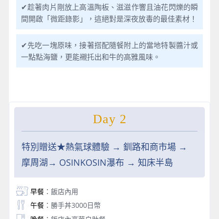
✔趁著肉片剛放上高溫陶板、滋滋作響且油花閃爍的瞬
間開啟「微距錄影」，這絕對是深夜放毒的最佳素材！
✔先吃一塊原味，接著搭配隨餐附上的當地特製醬汁或
一點點海鹽，更能襯托出和牛的高雅風味。
Day 2
特別贈送★熱氣球體驗 → 釧路和商市場 →
摩周湖→ OSINKOSIN瀑布 → 知床半島
早餐
：飯店內用
午餐
：勝手丼3000日幣