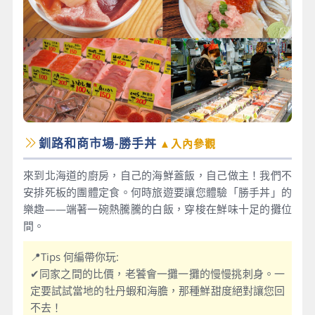
釧路和商市場-勝手丼
▲入內參觀
來到北海道的廚房，自己的海鮮蓋飯，自己做主！我們不
安排死板的團體定食。何時旅遊要讓您體驗「勝手丼」的
樂趣——端著一碗熱騰騰的白飯，穿梭在鮮味十足的攤位
間。
📍Tips 何編帶你玩:
✔同家之間的比價，老饕會一攤一攤的慢慢挑刺身。一
定要試試當地的牡丹蝦和海膽，那種鮮甜度絕對讓您回
不去！