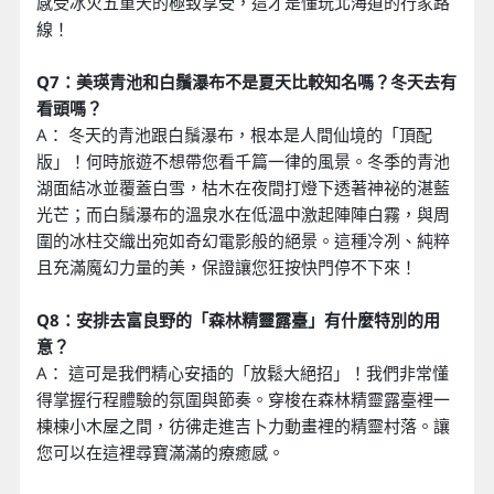
感受冰火五重天的極致享受，這才是懂玩北海道的行家路
線！
Q7：美瑛青池和白鬚瀑布不是夏天比較知名嗎？冬天去有
看頭嗎？
A： 冬天的青池跟白鬚瀑布，根本是人間仙境的「頂配
版」！何時旅遊不想帶您看千篇一律的風景。冬季的青池
湖面結冰並覆蓋白雪，枯木在夜間打燈下透著神祕的湛藍
光芒；而白鬚瀑布的溫泉水在低溫中激起陣陣白霧，與周
圍的冰柱交織出宛如奇幻電影般的絕景。這種冷冽、純粹
且充滿魔幻力量的美，保證讓您狂按快門停不下來！
Q8：安排去富良野的「森林精靈露臺」有什麼特別的用
意？
A： 這可是我們精心安插的「放鬆大絕招」！我們非常懂
得掌握行程體驗的氛圍與節奏。穿梭在森林精靈露臺裡一
棟棟小木屋之間，彷彿走進吉卜力動畫裡的精靈村落。讓
您可以在這裡尋寶滿滿的療癒感。