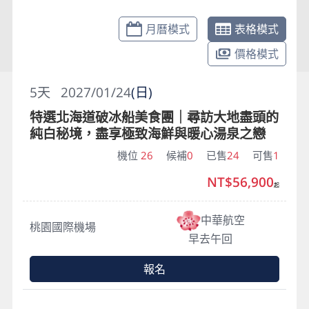
月曆模式
表格模式
價格模式
5
天
2027/01/24
(日)
特選北海道破冰船美食團｜尋訪大地盡頭的
純白秘境，盡享極致海鮮與暖心湯泉之戀
機位
26
候補
0
已售
24
可售
1
NT$56,900
起
中華航空
桃園國際機場
早去午回
報名