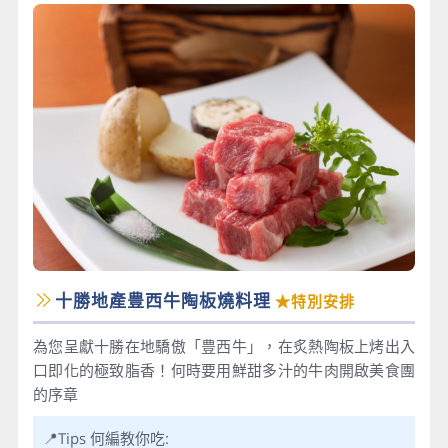
十勝地產豊西牛陶板燒料理
★特別安排
為您呈獻十勝在地驕傲「豊西牛」，在炙熱陶板上烤出入
口即化的極致脂香！何時要用鮮甜多汁的牛肉開啟美食團
的序章
📍Tips 何編教你吃: