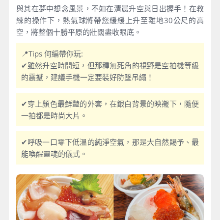
與其在夢中想念風景，不如在清晨升空與日出握手！在教
練的操作下，熱氣球將帶您緩緩上升至離地30公尺的高
空，將整個十勝平原的壯闊盡收眼底。
📍Tips 何編帶你玩:
✔雖然升空時間短，但那種無死角的視野是空拍機等級
的震撼，建議手機一定要裝好防墜吊繩！
✔穿上顏色最鮮豔的外套，在銀白背景的映襯下，隨便
一拍都是時尚大片。
✔呼吸一口零下低溫的純淨空氣，那是大自然賜予、最
能喚醒靈魂的儀式。