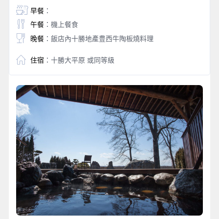
早餐
：
午餐
：機上餐食
晚餐
：飯店內十勝地產豊西牛陶板燒料理
住宿
：十勝大平原 或同等級