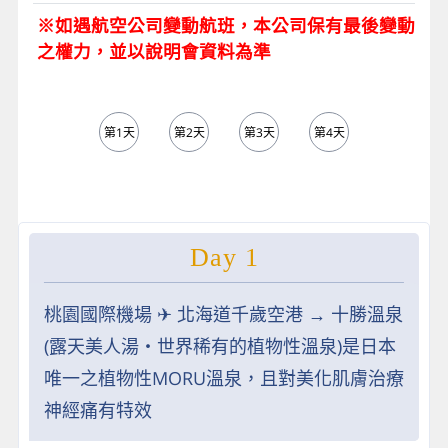
※如遇航空公司變動航班，本公司保有最後變動
之權力，並以說明會資料為準
第1天
第2天
第3天
第4天
第5天
Day 1
桃園國際機場 ✈︎ 北海道千歲空港 → 十勝溫泉
(露天美人湯‧世界稀有的植物性溫泉)是日本
唯一之植物性MORU溫泉，且對美化肌膚治療
神經痛有特效