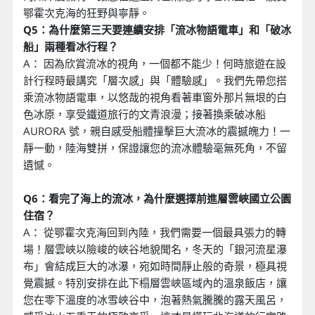
鄂霍次克海的狂野與寧靜。
Q5：為什麼第三天要連續安排「流冰物語電車」和「破冰
船」兩種看冰行程？
A： 因為欣賞流冰的視角，一個都不能少！何時旅遊在設
計行程時最講究「層次感」與「體驗感」。我們先帶您搭
乘流冰物語電車，以悠哉的視角看著車窗外那片無垠的白
色冰原，享受鐵道旅行的文青浪漫；接著換乘破冰船
AURORA 號，親自感受船體撞擊巨大流冰的震撼魄力！一
靜一動，陸海雙拼，保證讓您的流冰體驗毫無死角，不留
遺憾。
Q6：看完了海上的流冰，為什麼選擇前進層雲峽國立公園
住宿？
A： 從鄂霍次克海回到內陸，我們需要一個最具張力的轉
場！層雲峽以險峻的峽谷地貌聞名，冬天的「銀河流星瀑
布」會結成巨大的冰瀑，宛如時間靜止般的奇景，極具視
覺震撼。特別安排在此下榻層雲峽區域內的溫泉飯店，讓
您在零下溫度的冰雪峽谷中，泡著熱氣騰騰的露天風呂，