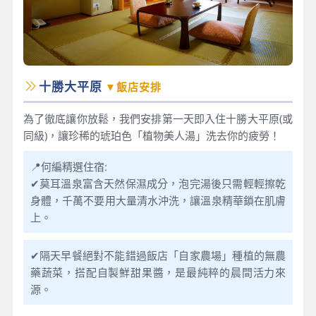
十勝大平原
▼飯店安排
為了徹底讓你放鬆，我們安排第一天即入住十勝大平原(或
同級)，讓珍稀的琥珀色「植物美人湯」洗去你的疲勞！
📍何編精選住宿:
✔莫耳溫泉富含天然保濕成分，泡完湯後只需輕輕擦乾
身體，千萬不要用大量清水沖洗，讓溫泉精華鎖在肌膚
上。
✔隔天早餐絕對不能錯過飯店「自家農場」種植的無農
藥蔬菜，搭配自製鮮甜果醬，是最純粹的晨間活力來
源。