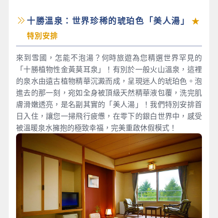
十勝溫泉：世界珍稀的琥珀色「美人湯」
★
特別安排
來到雪國，怎能不泡湯？何時旅遊為您精選世界罕見的
「十勝植物性金黃莫耳泉」！有別於一般火山溫泉，這裡
的泉水由遠古植物精華沉澱而成，呈現迷人的琥珀色。泡
進去的那一刻，宛如全身被頂級天然精華液包覆，洗完肌
膚滑嫩透亮，是名副其實的「美人湯」！我們特別安排首
日入住，讓您一掃飛行疲憊，在零下的銀白世界中，感受
被溫暖泉水擁抱的極致幸福，完美重啟休假模式！