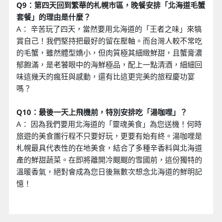
Q9：第四天回到繁華的札幌市區，晚餐安排「北海道毛蟹
套餐」的理由是什麼？
A： 辛苦玩了四天，當然要用北海道的「王者之味」來犒
賞自己！我們堅持把最好的留在壓軸。而台灣人較不常吃
的毛蟹，雖然體型嬌小，但肉質極其細緻鮮甜，且蟹膏濃
郁飽滿，是老饕眼中的海鮮極品，配上一點清酒，細細回
味這幾天的瘋狂與感動，還有比這更完美的旅程慶功宴
嗎？
Q10：最後一天上飛機前，特別安排吃「湯咖哩」？
A： 因為我們要用北海道的「靈魂美食」為您送機！何時
旅遊的美食團行程不只要好玩，更要有始有終。湯咖哩是
札幌最具代表性的在地美食，結合了多種辛香料與北海道
產的鮮甜蔬菜。在即將離開冷颼颼的雪國前，這份獨特的
溫暖香氣，絕對會成為您日後無數次想念北海道的鮮明記
憶！