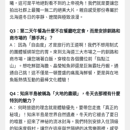
曦，這可是平地絕對看不到的上帝視角！我們就是要讓您
拍出社群上最獨一無二的絕美大片，親自感受那份專屬於
北海道冬日的寧靜、遼闊與極致浪漫。
Q3：第二天午餐為什麼不在餐廳吃定食，而是安排釧路和
商市場的「勝手丼」？
A： 因為「自由度」才是旅行的王道啊！我們不想用制式
的團體餐綁架您的胃。來到北海道三大市場之一的釧路和
商市場，讓您端著白飯，穿梭在各個攤位前「指點江
山」。想吃鮮甜海膽、晶瑩鮭魚卵還是巨無霸牡丹蝦，通
通自己挑！這不僅是一頓豐盛的痛風海鮮餐，更是與在地
魚販熱情互動的最棒文化體驗！
Q4：知床半島被稱為「大地的盡頭」，冬天去那裡有什麼
特別的魅力？
A： 何時旅遊的理念就是體驗優先，要帶您走進「真正的
秘境」！知床半島是世界自然遺產，冬天的它褪去了夏日
的喧囂，迎來了神祕的流冰封海。我們特別安排入住頂級
的知床度假村，讓您在這座與世隔絕的冰雪樂園裡，感受