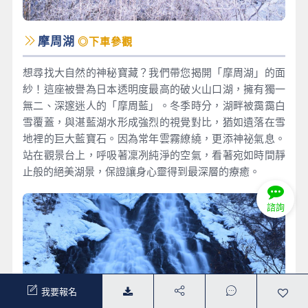
摩周湖
◎下車參觀
想尋找大自然的神秘寶藏？我們帶您揭開「摩周湖」的面
紗！這座被譽為日本透明度最高的破火山口湖，擁有獨一
無二、深邃迷人的「摩周藍」。冬季時分，湖畔被靄靄白
雪覆蓋，與湛藍湖水形成強烈的視覺對比，猶如遺落在雪
地裡的巨大藍寶石。因為常年雲霧繚繞，更添神祕氣息。
站在觀景台上，呼吸著凜冽純淨的空氣，看著宛如時間靜
止般的絕美湖景，保證讓身心靈得到最深層的療癒。
諮詢
我要報名