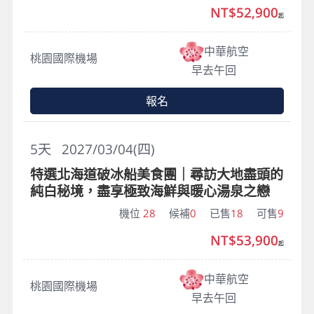
NT$52,900
起
中華航空
桃園國際機場
早去午回
報名
5
天
2027/03/04(四)
特選北海道破冰船美食團｜尋訪大地盡頭的
純白秘境，盡享極致海鮮與暖心湯泉之戀
機位
28
候補
0
已售
18
可售
9
NT$53,900
起
中華航空
桃園國際機場
早去午回