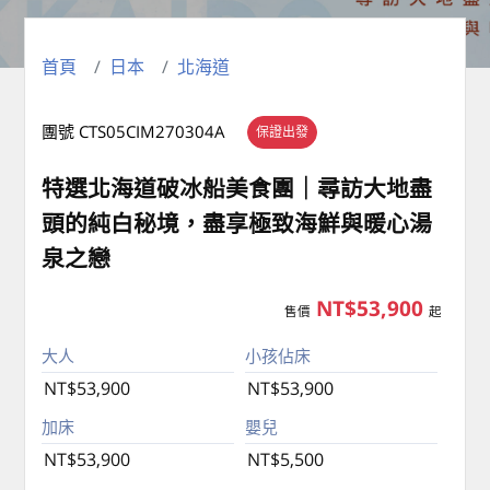
首頁
日本
北海道
團號 CTS05CIM270304A
保證出發
特選北海道破冰船美食團｜尋訪大地盡
頭的純白秘境，盡享極致海鮮與暖心湯
泉之戀
NT$53,900
售價
起
大人
小孩佔床
NT$53,900
NT$53,900
加床
嬰兒
NT$53,900
NT$5,500