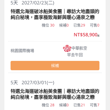
5
天
2027/02/23(二)
特選北海道破冰船美食團｜尋訪大地盡頭的
純白秘境，盡享極致海鮮與暖心湯泉之戀
機位
30
候補
0
已售
29
可售
0
NT$58,900
起
中華航空
桃園國際機場
早去午回
候補
5
天
2027/03/01(一)
特選北海道破冰船美食團｜尋訪大地盡頭的
純白秘境，盡享極致海鮮與暖心湯泉之戀
機位
28
候補
0
已售
21
可售
7