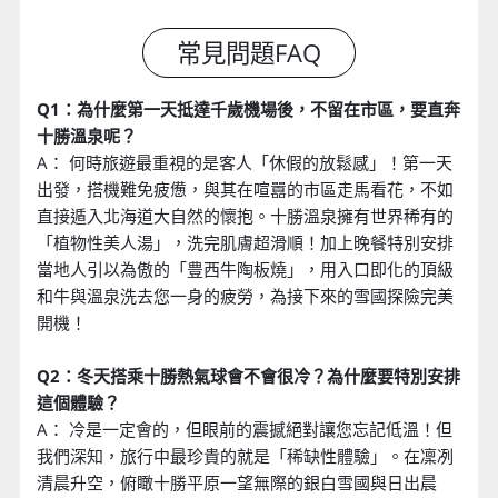
Q1：為什麼第一天抵達千歲機場後，不留在市區，要直奔
十勝溫泉呢？
A： 何時旅遊最重視的是客人「休假的放鬆感」！第一天
出發，搭機難免疲憊，與其在喧囂的市區走馬看花，不如
直接遁入北海道大自然的懷抱。十勝溫泉擁有世界稀有的
「植物性美人湯」，洗完肌膚超滑順！加上晚餐特別安排
當地人引以為傲的「豊西牛陶板燒」，用入口即化的頂級
和牛與溫泉洗去您一身的疲勞，為接下來的雪國探險完美
開機！
Q2：冬天搭乘十勝熱氣球會不會很冷？為什麼要特別安排
這個體驗？
A： 冷是一定會的，但眼前的震撼絕對讓您忘記低溫！但
我們深知，旅行中最珍貴的就是「稀缺性體驗」。在凜冽
清晨升空，俯瞰十勝平原一望無際的銀白雪國與日出晨