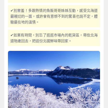
✔別害羞！多跟熱情的魚販哥哥姊姊互動，感受北海道
最親切的一面，或許會有意想不到的驚喜也說不定，體
驗最在地的溫情。
✔如果有時間，別忘了逛逛市場內的乾貨區，帶些北海
道物產回去，把這份北國鮮味帶回家。