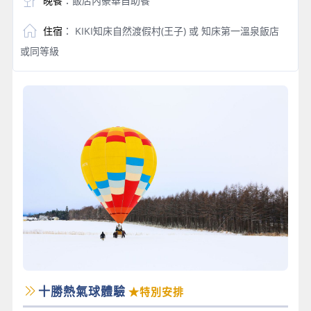
晚餐
：飯店內豪華自助餐
住宿
： KIKI知床自然渡假村(王子) 或 知床第一溫泉飯店
或同等級
十勝熱氣球體驗
★特別安排