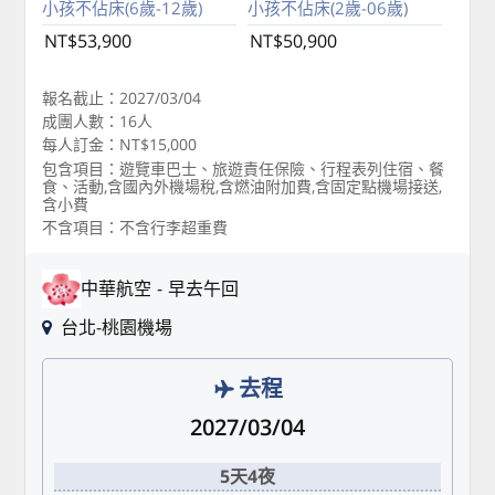
小孩不佔床(6歲-12歲)
小孩不佔床(2歲-06歲)
NT$53,900
NT$50,900
報名截止：2027/03/04
成團人數：16人
每人訂金：NT$15,000
包含項目：遊覽車巴士、旅遊責任保險、行程表列住宿、餐
食、活動,含國內外機場稅,含燃油附加費,含固定點機場接送,
含小費
不含項目：不含行李超重費
中華航空
早去午回
台北-桃園機場
去程
2027/03/04
5天4夜