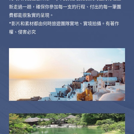
新走過一趟，確保你參加每一支的行程、付出的每一筆團
費都能很紮實的呈現。
*影片和素材都由何時旅遊團隊實地、實境拍攝。有著作
權、侵害必究