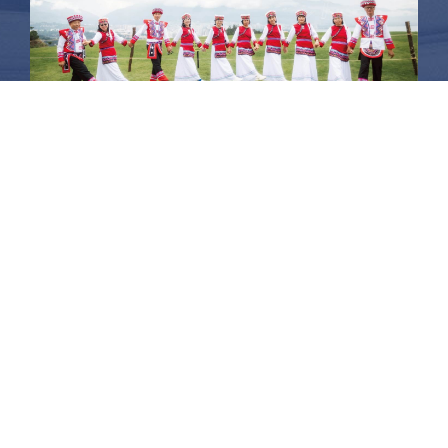
昆大麗旅拍
何時旅行社有限公司
品保 北2756 負責人：許采原
聯絡信箱：shallwegotravel2@gmail.com
台北店