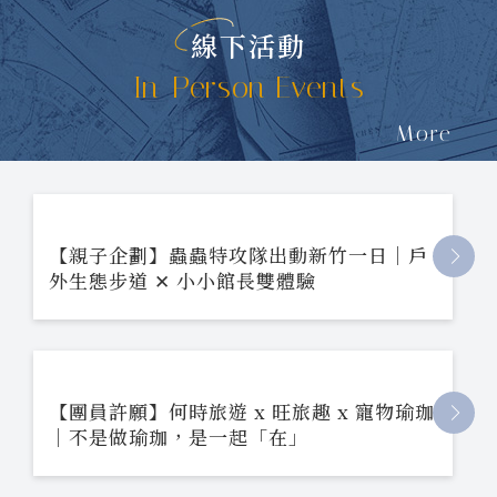
線下活動
In-Person Events
More
【親子企劃】蟲蟲特攻隊出動新竹一日｜戶
外生態步道 ✕ 小小館長雙體驗
【團員許願】何時旅遊 x 旺旅趣 x 寵物瑜珈
｜不是做瑜珈，是一起「在」