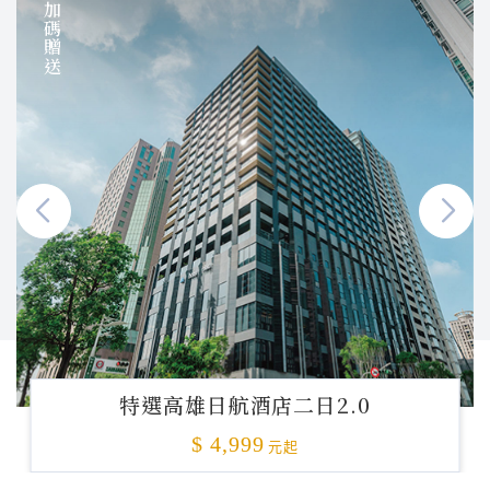
加碼贈送
特選高雄日航酒店二日2.0
$ 4,999
元起