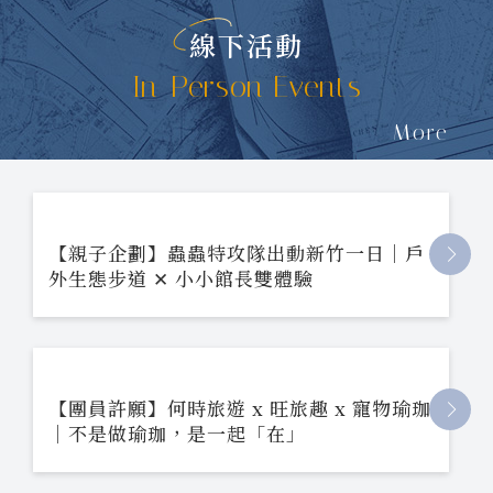
線下活動
In-Person Events
More
【親子企劃】蟲蟲特攻隊出動新竹一日｜戶
外生態步道 ✕ 小小館長雙體驗
【團員許願】何時旅遊 x 旺旅趣 x 寵物瑜珈
｜不是做瑜珈，是一起「在」