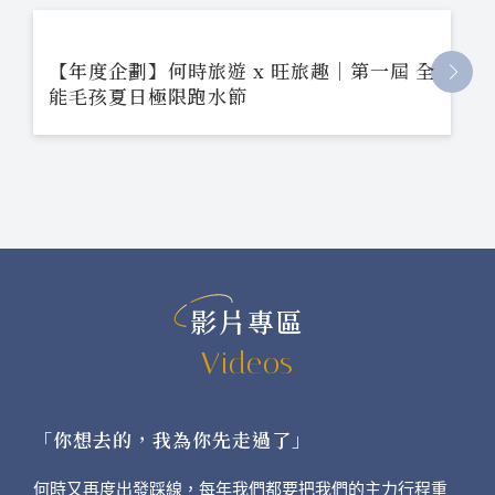
【年度企劃】何時旅遊 x 旺旅趣｜第一屆 全
能毛孩夏日極限跑水節
影片專區
Videos
「你想去的，我為你先走過了」
何時又再度出發踩線，每年我們都要把我們的主力行程重