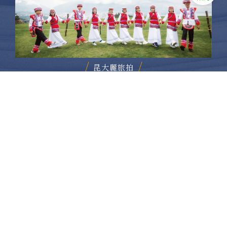
昆大麗旅拍
何時旅行社有限公司
品保 北2756 負責人：許采原
聯絡信箱：shallwegotravel2@gmail.com
台北店