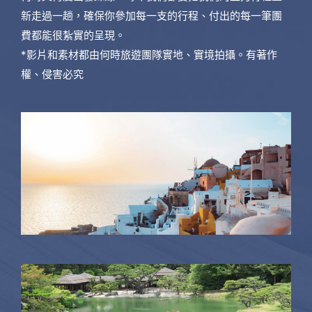
新走過一趟，確保你參加每一支的行程、付出的每一筆團
費都能很紮實的呈現。
*影片和素材都由何時旅遊團隊實地、實境拍攝。有著作
權、侵害必究