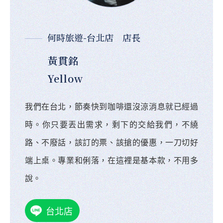
何時旅遊-台北店 店長
黃貫銘
Yellow
我們在台北，節奏快到咖啡還沒涼消息就已經過
時。你只要丟出需求，剩下的交給我們，不繞
路、不廢話，該訂的票、該搶的優惠，一刀切好
端上桌。專業和俐落，在這裡是基本款，不用多
說。
台北店