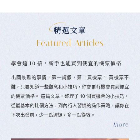
精選文章
Featured Articles
學會這 10 招，新手也能買到便宜的機票價格
󠀠出國最難的事情，第一請假，第二買機票。 󠀠買機票不
難，只要知道一些觀念和小技巧，你會更有機會買到便宜
的機票價格。 這篇文章，整理了 10 個買機票的小技巧，
從最基本的比價方法，到內行人習慣的操作策略，讓你在
下次出發前，少一點遲疑，多一點從容。