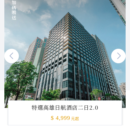
加碼贈送
特選高雄日航酒店二日2.0
$ 4,999
元起