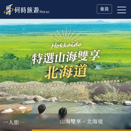
會員
山海雙享・北海道
父親節．限時特別企劃
一人旅行Solo Travel