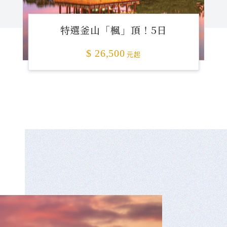
特選釜山「楓」頂！5日
$ 26,500
元起