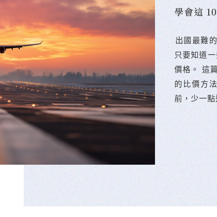
學會這 
󠀠出國最
只要知道一
價格。 這
的比價方
前，少一點