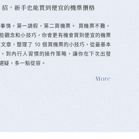
10 招，新手也能買到便宜的機票價格
難的事情，第一請假，第二買機票。 󠀠買機票不難，
些觀念和小技巧，你會更有機會買到便宜的機票
篇文章，整理了 10 個買機票的小技巧，從最基本
法，到內行人習慣的操作策略，讓你在下次出發
遲疑，多一點從容。