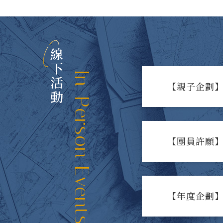
線下活動
In-Person Events
【親子企劃】
【團員許願】
【年度企劃】