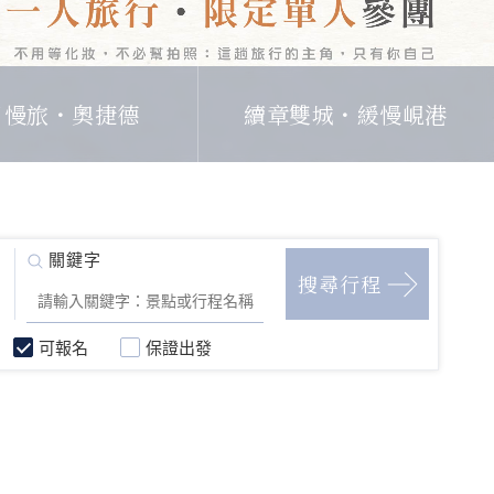
日慢旅・奧捷德
續章雙城・緩慢峴港
可報名
保證出發