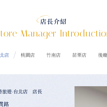
店長介紹
tore Manager Introducti
北店
桃園店
竹南店
苗栗店
後
時旅遊-台北店 店長
貫銘