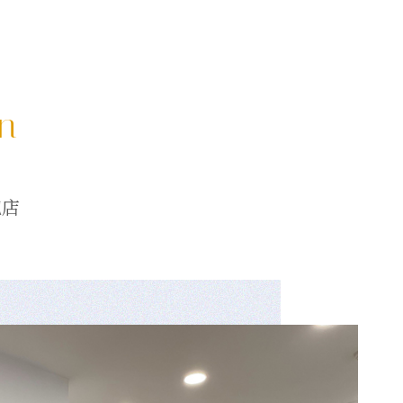
on
龍店