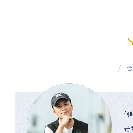
S
台
何
黃