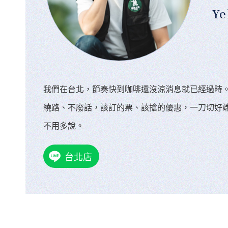
Ye
我們在台北，節奏快到咖啡還沒涼消息就已經過時
繞路、不廢話，該訂的票、該搶的優惠，一刀切好
不用多說。
台北店