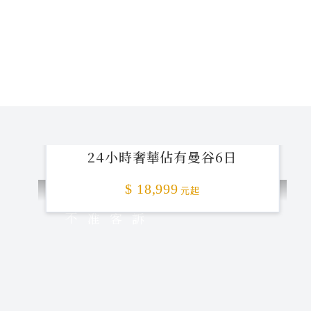
24小時奢華佔有曼谷6日
$ 18,999
元起
不准客訴