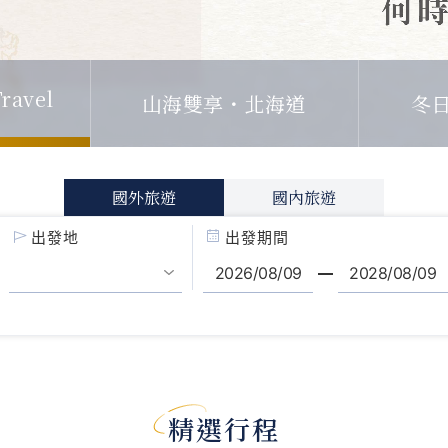
ravel
山海雙享・北海道
冬
國外旅遊
國內旅遊
出發地
出發期間
精選行程