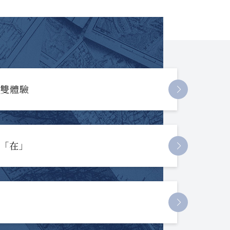
長雙體驗
起「在」
節