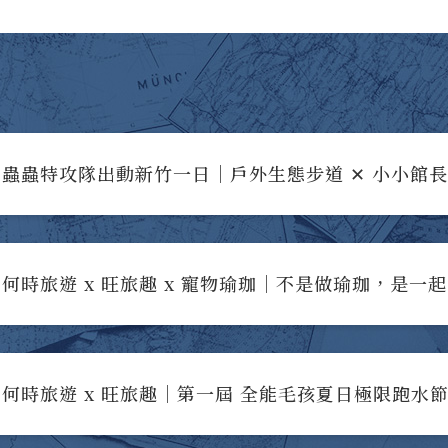
蟲蟲特攻隊出動新竹一日｜戶外生態步道 ✕ 小小館
何時旅遊 x 旺旅趣 x 寵物瑜珈｜不是做瑜珈，是一
何時旅遊 x 旺旅趣｜第一屆 全能毛孩夏日極限跑水