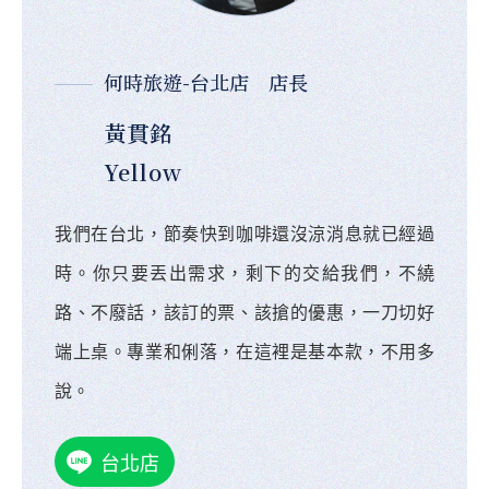
何時旅遊-台北店 店長
黃貫銘
Yellow
我們在台北，節奏快到咖啡還沒涼消息就已經過
時。你只要丟出需求，剩下的交給我們，不繞
路、不廢話，該訂的票、該搶的優惠，一刀切好
端上桌。專業和俐落，在這裡是基本款，不用多
說。
台北店