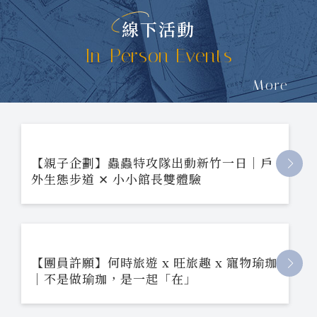
線下活動
In-Person Events
More
【親子企劃】蟲蟲特攻隊出動新竹一日｜戶
外生態步道 ✕ 小小館長雙體驗
【團員許願】何時旅遊 x 旺旅趣 x 寵物瑜珈
｜不是做瑜珈，是一起「在」