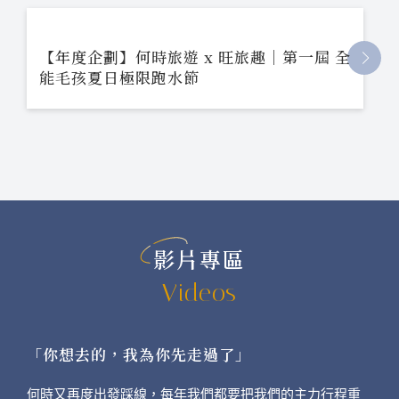
【年度企劃】何時旅遊 x 旺旅趣｜第一屆 全
能毛孩夏日極限跑水節
影片專區
Videos
「你想去的，我為你先走過了」
何時又再度出發踩線，每年我們都要把我們的主力行程重