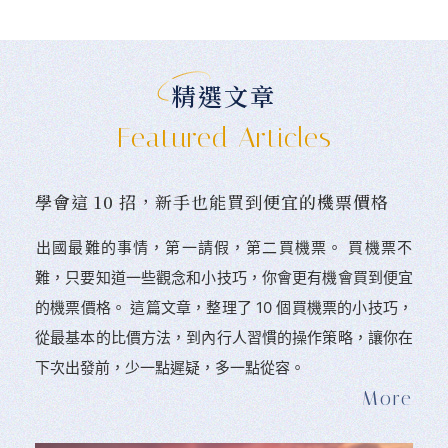
精選文章
Featured Articles
學會這 10 招，新手也能買到便宜的機票價格
󠀠出國最難的事情，第一請假，第二買機票。 󠀠買機票不
難，只要知道一些觀念和小技巧，你會更有機會買到便宜
的機票價格。 這篇文章，整理了 10 個買機票的小技巧，
從最基本的比價方法，到內行人習慣的操作策略，讓你在
下次出發前，少一點遲疑，多一點從容。