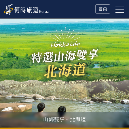
會員
山海雙享・北海道
父親節．限時特別企劃
一人旅行Solo Travel