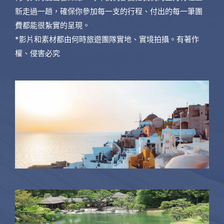
新走過一趟，確保你參加每一支的行程、付出的每一筆團
費都能很紮實的呈現。
*影片和素材都由何時旅遊團隊實地、實境拍攝。有著作
權、侵害必究