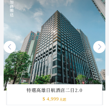
加碼贈送
特選高雄日航酒店二日2.0
$ 4,999
元起