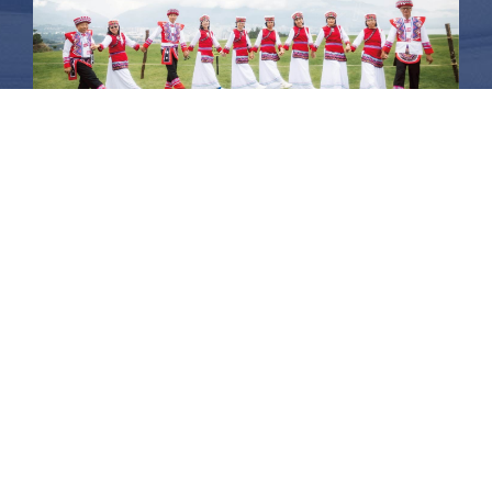
昆大麗旅拍
何時旅行社有限公司
品保 北2756 負責人：許采原
聯絡信箱：shallwegotravel2@gmail.com
台北店