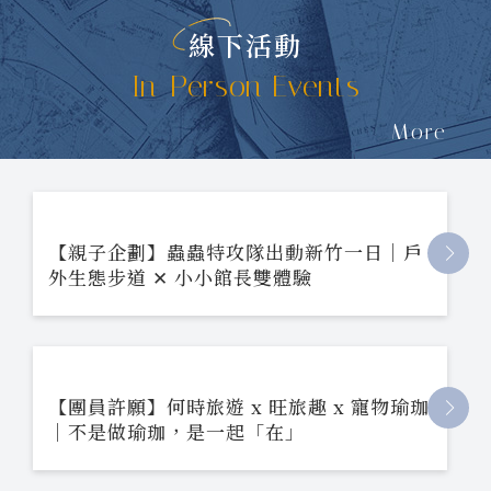
線下活動
In-Person Events
More
【親子企劃】蟲蟲特攻隊出動新竹一日｜戶
外生態步道 ✕ 小小館長雙體驗
【團員許願】何時旅遊 x 旺旅趣 x 寵物瑜珈
｜不是做瑜珈，是一起「在」