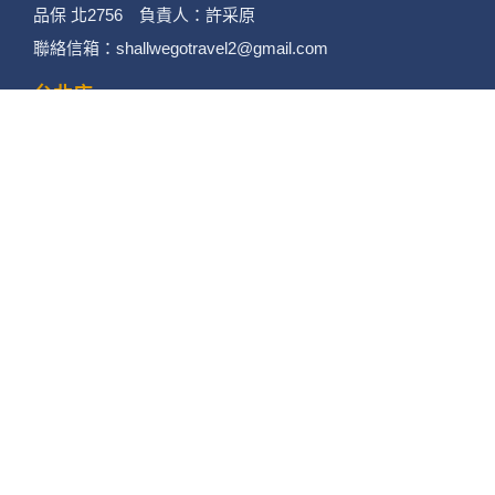
昆大麗旅拍
何時旅行社有限公司
品保 北2756 負責人：許采原
聯絡信箱：shallwegotravel2@gmail.com
台北店