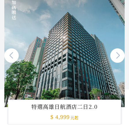
加碼贈送
特選高雄日航酒店二日2.0
$ 4,999
元起