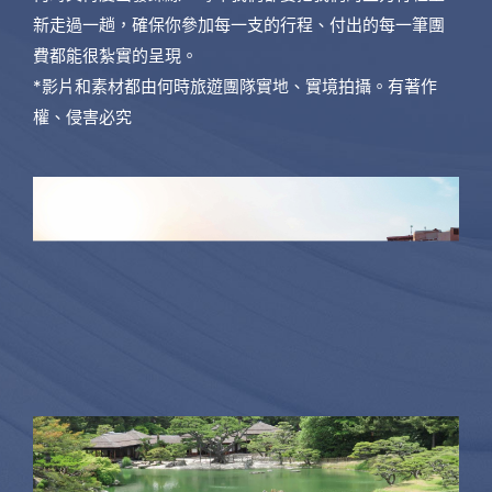
新走過一趟，確保你參加每一支的行程、付出的每一筆團
費都能很紮實的呈現。
*影片和素材都由何時旅遊團隊實地、實境拍攝。有著作
權、侵害必究