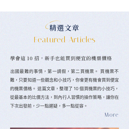
精選文章
Featured Articles
學會這 10 招，新手也能買到便宜的機票價格
󠀠出國最難的事情，第一請假，第二買機票。 󠀠買機票不
難，只要知道一些觀念和小技巧，你會更有機會買到便宜
的機票價格。 這篇文章，整理了 10 個買機票的小技巧，
從最基本的比價方法，到內行人習慣的操作策略，讓你在
下次出發前，少一點遲疑，多一點從容。