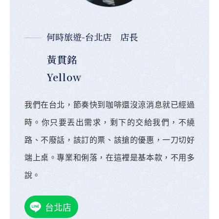
何時旅遊-台北店 店長
黃貫銘
Yellow
我們在台北，節奏快到咖啡還沒涼消息就已經過
時。你只要丟出需求，剩下的交給我們，不繞
路、不廢話，該訂的票、該搶的優惠，一刀切好
端上桌。專業和俐落，在這裡是基本款，不用多
說。
台北店