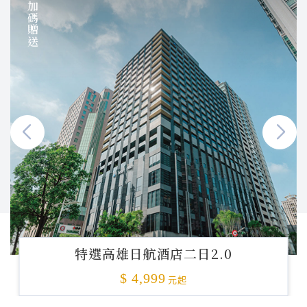
加碼贈送
特選高雄日航酒店二日2.0
$ 4,999
元起