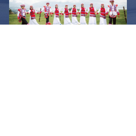
昆大麗旅拍
何時旅行社有限公司
品保 北2756 負責人：許采原
聯絡信箱：shallwegotravel2@gmail.com
台北店