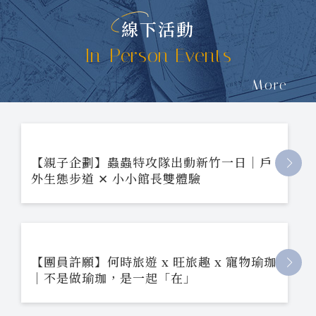
線下活動
In-Person Events
More
【親子企劃】蟲蟲特攻隊出動新竹一日｜戶
外生態步道 ✕ 小小館長雙體驗
【團員許願】何時旅遊 x 旺旅趣 x 寵物瑜珈
｜不是做瑜珈，是一起「在」