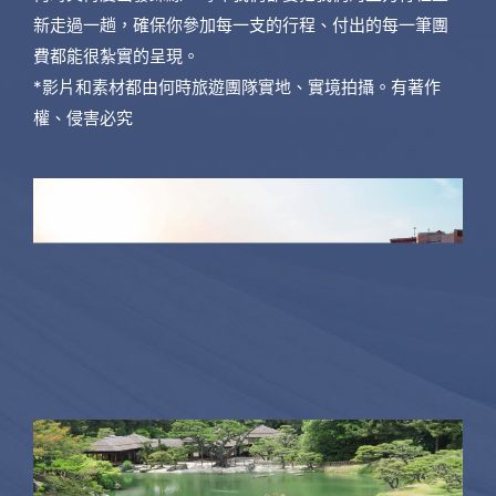
新走過一趟，確保你參加每一支的行程、付出的每一筆團
費都能很紮實的呈現。
*影片和素材都由何時旅遊團隊實地、實境拍攝。有著作
權、侵害必究