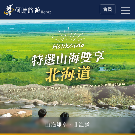
會員
冬日慢旅・奧捷德
山海雙享・北海道
父親節．限時特別企劃
一人旅行Solo Travel