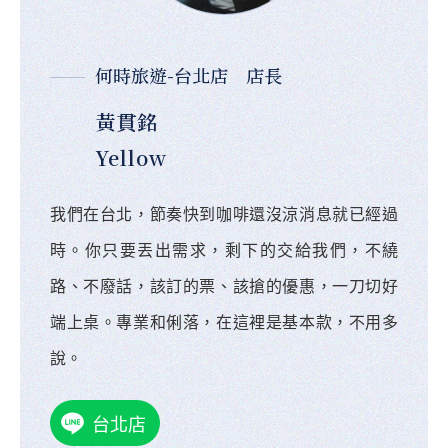
何時旅遊-台北店 店長
黃貫銘
Yellow
我們在台北，節奏快到咖啡還沒涼消息就已經過
時。你只要丟出需求，剩下的交給我們，不繞
路、不廢話，該訂的票、該搶的優惠，一刀切好
端上桌。專業和俐落，在這裡是基本款，不用多
說。
台北店