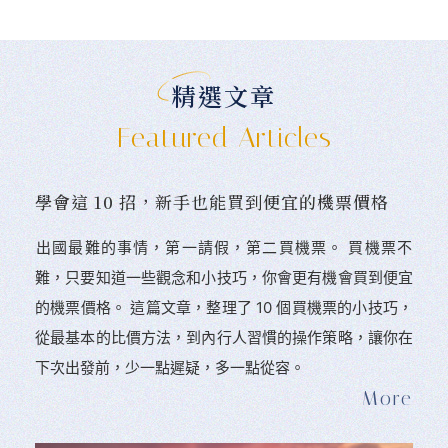
精選文章
Featured Articles
學會這 10 招，新手也能買到便宜的機票價格
󠀠出國最難的事情，第一請假，第二買機票。 󠀠買機票不
難，只要知道一些觀念和小技巧，你會更有機會買到便宜
的機票價格。 這篇文章，整理了 10 個買機票的小技巧，
從最基本的比價方法，到內行人習慣的操作策略，讓你在
下次出發前，少一點遲疑，多一點從容。