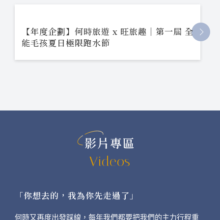
【年度企劃】何時旅遊 x 旺旅趣｜第一屆 全
能毛孩夏日極限跑水節
影片專區
Videos
「你想去的，我為你先走過了」
何時又再度出發踩線，每年我們都要把我們的主力行程重