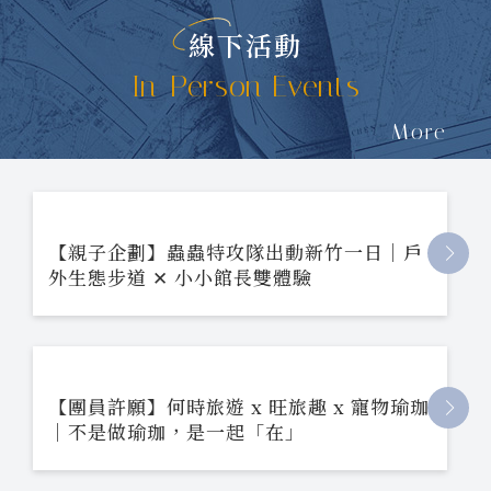
線下活動
In-Person Events
More
【親子企劃】蟲蟲特攻隊出動新竹一日｜戶
外生態步道 ✕ 小小館長雙體驗
【團員許願】何時旅遊 x 旺旅趣 x 寵物瑜珈
｜不是做瑜珈，是一起「在」