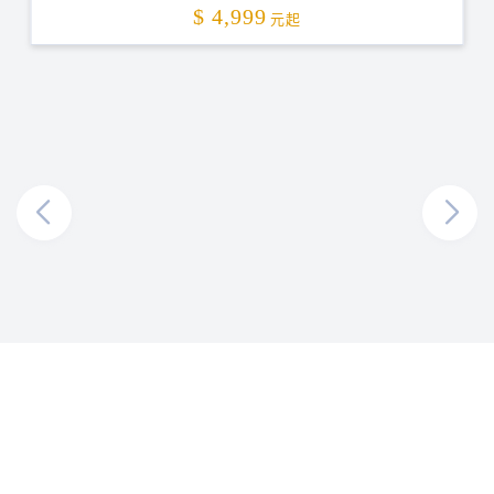
加碼贈送
特選高雄日航酒店二日2.0
$ 4,999
元起