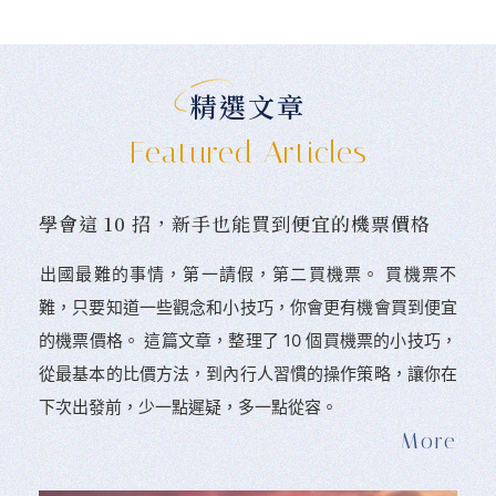
精選文章
Featured Articles
學會這 10 招，新手也能買到便宜的機票價格
󠀠出國最難的事情，第一請假，第二買機票。 󠀠買機票不
難，只要知道一些觀念和小技巧，你會更有機會買到便宜
的機票價格。 這篇文章，整理了 10 個買機票的小技巧，
從最基本的比價方法，到內行人習慣的操作策略，讓你在
下次出發前，少一點遲疑，多一點從容。