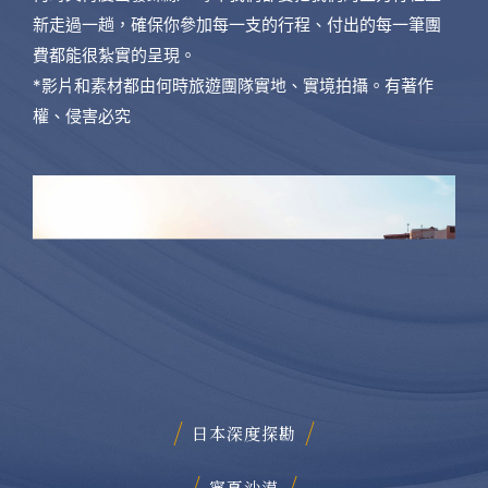
新走過一趟，確保你參加每一支的行程、付出的每一筆團
費都能很紮實的呈現。
*影片和素材都由何時旅遊團隊實地、實境拍攝。有著作
權、侵害必究