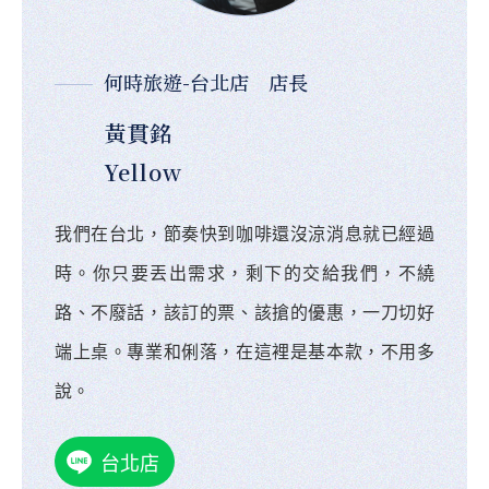
何時旅遊-台北店 店長
黃貫銘
Yellow
我們在台北，節奏快到咖啡還沒涼消息就已經過
時。你只要丟出需求，剩下的交給我們，不繞
路、不廢話，該訂的票、該搶的優惠，一刀切好
端上桌。專業和俐落，在這裡是基本款，不用多
說。
台北店