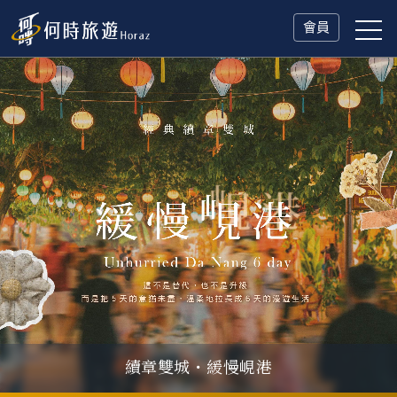
會員
續章雙城・緩慢峴港
瑞士鐵道．2027 深度之旅
一人旅行Solo Travel
山海雙享・北海道
冬日慢旅・奧捷德