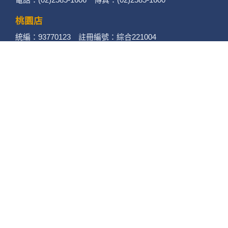
昆大麗旅拍
何時旅行社有限公司
品保 北2756 負責人：許采原
聯絡信箱：shallwegotravel2@gmail.com
台北店