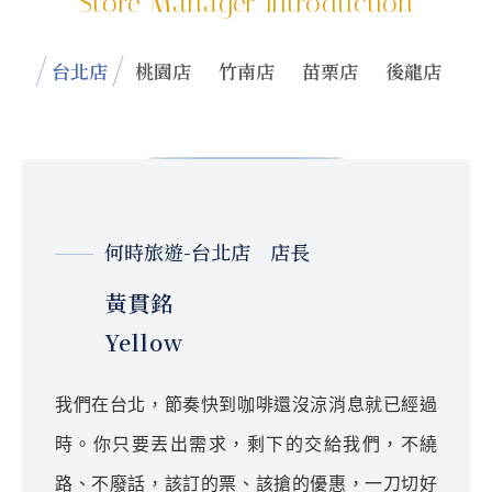
Store Manager Introduction
台北店
桃園店
竹南店
苗栗店
後龍店
何時旅遊-台北店 店長
黃貫銘
Yellow
我們在台北，節奏快到咖啡還沒涼消息就已經過
時。你只要丟出需求，剩下的交給我們，不繞
路、不廢話，該訂的票、該搶的優惠，一刀切好