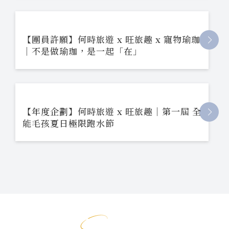
【團員許願】何時旅遊 x 旺旅趣 x 寵物瑜珈
｜不是做瑜珈，是一起「在」
【年度企劃】何時旅遊 x 旺旅趣｜第一屆 全
能毛孩夏日極限跑水節
影片專區