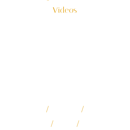
Videos
「你想去的，我為你先走過了」
何時又再度出發踩線，每年我們都要把我們的主力行程重
新走過一趟，確保你參加每一支的行程、付出的每一筆團
費都能很紮實的呈現。
*影片和素材都由何時旅遊團隊實地、實境拍攝。有著作
權、侵害必究
日本深度探勘
寧夏沙漠