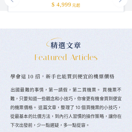
加碼贈送
$ 4,999
元起
精選文章
Featured Articles
學會這 10 招，新手也能買到便宜的機票價格
󠀠出國最難的事情，第一請假，第二買機票。 󠀠買機票不
難，只要知道一些觀念和小技巧，你會更有機會買到便宜
的機票價格。 這篇文章，整理了 10 個買機票的小技巧，
從最基本的比價方法，到內行人習慣的操作策略，讓你在
下次出發前，少一點遲疑，多一點從容。