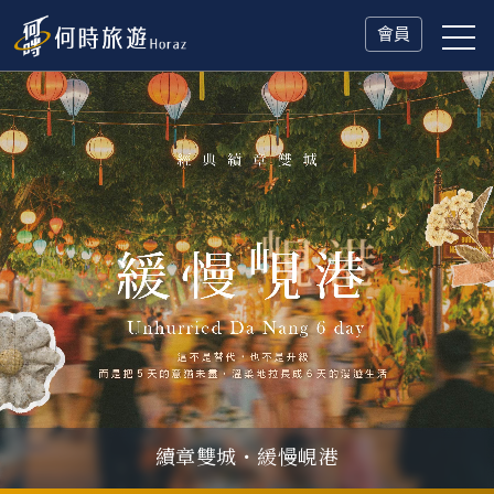
會員
續章雙城・緩慢峴港
父親節．限時特別企劃
一人旅行Solo Travel
山海雙享・北海道
冬日慢旅・奧捷德