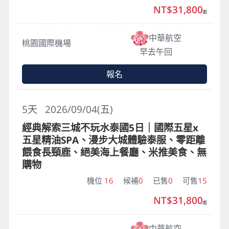
NT$31,800
起
中華航空
桃園國際機場
早去午回
報名
5
天
2026/09/04(五)
經典解索三城不玩水泰國5日｜國際五星x
五星精油SPA、漫步大城體驗泰服、零距離
餵食長頸鹿、絕美海上餐廳、米推美食、無
購物
機位
16
候補
0
已售
0
可售
15
NT$31,800
起
中華航空