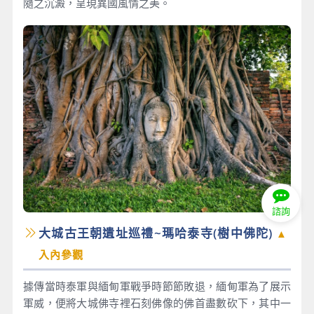
隨之沉澱，呈現異國風情之美。
諮詢
大城古王朝遺址巡禮~瑪哈泰寺(樹中佛陀)
▲
入內參觀
據傳當時泰軍與緬甸軍戰爭時節節敗退，緬甸軍為了展示
軍威，便將大城佛寺裡石刻佛像的佛首盡數砍下，其中一