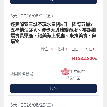
5
天
2026/08/21(五)
經典解索三城不玩水泰國5日｜國際五星x
五星精油SPA、漫步大城體驗泰服、零距離
餵食長頸鹿、絕美海上餐廳、米推美食、無
購物
機位
16
候補
0
已售
0
可售
15
NT$32,800
起
中華航空
桃園國際機場
早去午回
報名
5
天
2026/08/25(二)