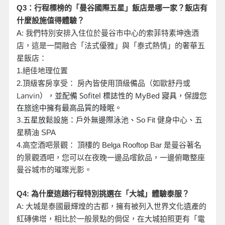
Q3
：行程標榜的「曼谷國際五星」飯店是哪一家？飯店有
什麼設施值得體驗？
A:
我們特別安排入住位於曼谷市中心的索菲特素坤逸酒
店，這是一間融合「法式優雅」與「泰式熱情」的奢華五
星飯店：
1.
絕佳地理位置
頂級客房享受： 房內皆使用頂級備品（如歐舒丹或
2.
Lanvin
），並配備 Sofitel 標誌性的 MyBed 寢具，保證您
在旅途中擁有最高品質的睡眠。
3.五星放鬆設施：戶外無邊際泳池
、
So Fit
健身中心
、
五
星精油 SPA
是曼谷著名
4.
高空酒吧景觀： 頂樓的 Belga Rooftop Bar
的景觀酒吧，您可以在夜晚一邊品嚐飲品，一邊俯瞰整座
曼谷城市的璀璨光影。
Q4:
為什麼這趟行程特別挑選在「大城」體驗泰服？
A:
大城是泰國最輝煌的古都，擁有被列入世界文化遺產的
紅磚佛塔，相比於一般景點的侷促，在大城拍照更有「電