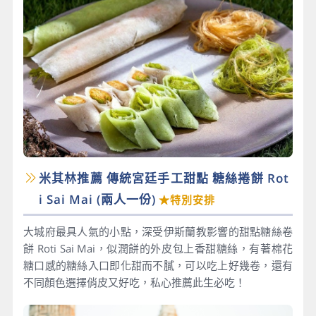
米其林推薦 傳統宮廷手工甜點 糖絲捲餅 Rot
i Sai Mai​ (兩人一份)
★特別安排
大城府最具人氣的小點，深受伊斯蘭教影響的甜點糖絲卷
餅 Roti Sai Mai，似潤餅的外皮包上香甜糖絲，有著棉花
糖口感的糖絲入口即化甜而不膩，可以吃上好幾卷，還有
不同顏色選擇俏皮又好吃，私心推薦此生必吃！