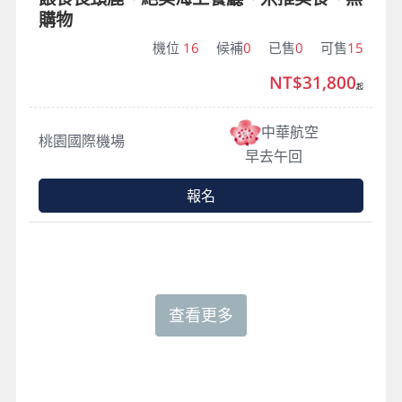
購物
機位
16
候補
0
已售
0
可售
15
NT$31,800
起
中華航空
桃園國際機場
早去午回
報名
查看更多