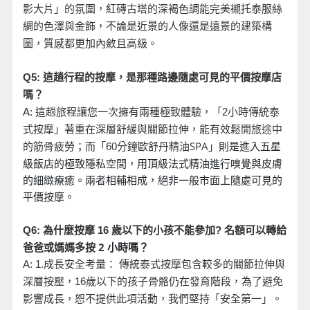
影大片」的氛圍，紅磚古塔的深褐色調能完美襯托泰服絲
綢的色澤與金飾，不論是近景的人像還是遠景的建築構
圖，質感都更加內斂且高級。
Q5:
這趟行程的按摩，是那種路邊隨處可見的平價按摩店
嗎？
A:
這趟旅程讓您一次擁有兩種極致體驗，「2
小時傳統泰
式按摩」著重在深層舒緩與關節拉伸，能有效鬆開旅途中
分鐘歐舒丹精油SPA
」則是進入五星
的筋骨疲勞；而「60
級飯店的極致隱私空間，用頂級法式精油進行嗅覺與皮膚
的細緻療癒。兩者相輔相成，絕非一般市面上隨處可見的
平價按摩。
名額可以轉給
Q6:
為什麼按摩 16
歲以下的小孩不能參加?
爸爸或媽媽多按 2
小時嗎？
A: 1.
成長安全考量： 傳統泰式按摩包含較多的關節拉伸與
深層按壓，16
歲以下的孩子骨骼仍在發育階段，為了避免
影響成長，恕不提供此項活動，我們堅持「安全第一」。