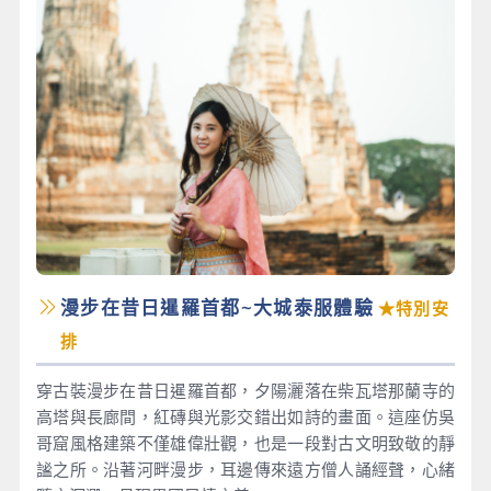
漫步在昔日暹羅首都~大城泰服體驗
★特別安
排
穿古裝漫步在昔日暹羅首都，夕陽灑落在柴瓦塔那蘭寺的
高塔與長廊間，紅磚與光影交錯出如詩的畫面。這座仿吳
哥窟風格建築不僅雄偉壯觀，也是一段對古文明致敬的靜
謐之所。沿著河畔漫步，耳邊傳來遠方僧人誦經聲，心緒