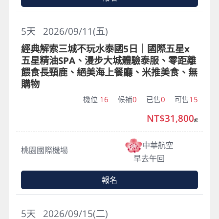
5
天
2026/09/11(五)
經典解索三城不玩水泰國5日｜國際五星x
五星精油SPA、漫步大城體驗泰服、零距離
餵食長頸鹿、絕美海上餐廳、米推美食、無
購物
機位
16
候補
0
已售
0
可售
15
NT$31,800
起
中華航空
桃園國際機場
早去午回
報名
5
天
2026/09/15(二)