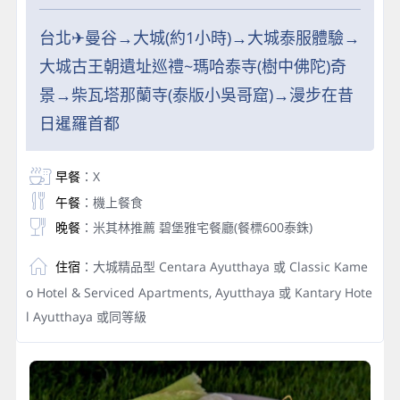
台北✈曼谷→大城(約1小時)→大城泰服體驗→
大城古王朝遺址巡禮~瑪哈泰寺(樹中佛陀)奇
景→柴瓦塔那蘭寺(泰版小吳哥窟)→漫步在昔
日暹羅首都
早餐
：X
午餐
：機上餐食
晚餐
：米其林推薦 碧堡雅宅餐廳(餐標600泰銖)
住宿
：大城精品型 Centara Ayutthaya 或 Classic Kame
o Hotel & Serviced Apartments, Ayutthaya 或 Kantary Hote
l Ayutthaya 或同等級