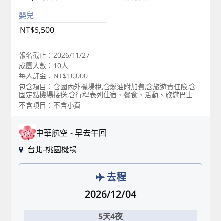
嬰兒
NT$5,500
報名截止：2026/11/27
成團人數：10人
每人訂金：NT$10,000
包含項目：含國內外機場稅,含燃油附加費,含旅遊責任險,含
固定點機場接送,含行程表列住宿、餐食、活動、旅遊巴士
不含項目：不含小費
中華航空
早去午回
台北-桃園機場
去程
2026/12/04
5天4夜