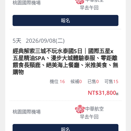
桃園國際機場
早去午回
報名
5
天
2026/09/08(二)
經典解索三城不玩水泰國5日｜國際五星x
五星精油SPA、漫步大城體驗泰服、零距離
餵食長頸鹿、絕美海上餐廳、米推美食、無
購物
機位
16
候補
0
已售
0
可售
15
NT$31,800
起
中華航空
桃園國際機場
早去午回
報名