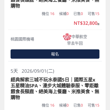
購物
機位
16
候補
0
已售
0
可售
15
NT$32,800
起
中華航空
桃園國際機場
早去午回
報名
5
天
2026/09/01(二)
經典解索三城不玩水泰國5日｜國際五星x
五星精油SPA、漫步大城體驗泰服、零距離
餵食長頸鹿、絕美海上餐廳、米推美食、無
購物
機位
16
候補
0
已售
0
可售
15