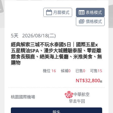
月曆模式
表格模式
價格模式
5
天
2026/08/18(二)
經典解索三城不玩水泰國5日｜國際五星x
五星精油SPA、漫步大城體驗泰服、零距離
餵食長頸鹿、絕美海上餐廳、米推美食、無
購物
機位
16
候補
0
已售
0
可售
15
NT$32,800
起
中華航空
桃園國際機場
早去午回
報名