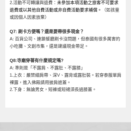
活動不可轉讓與退費：
2.
未參加本項活動之旅客不可要求
退費或以其他自費活動或非自費活動要求補償。
（如孩童
或因個人因素放棄）
Q7:
刷卡方便嗎？還是要帶很多現金？
A:
百貨公司、連鎖餐廳刷卡沒問題，但泰國有很多厲害的
小吃攤、文創市集，還是建議現金帶足。
Q8:
寺廟穿著有什麼規定嗎?
A:
準則是「不露肩、不露肚、不露膝」
、露背或露肚裝。若穿泰服單肩
1.
上衣：嚴禁細肩帶、深V
裸露，進入佛殿請用披肩遮蓋。
2.
下身：無論男女，短褲或短裙須長過膝蓋。