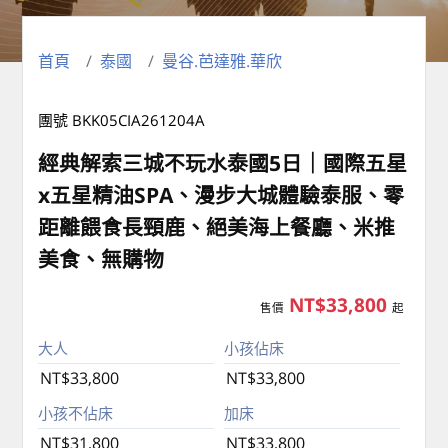
首頁
泰國
曼谷.芭達雅.華欣
團號 BKK05CIA261204A
經典解索三城不玩水泰國5日｜國際五星
x五星精油SPA、漫步大城體驗泰服、零
距離餵食長頸鹿、絕美海上餐廳、米推
美食、無購物
NT$33,800
售價
起
大人
小孩佔床
NT$33,800
NT$33,800
小孩不佔床
加床
NT$31,800
NT$33,800