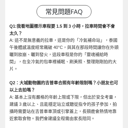
小時，拉車時間會不會
Q1:
我看地圖標示車程要 1.5
到 3
太久？
A:
這不是無意義的拉車，這是你的「冷氣補命站」，泰國
午後體感溫度經常飆破 40°C
，與其在那段時間讓你在外頭
曬到妝崩、曬到發火，這段車程是你的「靈魂補給時
間」，在全冷氣的包車裡補眠、刷美照、整理剛剛拍的大
片。
Q2
：大城動物園的吉普車合照有年齡限制嗎？小朋友也可
以上去拍嗎？
A:
基本上沒有嚴格的年齡上限或下限，但出於安全考量，
建議 3
歲以上、且能穩定站立或聽從指令的孩子參加，拍
攝時需要站在吉普車車頂或引擎蓋上，長頸鹿會熱情地靠
近索取食物。我們會建議全程需由家長陪同。