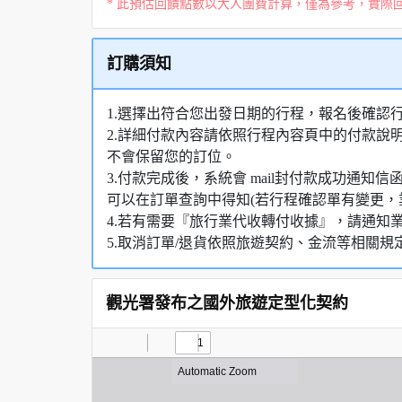
* 此預估回饋點數以大人團費計算，僅為參考，實際
訂購須知
1.選擇出符合您出發日期的行程，報名後確認
2.詳細付款內容請依照行程內容頁中的付款說
不會保留您的訂位。
3.付款完成後，系統會 mail封付款成功通
可以在訂單查詢中得知(若行程確認單有變更，
4.若有需要『旅行業代收轉付收據』，請通知
5.取消訂單/退貨依照旅遊契約、金流等相關規
觀光署發布之國外旅遊定型化契約