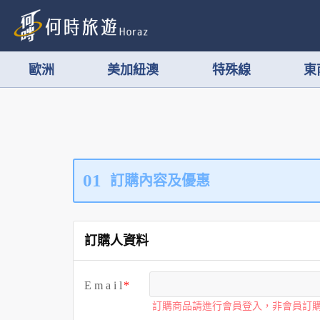
歐洲
美加紐澳
特殊線
東
01
訂購內容及優惠
訂購人資料
E m a i l
訂購商品請進行會員登入，非會員訂