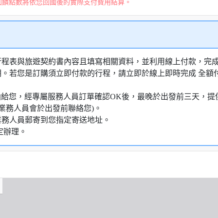
回饋點數將依您回國後的實際支付費用結算。
行程表與旅遊契約書內容且填寫相關資料，並利用線上付款，完成訂
明。若您是訂購須立即付款的行程，請立即於線上即時完成 全
知信函給您，經專屬服務人員訂單確認OK後，最晚於出發前三天
業務人員會於出發前聯絡您)。
業務人員郵寄到您指定寄送地址。
定辦理。