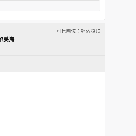
可售團位：經濟艙
15
絕美海