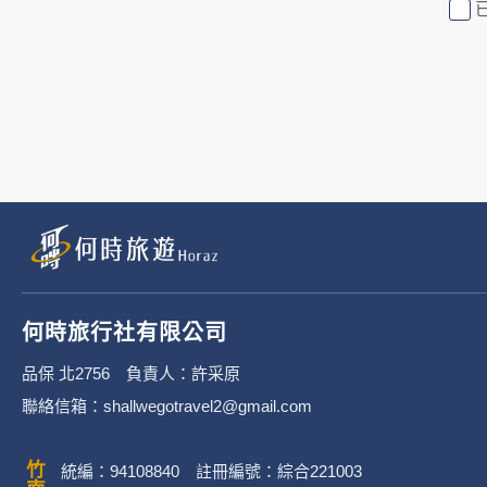
行社有限公司旗下網站上的廣告廠
或連結網站有其個別的隱私權保護
3. 您個人在何時旅行社有限公
有限公司隱私權保護政策。
二、個資蒐集處理利
1. 蒐集機關名稱：何時旅行社有限
2. 蒐集目的：提供本公司相關服
何時旅行社有限公司
3. 個人資料類別：
品保 北2756 負責人：許采原
聯絡信箱：shallwegotravel2@gmail.com
辨識個人者(包含但不限於中
其他任何可辨識資料本人者等
統編：94108840 註冊編號：綜合221003