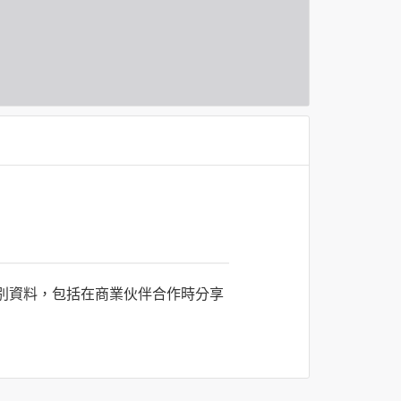
識別資料，包括在商業伙伴合作時分享
司所僱用或管理人員。例如您透過何時旅