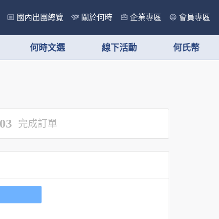
國內出團總覽
關於何時
企業專區
會員專區
何時文選
線下活動
何氏幣
03
完成訂單