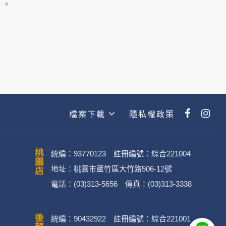
主動提供的個人資訊，這些廣告廠商
」。
政策。
經加密的保護下，不適用於何時旅行社
檔案下載
隱私權政策
動。
桃園店
統編：93770123 註冊編號：綜合221004
地址：桃園市蘆竹區大竹路506-12號
電話：(03)313-5656 傳真：(03)313-3338
．媒體帳號、網路平台申請之帳號及
統編：90432922 註冊編號：綜合221001