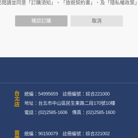
商連結，這些置放連結的廠商也可能蒐集您個人的資料。對於您
已閱讀並同意「訂購須知」、「旅遊契約書」、及「隱私權政策
政策，其資料處理措施不適用於何時旅行社有限公司隱私權保護
確認訂購
取消
司旗下網站上的聊天室或討論區中任意公開個人資料的行為，在非
用
公司
務、行銷、客戶管理、會員管理及其他與第三人合作之行銷推廣活
台北店
統編：54995659 註冊編號：綜合221000
地址：台北市中山區民生東路二段170號10樓
電話：(02)2585-1606 傳真：(02)2585-1600
英文姓名、地址、聯絡電話、電子郵件信箱、通訊軟帳號、社群
)。
統編：90150079 註冊編號：綜合221002