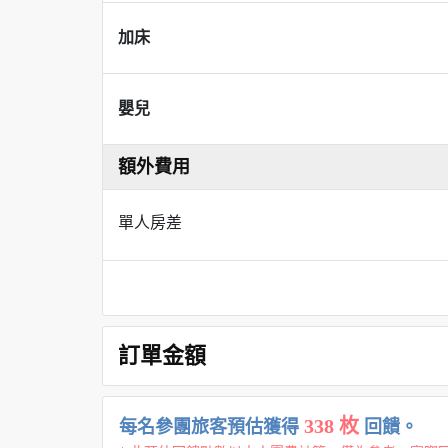
加床
嬰兒
額外費用
單人房差
訂單金額
338 枚
每名參團旅客預估獲得
回饋。