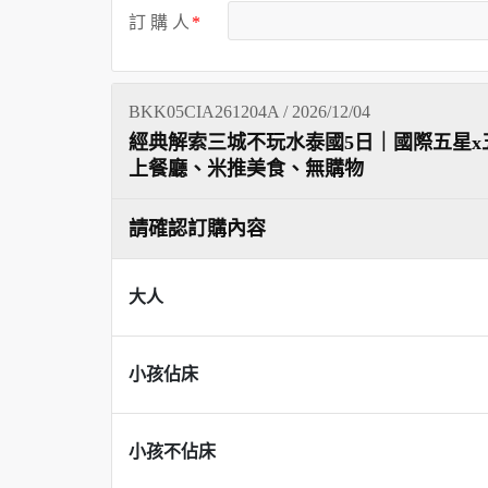
訂 購 人
BKK05CIA261204A / 2026/12/04
經典解索三城不玩水泰國5日｜國際五星x
上餐廳、米推美食、無購物
請確認訂購內容
大人
小孩佔床
小孩不佔床