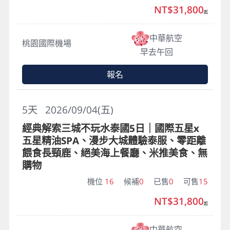
NT$31,800
起
中華航空
桃園國際機場
早去午回
報名
5
天
2026/09/04(五)
經典解索三城不玩水泰國5日｜國際五星x
五星精油SPA、漫步大城體驗泰服、零距離
餵食長頸鹿、絕美海上餐廳、米推美食、無
購物
機位
16
候補
0
已售
0
可售
15
NT$31,800
起
中華航空