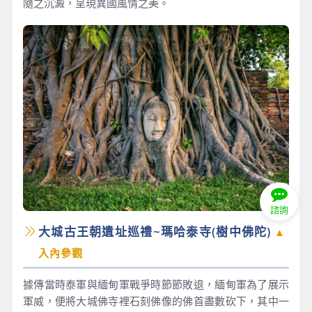
隨之沉澱，呈現異國風情之美。
諮詢
大城古王朝遺址巡禮~瑪哈泰寺(樹中佛陀)
▲
入內參觀
據傳當時泰軍與緬甸軍戰爭時節節敗退，緬甸軍為了展示
軍威，便將大城佛寺裡石刻佛像的佛首盡數砍下，其中一