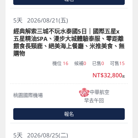
5
天
2026/08/21(五)
經典解索三城不玩水泰國5日｜國際五星x
五星精油SPA、漫步大城體驗泰服、零距離
餵食長頸鹿、絕美海上餐廳、米推美食、無
購物
機位
16
候補
0
已售
0
可售
15
NT$32,800
起
中華航空
桃園國際機場
早去午回
報名
5
天
2026/08/25(二)