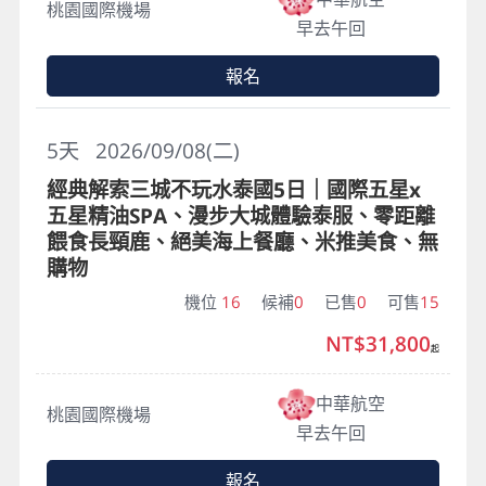
桃園國際機場
早去午回
報名
5
天
2026/09/08(二)
經典解索三城不玩水泰國5日｜國際五星x
五星精油SPA、漫步大城體驗泰服、零距離
餵食長頸鹿、絕美海上餐廳、米推美食、無
購物
機位
16
候補
0
已售
0
可售
15
NT$31,800
起
中華航空
桃園國際機場
早去午回
報名