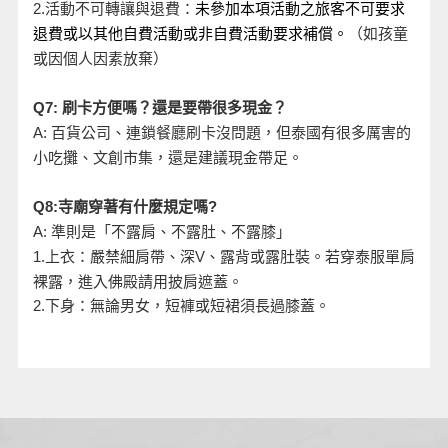
活動不可轉讓與退費：
2.
未參加本項活動之旅客不可要求
退費或以其他自費活動或非自費活動要求補償。
（如孩童
或因個人因素放棄）
Q7:
刷卡方便嗎？還是要帶很多現金？
A:
百貨公司、連鎖餐廳刷卡沒問題，但泰國有很多厲害的
小吃攤、文創市集，還是建議現金帶足。
Q8:
寺廟穿著有什麼規定嗎?
A:
準則是「不露肩、不露肚、不露膝」
、露背或露肚裝。若穿泰服單肩
1.
上衣：嚴禁細肩帶、深V
裸露，進入佛殿請用披肩遮蓋。
2.
下身：無論男女，短褲或短裙須長過膝蓋。