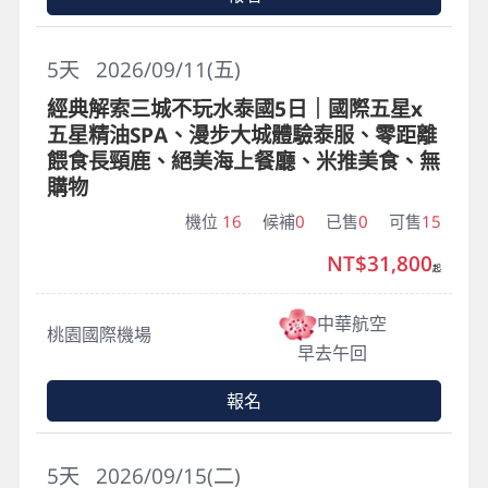
5
天
2026/09/11(五)
經典解索三城不玩水泰國5日｜國際五星x
五星精油SPA、漫步大城體驗泰服、零距離
餵食長頸鹿、絕美海上餐廳、米推美食、無
購物
機位
16
候補
0
已售
0
可售
15
NT$31,800
起
中華航空
桃園國際機場
早去午回
報名
5
天
2026/09/15(二)