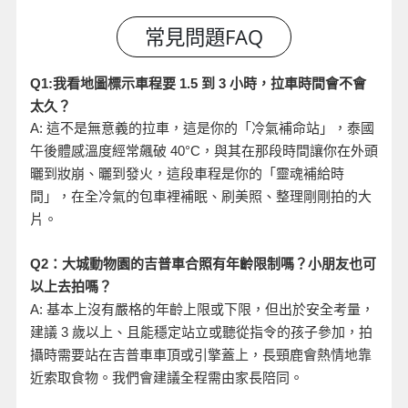
小時，拉車時間會不會
Q1:
我看地圖標示車程要 1.5
到 3
太久？
A:
這不是無意義的拉車，這是你的「冷氣補命站」，泰國
午後體感溫度經常飆破 40°C
，與其在那段時間讓你在外頭
曬到妝崩、曬到發火，這段車程是你的「靈魂補給時
間」，在全冷氣的包車裡補眠、刷美照、整理剛剛拍的大
片。
Q2
：大城動物園的吉普車合照有年齡限制嗎？小朋友也可
以上去拍嗎？
A:
基本上沒有嚴格的年齡上限或下限，但出於安全考量，
建議 3
歲以上、且能穩定站立或聽從指令的孩子參加，拍
攝時需要站在吉普車車頂或引擎蓋上，長頸鹿會熱情地靠
近索取食物。我們會建議全程需由家長陪同。