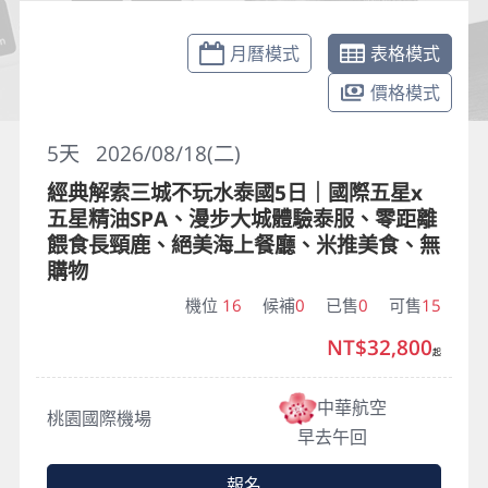
月曆模式
表格模式
價格模式
5
天
2026/08/18(二)
經典解索三城不玩水泰國5日｜國際五星x
五星精油SPA、漫步大城體驗泰服、零距離
餵食長頸鹿、絕美海上餐廳、米推美食、無
購物
機位
16
候補
0
已售
0
可售
15
NT$32,800
起
中華航空
桃園國際機場
早去午回
報名