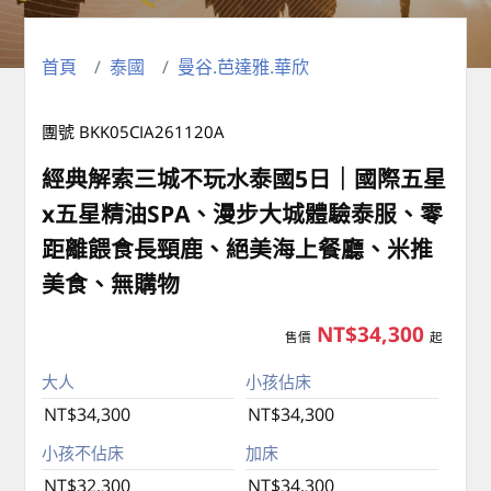
首頁
泰國
曼谷.芭達雅.華欣
團號 BKK05CIA261120A
經典解索三城不玩水泰國5日｜國際五星
x五星精油SPA、漫步大城體驗泰服、零
距離餵食長頸鹿、絕美海上餐廳、米推
美食、無購物
NT$34,300
售價
起
大人
小孩佔床
NT$34,300
NT$34,300
小孩不佔床
加床
NT$32,300
NT$34,300