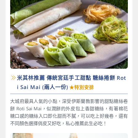
米其林推薦 傳統宮廷手工甜點 糖絲捲餅 Rot
i Sai Mai​ (兩人一份)
★特別安排
大城府最具人氣的小點，深受伊斯蘭教影響的甜點糖絲卷
餅 Roti Sai Mai，似潤餅的外皮包上香甜糖絲，有著棉花
糖口感的糖絲入口即化甜而不膩，可以吃上好幾卷，還有
不同顏色選擇俏皮又好吃，私心推薦此生必吃！