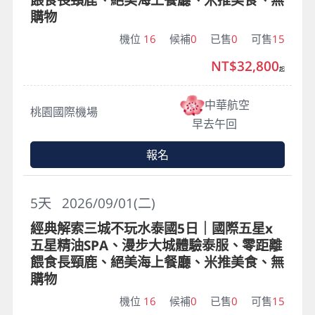
購物
機位
16
候補
0
已售
0
可售
15
NT$32,800
起
中華航空
桃園國際機場
早去午回
報名
5
天
2026/09/01(二)
經典解索三城不玩水泰國5日｜國際五星x
五星精油SPA、漫步大城體驗泰服、零距離
餵食長頸鹿、絕美海上餐廳、米推美食、無
購物
機位
16
候補
0
已售
0
可售
15