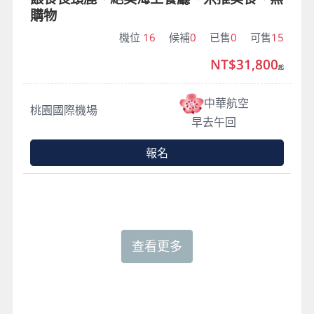
購物
機位
16
候補
0
已售
0
可售
15
NT$31,800
起
中華航空
桃園國際機場
早去午回
報名
查看更多