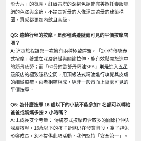
影大片」的氛圍，紅磚古塔的深褐色調能完美襯托泰服絲
綢的色澤與金飾，不論是近景的人像還是遠景的建築構
圖，質感都更加內斂且高級。
Q5:
這趟行程的按摩，是那種路邊隨處可見的平價按摩店
嗎？
A:
這趟旅程讓您一次擁有兩種極致體驗，「2
小時傳統泰
式按摩」著重在深層舒緩與關節拉伸，能有效鬆開旅途中
分鐘歐舒丹精油SPA
」則是進入五星
的筋骨疲勞；而「60
級飯店的極致隱私空間，用頂級法式精油進行嗅覺與皮膚
的細緻療癒。兩者相輔相成，絕非一般市面上隨處可見的
平價按摩。
名額可以轉給
Q6:
為什麼按摩 16
歲以下的小孩不能參加?
爸爸或媽媽多按 2
小時嗎？
A: 1.
成長安全考量： 傳統泰式按摩包含較多的關節拉伸與
深層按壓，16
歲以下的孩子骨骼仍在發育階段，為了避免
影響成長，恕不提供此項活動，我們堅持「安全第一」。