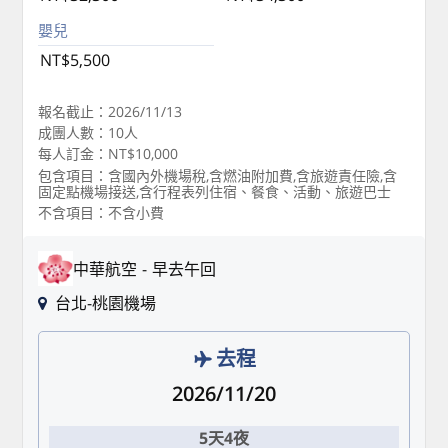
嬰兒
NT$5,500
報名截止：2026/11/13
成團人數：10人
每人訂金：NT$10,000
包含項目：含國內外機場稅,含燃油附加費,含旅遊責任險,含
固定點機場接送,含行程表列住宿、餐食、活動、旅遊巴士
不含項目：不含小費
中華航空
早去午回
台北-桃園機場
去程
2026/11/20
5天4夜