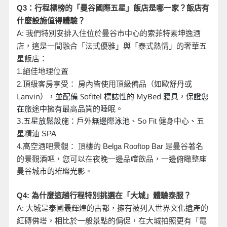
Q3
：行程標榜的「曼谷國際五星」飯店是哪一家？飯店有
什麼設施值得體驗？
A:
我們特別安排入住位於曼谷市中心的索菲特素坤逸酒
店，這是一間融合「法式優雅」與「泰式熱情」的奢華五
星飯店：
1.
絕佳地理位置
頂級客房享受： 房內皆使用頂級備品（如歐舒丹或
2.
Lanvin
），並配備 Sofitel 標誌性的 MyBed 寢具，保證您
在旅途中擁有最高品質的睡眠。
3.五星放鬆設施：戶外無邊際泳池
、
So Fit
健身中心
、
五
星精油 SPA
是曼谷著名
4.
高空酒吧景觀： 頂樓的 Belga Rooftop Bar
的景觀酒吧，您可以在夜晚一邊品嚐飲品，一邊俯瞰整座
曼谷城市的璀璨光影。
Q4:
為什麼這趟行程特別挑選在「大城」體驗泰服？
A:
大城是泰國最輝煌的古都，擁有被列入世界文化遺產的
紅磚佛塔，相比於一般景點的侷促，在大城拍照更有「電