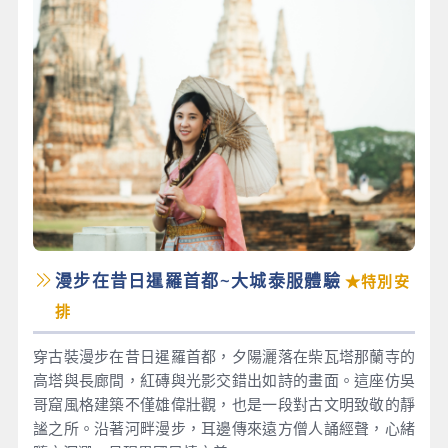
漫步在昔日暹羅首都~大城泰服體驗
★特別安
排
穿古裝漫步在昔日暹羅首都，夕陽灑落在柴瓦塔那蘭寺的
高塔與長廊間，紅磚與光影交錯出如詩的畫面。這座仿吳
哥窟風格建築不僅雄偉壯觀，也是一段對古文明致敬的靜
謐之所。沿著河畔漫步，耳邊傳來遠方僧人誦經聲，心緒