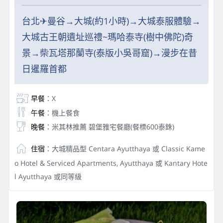
台北✈曼谷→大城(約1小時)→大城泰服體驗→
大城古王朝遺址巡禮~瑪哈泰寺(樹中佛陀)奇
景→柴瓦塔那蘭寺(泰版小吳哥窟)→漫步在昔
日暹羅首都
早餐
：X
午餐
：機上餐食
晚餐
：米其林推薦 碧堡雅宅餐廳(餐標600泰銖)
住宿
：大城精品型 Centara Ayutthaya 或 Classic Kame
o Hotel & Serviced Apartments, Ayutthaya 或 Kantary Hote
l Ayutthaya 或同等級