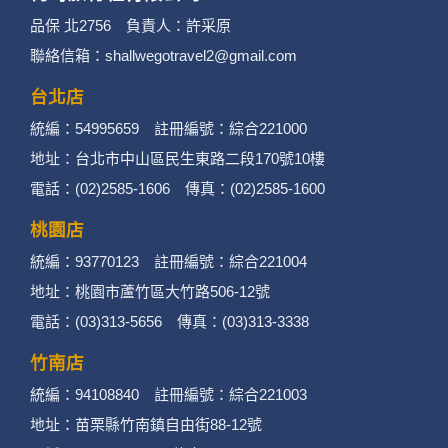
3. 您個人在何時旅行社有限公司旗下網站上的聊
品保 北2756 負責人：許采原
聯絡信箱：shallwegotravel2@gmail.com
天室或討論區中任意公開個人資料的行為，在非
經加密的保護下，不適用於何時旅行社有限公司
台北店
統編：54995659 註冊編號：綜合221000
隱私權保護政策。
地址：台北市中山區民生東路二段170號10樓
二、個資蒐集處理利用
電話：(02)2585-1606 傳真：(02)2585-1600
桃園店
1. 蒐集機關名稱：何時旅行社有限公司
統編：93770123 註冊編號：綜合221004
2. 蒐集目的：提供本公司相關服務、行銷、客戶
地址：桃園市蘆竹區大竹路506-12號
電話：(03)313-5656 傳真：(03)313-3338
管理、會員管理及其他與第三人合作之行銷推廣
活動。
竹南店
統編：94108840 註冊編號：綜合221003
3. 個人資料類別：
地址：苗栗縣竹南鎮自由街88-12號