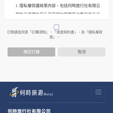
1. 隱私權保護政策內容，包括何時旅行社有限公
司如何處理在用戶使用網站服務時收集到的身份
識別資料，包括在商業伙伴合作時分享的任何身
份識別資料。
已閱讀並同意「訂購須知」、「旅遊契約書」、及「隱私權政
策」。
2. 隱私權保護政策不適用於何時旅行社有限公司
確認訂購
取消
以外的公司 or 網站群，與非何時旅行社有限公
司所僱用或管理人員。例如您透過何時旅行社有
限公司旗下網站上的廣告廠商連結，這些置放連
結的廠商也可能蒐集您個人的資料。對於您主動
提供的個人資訊，這些廣告廠商或連結網站有其
個別的隱私權保護政策，其資料處理措施不適用
於何時旅行社有限公司隱私權保護政策。
何時旅行社有限公司