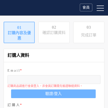
會員
02
03
01
確認訂購資料
訂購內容及優
完成訂單
惠
訂購人資料
E m a i l
訂購商品請進行會員登入，非會員訂購需先驗證聯絡資料。
驗證/登入
訂 購 人