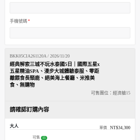
手機號碼
BKK05CIA261120A / 2026/11/20
經典解索三城不玩水泰國5日｜國際五星x
五星精油SPA、漫步大城體驗泰服、零距
離餵食長頸鹿、絕美海上餐廳、米推美
食、無購物
可售團位：經濟艙
15
請確認訂購內容
大人
NT$34,300
可售
15