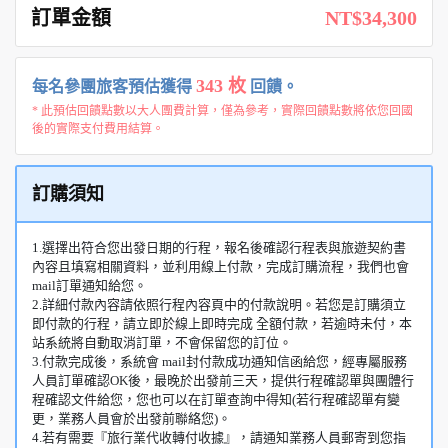
訂單金額
NT$34,300
343 枚
每名參團旅客預估獲得
回饋。
* 此預估回饋點數以大人團費計算，僅為參考，實際回饋點數將依您回國
後的實際支付費用結算。
訂購須知
1.選擇出符合您出發日期的行程，報名後確認行程表與旅遊契約書
內容且填寫相關資料，並利用線上付款，完成訂購流程，我們也會
mail訂單通知給您。
2.詳細付款內容請依照行程內容頁中的付款說明。若您是訂購須立
即付款的行程，請立即於線上即時完成 全額付款，若逾時未付，本
站系統將自動取消訂單，不會保留您的訂位。
3.付款完成後，系統會 mail封付款成功通知信函給您，經專屬服務
人員訂單確認OK後，最晚於出發前三天，提供行程確認單與團體行
程確認文件給您，您也可以在訂單查詢中得知(若行程確認單有變
更，業務人員會於出發前聯絡您)。
4.若有需要『旅行業代收轉付收據』，請通知業務人員郵寄到您指