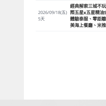
經典解索三城不玩
際五星x五星精油
2026/09/18(五)
體驗泰服、零距離
5
天
美海上餐廳、米推