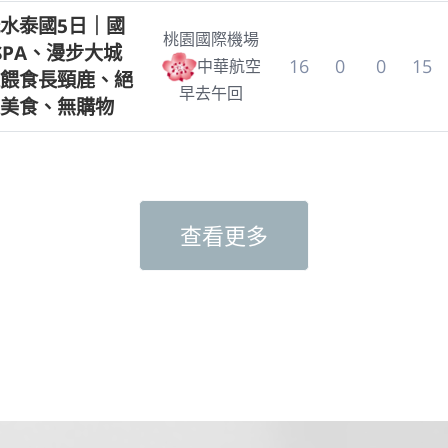
水泰國5日｜國
桃園國際機場
SPA、漫步大城
16
0
0
15
中華航空
餵食長頸鹿、絕
早去午回
美食、無購物
查看更多