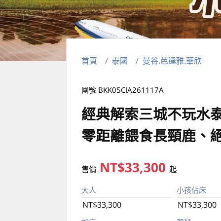
首頁
泰國
曼谷.芭達雅.華欣
團號 BKK05CIA261117A
經典解索三城不玩水泰
零距離餵食長頸鹿、
NT$33,300
售價
起
大人
小孩佔床
NT$33,300
NT$33,300