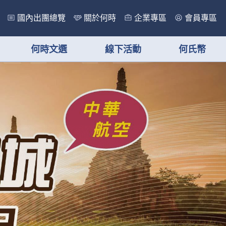
國內出團總覽
關於何時
企業專區
會員專區
何時文選
線下活動
何氏幣