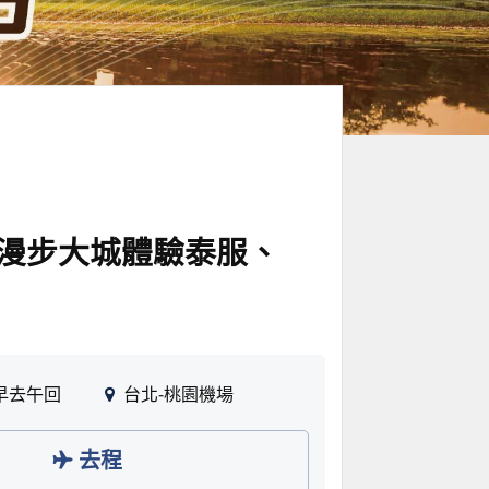
、漫步大城體驗泰服、
早去午回
台北-桃園機場
去程