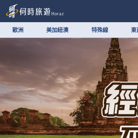
歐洲
美加紐澳
特殊線
東