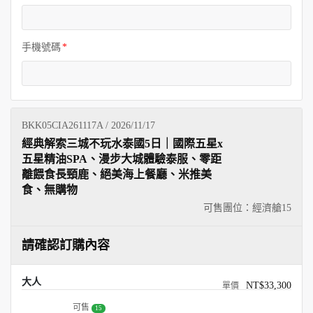
手機號碼
BKK05CIA261117A / 2026/11/17
經典解索三城不玩水泰國5日｜國際五星x
五星精油SPA、漫步大城體驗泰服、零距
離餵食長頸鹿、絕美海上餐廳、米推美
食、無購物
可售團位：經濟艙
15
請確認訂購內容
大人
NT$33,300
可售
15