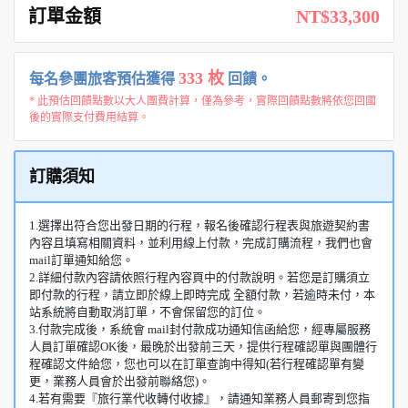
訂單金額
NT$33,300
333 枚
每名參團旅客預估獲得
回饋。
* 此預估回饋點數以大人團費計算，僅為參考，實際回饋點數將依您回國
後的實際支付費用結算。
訂購須知
1.選擇出符合您出發日期的行程，報名後確認行程表與旅遊契約書
內容且填寫相關資料，並利用線上付款，完成訂購流程，我們也會
mail訂單通知給您。
2.詳細付款內容請依照行程內容頁中的付款說明。若您是訂購須立
即付款的行程，請立即於線上即時完成 全額付款，若逾時未付，本
站系統將自動取消訂單，不會保留您的訂位。
3.付款完成後，系統會 mail封付款成功通知信函給您，經專屬服務
人員訂單確認OK後，最晚於出發前三天，提供行程確認單與團體行
程確認文件給您，您也可以在訂單查詢中得知(若行程確認單有變
更，業務人員會於出發前聯絡您)。
4.若有需要『旅行業代收轉付收據』，請通知業務人員郵寄到您指