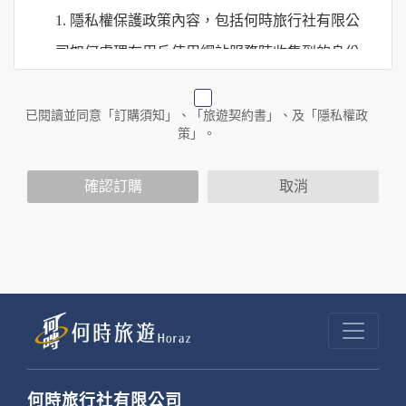
1. 隱私權保護政策內容，包括何時旅行社有限公
司如何處理在用戶使用網站服務時收集到的身份
識別資料，包括在商業伙伴合作時分享的任何身
份識別資料。
已閱讀並同意「訂購須知」、「旅遊契約書」、及「隱私權政
策」。
2. 隱私權保護政策不適用於何時旅行社有限公司
確認訂購
取消
以外的公司 or 網站群，與非何時旅行社有限公
司所僱用或管理人員。例如您透過何時旅行社有
限公司旗下網站上的廣告廠商連結，這些置放連
結的廠商也可能蒐集您個人的資料。對於您主動
提供的個人資訊，這些廣告廠商或連結網站有其
個別的隱私權保護政策，其資料處理措施不適用
於何時旅行社有限公司隱私權保護政策。
何時旅行社有限公司