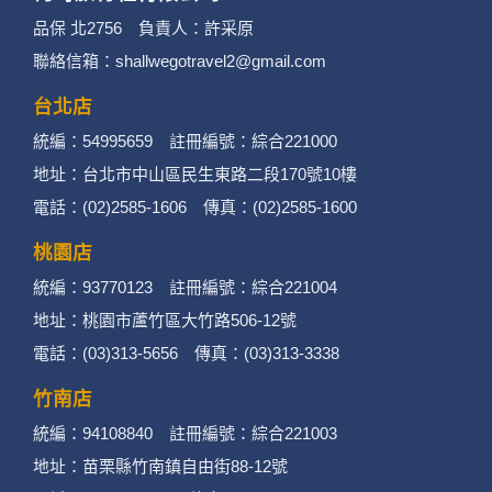
3. 您個人在何時旅行社有限公司旗下網站上的聊
品保 北2756 負責人：許采原
聯絡信箱：shallwegotravel2@gmail.com
天室或討論區中任意公開個人資料的行為，在非
經加密的保護下，不適用於何時旅行社有限公司
台北店
統編：54995659 註冊編號：綜合221000
隱私權保護政策。
地址：台北市中山區民生東路二段170號10樓
二、個資蒐集處理利用
電話：(02)2585-1606 傳真：(02)2585-1600
桃園店
1. 蒐集機關名稱：何時旅行社有限公司
統編：93770123 註冊編號：綜合221004
2. 蒐集目的：提供本公司相關服務、行銷、客戶
地址：桃園市蘆竹區大竹路506-12號
電話：(03)313-5656 傳真：(03)313-3338
管理、會員管理及其他與第三人合作之行銷推廣
活動。
竹南店
統編：94108840 註冊編號：綜合221003
3. 個人資料類別：
地址：苗栗縣竹南鎮自由街88-12號