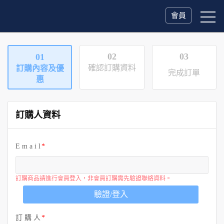
會員
02
03
01
確認訂購資料
訂購內容及優
完成訂單
惠
訂購人資料
E m a i l
訂購商品請進行會員登入，非會員訂購需先驗證聯絡資料。
驗證/登入
訂 購 人