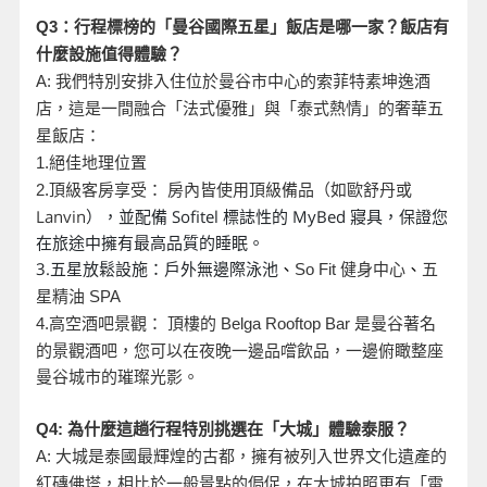
Q3
：行程標榜的「曼谷國際五星」飯店是哪一家？飯店有
什麼設施值得體驗？
A:
我們特別安排入住位於曼谷市中心的索菲特素坤逸酒
店，這是一間融合「法式優雅」與「泰式熱情」的奢華五
星飯店：
1.
絕佳地理位置
頂級客房享受： 房內皆使用頂級備品（如歐舒丹或
2.
Lanvin
），並配備 Sofitel 標誌性的 MyBed 寢具，保證您
在旅途中擁有最高品質的睡眠。
3.五星放鬆設施：戶外無邊際泳池
、
So Fit
健身中心
、
五
星精油 SPA
是曼谷著名
4.
高空酒吧景觀： 頂樓的 Belga Rooftop Bar
的景觀酒吧，您可以在夜晚一邊品嚐飲品，一邊俯瞰整座
曼谷城市的璀璨光影。
Q4:
為什麼這趟行程特別挑選在「大城」體驗泰服？
A:
大城是泰國最輝煌的古都，擁有被列入世界文化遺產的
紅磚佛塔，相比於一般景點的侷促，在大城拍照更有「電