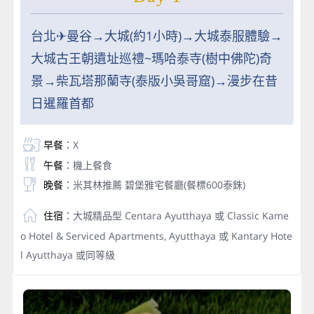
台北✈曼谷→大城(約1小時)→大城泰服體驗→
大城古王朝遺址巡禮~瑪哈泰寺(樹中佛陀)奇
景→柴瓦塔那蘭寺(泰版小吳哥窟)→漫步在昔
日暹羅首都
早餐
：X
午餐
：機上餐食
晚餐
：米其林推薦 碧堡雅宅餐廳(餐標600泰銖)
住宿
：大城精品型 Centara Ayutthaya 或 Classic Kame
o Hotel & Serviced Apartments, Ayutthaya 或 Kantary Hote
l Ayutthaya 或同等級