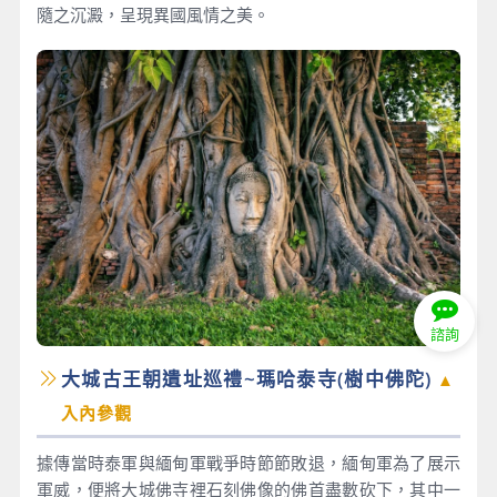
隨之沉澱，呈現異國風情之美。
諮詢
大城古王朝遺址巡禮~瑪哈泰寺(樹中佛陀)
▲
入內參觀
據傳當時泰軍與緬甸軍戰爭時節節敗退，緬甸軍為了展示
軍威，便將大城佛寺裡石刻佛像的佛首盡數砍下，其中一