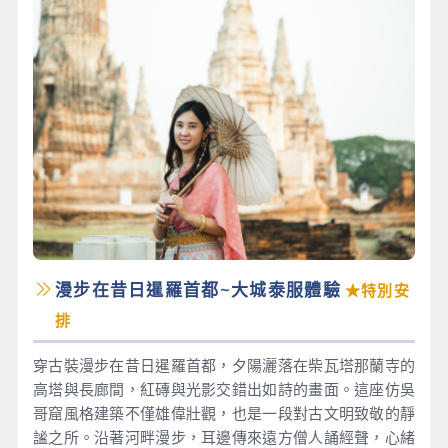
漫步在昔日暹羅首都~大城泰服體驗
★特別安
排
穿古裝漫步在昔日暹羅首都，夕陽灑落在柴瓦塔那蘭寺的
高塔與長廊間，紅磚與光影交錯出如詩的畫面。這座仿吳
哥窟風格建築不僅雄偉壯觀，也是一段對古文明致敬的靜
謐之所。沿著河畔漫步，耳邊傳來遠方僧人誦經聲，心緒