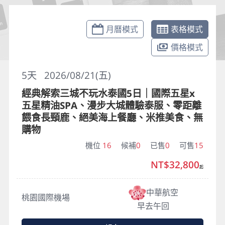
月曆模式
表格模式
價格模式
5
天
2026/08/21(五)
經典解索三城不玩水泰國5日｜國際五星x
五星精油SPA、漫步大城體驗泰服、零距離
餵食長頸鹿、絕美海上餐廳、米推美食、無
購物
機位
16
候補
0
已售
0
可售
15
NT$32,800
起
中華航空
桃園國際機場
早去午回