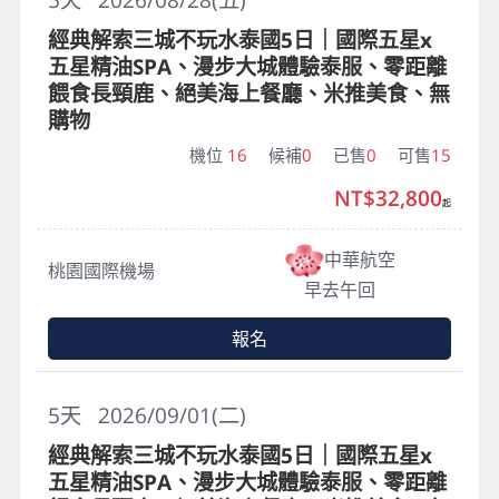
經典解索三城不玩水泰國5日｜國際五星x
五星精油SPA、漫步大城體驗泰服、零距離
餵食長頸鹿、絕美海上餐廳、米推美食、無
購物
機位
16
候補
0
已售
0
可售
15
NT$32,800
起
中華航空
桃園國際機場
早去午回
報名
5
天
2026/09/01(二)
經典解索三城不玩水泰國5日｜國際五星x
五星精油SPA、漫步大城體驗泰服、零距離