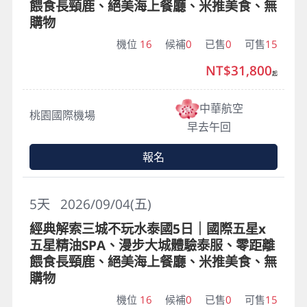
餵食長頸鹿、絕美海上餐廳、米推美食、無
購物
機位
16
候補
0
已售
0
可售
15
NT$31,800
起
中華航空
桃園國際機場
早去午回
報名
5
天
2026/09/04(五)
經典解索三城不玩水泰國5日｜國際五星x
五星精油SPA、漫步大城體驗泰服、零距離
餵食長頸鹿、絕美海上餐廳、米推美食、無
購物
機位
16
候補
0
已售
0
可售
15