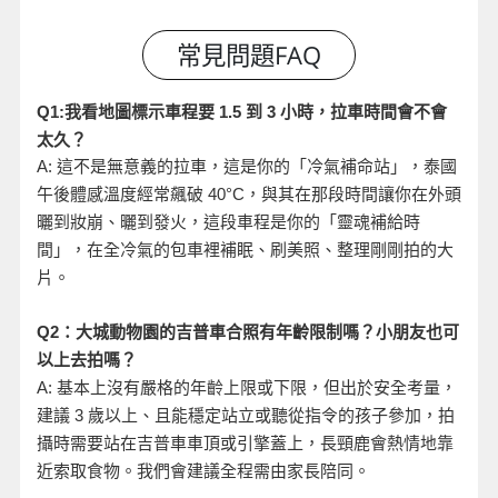
小時，拉車時間會不會
Q1:
我看地圖標示車程要 1.5
到 3
太久？
A:
這不是無意義的拉車，這是你的「冷氣補命站」，泰國
午後體感溫度經常飆破 40°C
，與其在那段時間讓你在外頭
曬到妝崩、曬到發火，這段車程是你的「靈魂補給時
間」，在全冷氣的包車裡補眠、刷美照、整理剛剛拍的大
片。
Q2
：大城動物園的吉普車合照有年齡限制嗎？小朋友也可
以上去拍嗎？
A:
基本上沒有嚴格的年齡上限或下限，但出於安全考量，
建議 3
歲以上、且能穩定站立或聽從指令的孩子參加，拍
攝時需要站在吉普車車頂或引擎蓋上，長頸鹿會熱情地靠
近索取食物。我們會建議全程需由家長陪同。