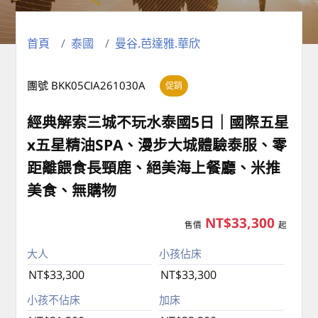
首頁
泰國
曼谷.芭達雅.華欣
團號 BKK05CIA261030A
促銷
經典解索三城不玩水泰國5日｜國際五星
x五星精油SPA、漫步大城體驗泰服、零
距離餵食長頸鹿、絕美海上餐廳、米推
美食、無購物
NT$33,300
售價
起
大人
小孩佔床
NT$33,300
NT$33,300
小孩不佔床
加床