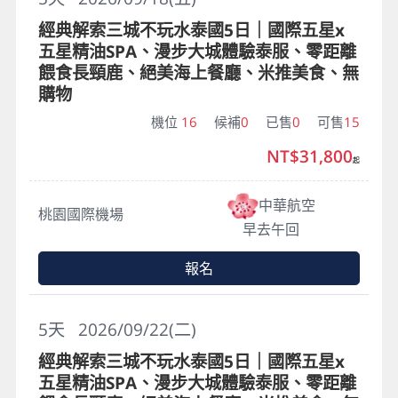
經典解索三城不玩水泰國5日｜國際五星x
五星精油SPA、漫步大城體驗泰服、零距離
餵食長頸鹿、絕美海上餐廳、米推美食、無
購物
機位
16
候補
0
已售
0
可售
15
NT$31,800
起
中華航空
桃園國際機場
早去午回
報名
5
天
2026/09/22(二)
經典解索三城不玩水泰國5日｜國際五星x
五星精油SPA、漫步大城體驗泰服、零距離