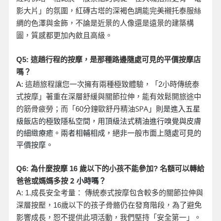
影大片」的氛圍，紅磚古塔的深褐色調能完美襯托泰服絲
綢的色澤與金飾，不論是近景的人像還是遠景的建築構
圖，質感都更加內斂且高級。
Q5:
這趟行程的按摩，是那種路邊隨處可見的平價按摩店
嗎？
A:
這趟旅程讓您一次擁有兩種極致體驗，「2
小時傳統泰
式按摩」著重在深層舒緩與關節拉伸，能有效鬆開旅途中
分鐘歐舒丹精油SPA
」則是進入五星
的筋骨疲勞；而「60
級飯店的極致隱私空間，用頂級法式精油進行嗅覺與皮膚
的細緻療癒。兩者相輔相成，絕非一般市面上隨處可見的
平價按摩。
名額可以轉給
Q6:
為什麼按摩 16
歲以下的小孩不能參加?
爸爸或媽媽多按 2
小時嗎？
A: 1.
成長安全考量： 傳統泰式按摩包含較多的關節拉伸與
深層按壓，16
歲以下的孩子骨骼仍在發育階段，為了避免
影響成長，恕不提供此項活動，我們堅持「安全第一」。