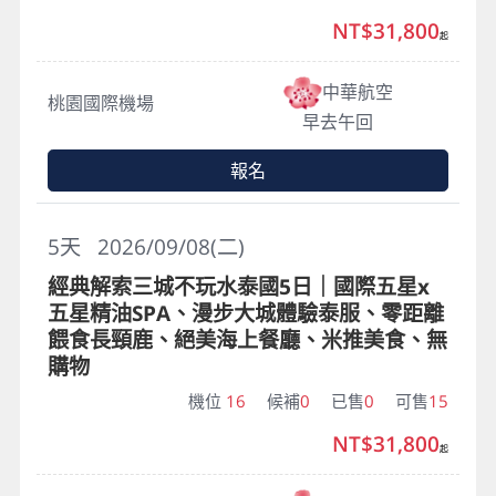
NT$31,800
起
中華航空
桃園國際機場
早去午回
報名
5
天
2026/09/08(二)
經典解索三城不玩水泰國5日｜國際五星x
五星精油SPA、漫步大城體驗泰服、零距離
餵食長頸鹿、絕美海上餐廳、米推美食、無
購物
機位
16
候補
0
已售
0
可售
15
NT$31,800
起