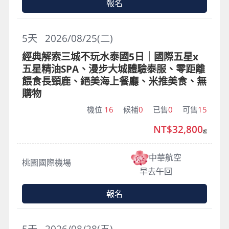
報名
5
天
2026/08/25(二)
經典解索三城不玩水泰國5日｜國際五星x
五星精油SPA、漫步大城體驗泰服、零距離
餵食長頸鹿、絕美海上餐廳、米推美食、無
購物
機位
16
候補
0
已售
0
可售
15
NT$32,800
起
中華航空
桃園國際機場
早去午回
報名
5
天
2026/08/28(五)