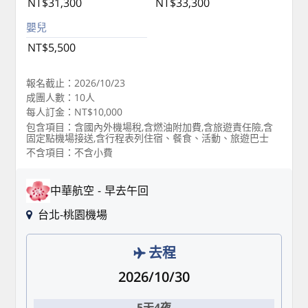
NT$31,300
NT$33,300
嬰兒
NT$5,500
報名截止：2026/10/23
成團人數：10人
每人訂金：NT$10,000
包含項目：含國內外機場稅,含燃油附加費,含旅遊責任險,含
固定點機場接送,含行程表列住宿、餐食、活動、旅遊巴士
不含項目：不含小費
中華航空
早去午回
台北-桃園機場
去程
2026/10/30
5天4夜