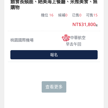
餵食長頸鹿、絕美海上餐廳、米推美食、無
購物
機位
16
候補
0
已售
0
可售
15
NT$31,800
起
中華航空
桃園國際機場
早去午回
報名
查看更多