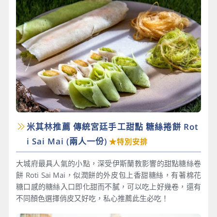
米其林推薦 傳統宮廷手工甜點 糖絲捲餅 Rot
i Sai Mai​ (兩人一份)
★特別安排
大城府最具人氣的小點，深受伊斯蘭教影響的甜點糖絲卷
餅 Roti Sai Mai，似潤餅的外皮包上香甜糖絲，有著棉花
糖口感的糖絲入口即化甜而不膩，可以吃上好幾卷，還有
不同顏色選擇俏皮又好吃，私心推薦此生必吃！