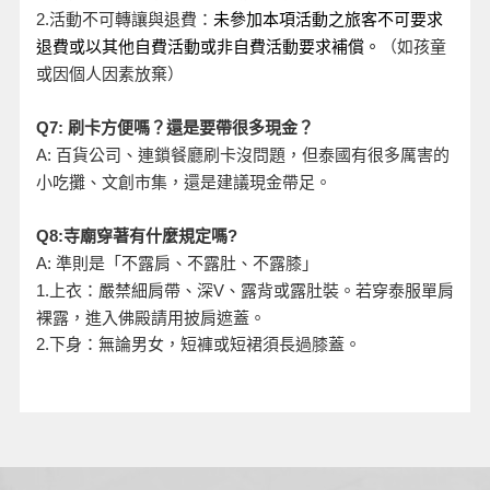
活動不可轉讓與退費：
2.
未參加本項活動之旅客不可要求
退費或以其他自費活動或非自費活動要求補償。
（如孩童
或因個人因素放棄）
Q7:
刷卡方便嗎？還是要帶很多現金？
A:
百貨公司、連鎖餐廳刷卡沒問題，但泰國有很多厲害的
小吃攤、文創市集，還是建議現金帶足。
Q8:
寺廟穿著有什麼規定嗎?
A:
準則是「不露肩、不露肚、不露膝」
、露背或露肚裝。若穿泰服單肩
1.
上衣：嚴禁細肩帶、深V
裸露，進入佛殿請用披肩遮蓋。
2.
下身：無論男女，短褲或短裙須長過膝蓋。