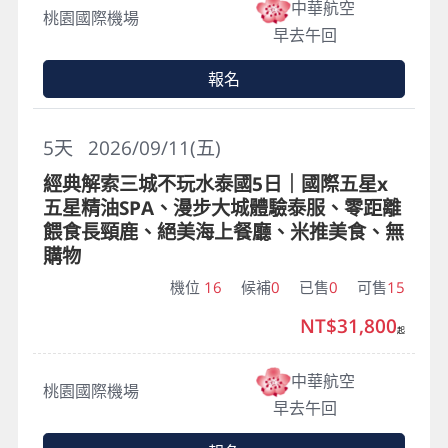
中華航空
桃園國際機場
早去午回
報名
5
天
2026/09/11(五)
經典解索三城不玩水泰國5日｜國際五星x
五星精油SPA、漫步大城體驗泰服、零距離
餵食長頸鹿、絕美海上餐廳、米推美食、無
購物
機位
16
候補
0
已售
0
可售
15
NT$31,800
起
中華航空
桃園國際機場
早去午回