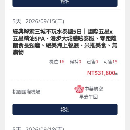
報名
5
天
2026/09/15(二)
經典解索三城不玩水泰國5日｜國際五星x
五星精油SPA、漫步大城體驗泰服、零距離
餵食長頸鹿、絕美海上餐廳、米推美食、無
購物
機位
16
候補
0
已售
0
可售
15
NT$31,800
起
中華航空
桃園國際機場
早去午回
報名
5
天
2026/09/18(五)