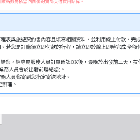
回饋點數將依您回國後的實際支付費用結算。
行程表與旅遊契約書內容且填寫相關資料，並利用線上付款，完成訂
明。若您是訂購須立即付款的行程，請立即於線上即時完成 全
知信函給您，經專屬服務人員訂單確認OK後，最晚於出發前三天
業務人員會於出發前聯絡您)。
業務人員郵寄到您指定寄送地址。
定辦理。