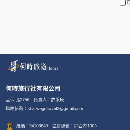
行社有限公司旗下網站上的廣告廠
或連結網站有其個別的隱私權保護
3. 您個人在何時旅行社有限公
有限公司隱私權保護政策。
二、個資蒐集處理利
1. 蒐集機關名稱：何時旅行社有限
2. 蒐集目的：提供本公司相關服
何時旅行社有限公司
3. 個人資料類別：
品保 北2756 負責人：許采原
聯絡信箱：shallwegotravel2@gmail.com
辨識個人者(包含但不限於中
其他任何可辨識資料本人者等
統編：94108840 註冊編號：綜合221003