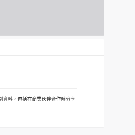
識別資料，包括在商業伙伴合作時分享
司所僱用或管理人員。例如您透過何時旅