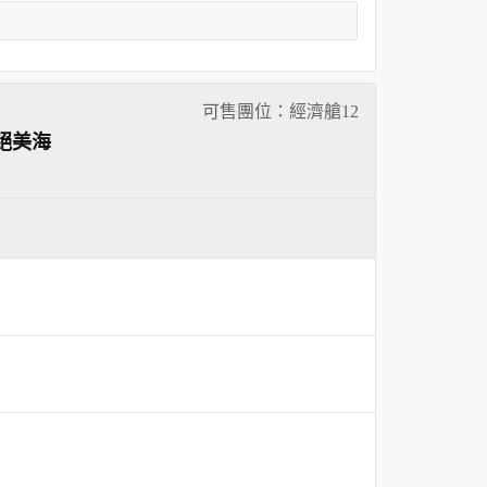
可售團位：經濟艙
12
絕美海