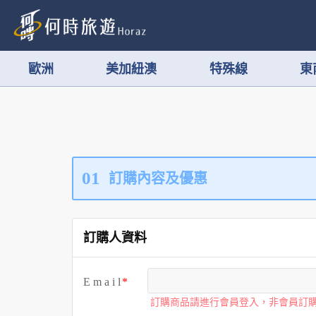
歐洲
美加紐澳
特殊線
東
01
訂購內容及優惠
訂購人資料
E m a i l
訂購商品請進行會員登入，非會員訂