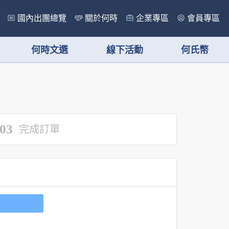
國內出團總覽
關於何時
企業專區
會員專區
何時文選
線下活動
何氏幣
03
完成訂單