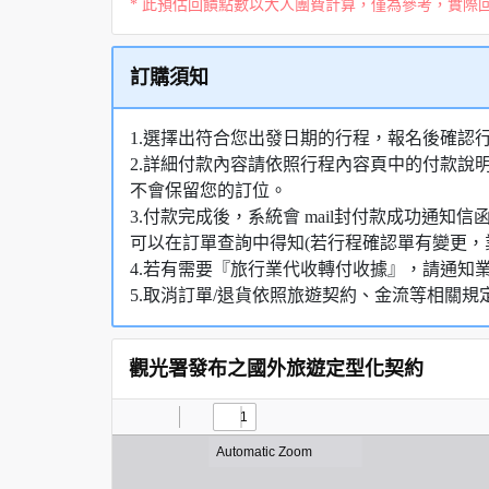
* 此預估回饋點數以大人團費計算，僅為參考，實際
訂購須知
1.選擇出符合您出發日期的行程，報名後確認
2.詳細付款內容請依照行程內容頁中的付款說
不會保留您的訂位。
3.付款完成後，系統會 mail封付款成功通
可以在訂單查詢中得知(若行程確認單有變更，
4.若有需要『旅行業代收轉付收據』，請通知
5.取消訂單/退貨依照旅遊契約、金流等相關規
觀光署發布之國外旅遊定型化契約