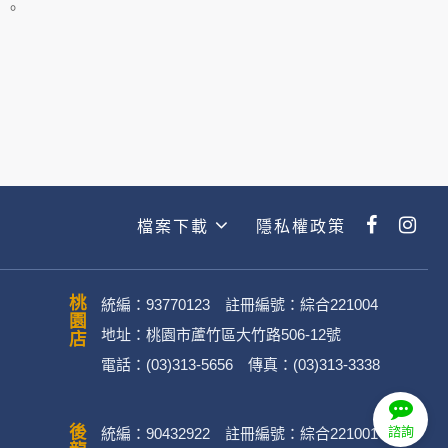
主動提供的個人資訊，這些廣告廠商
」。
政策。
經加密的保護下，不適用於何時旅行社
檔案下載
隱私權政策
動。
桃園店
統編：93770123 註冊編號：綜合221004
地址：桃園市蘆竹區大竹路506-12號
電話：(03)313-5656 傳真：(03)313-3338
．媒體帳號、網路平台申請之帳號及
諮詢
統編：90432922 註冊編號：綜合221001