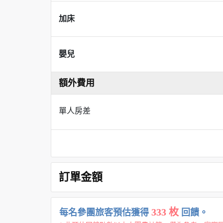
加床
嬰兒
額外費用
單人房差
訂單金額
333 枚
每名參團旅客預估獲得
回饋。