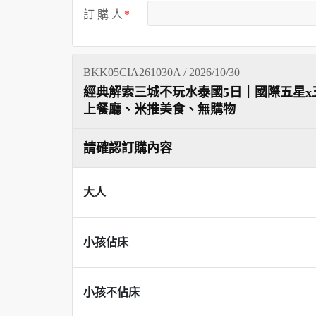
訂 購 人
BKK05CIA261030A / 2026/10/30
經典解索三城不玩水泰國5日｜國際五星x
上餐廳、米推美食、無購物
請確認訂購內容
大人
小孩佔床
小孩不佔床