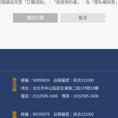
商連結，這些置放連結的廠商也可能蒐集您個人的資料。對於您
已閱讀並同意「訂購須知」、「旅遊契約書」、及「隱私權政策
政策，其資料處理措施不適用於何時旅行社有限公司隱私權保護
確認訂購
取消
司旗下網站上的聊天室或討論區中任意公開個人資料的行為，在非
用
公司
務、行銷、客戶管理、會員管理及其他與第三人合作之行銷推廣活
台北店
統編：54995659 註冊編號：綜合221000
地址：台北市中山區民生東路二段170號10樓
電話：(02)2585-1606 傳真：(02)2585-1600
英文姓名、地址、聯絡電話、電子郵件信箱、通訊軟帳號、社群
)。
統編：90150079 註冊編號：綜合221002