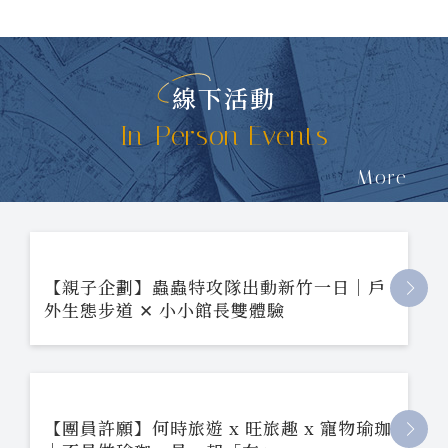
線下活動
In-Person Events
More
【親子企劃】蟲蟲特攻隊出動新竹一日｜戶
外生態步道 ✕ 小小館長雙體驗
【團員許願】何時旅遊 x 旺旅趣 x 寵物瑜珈