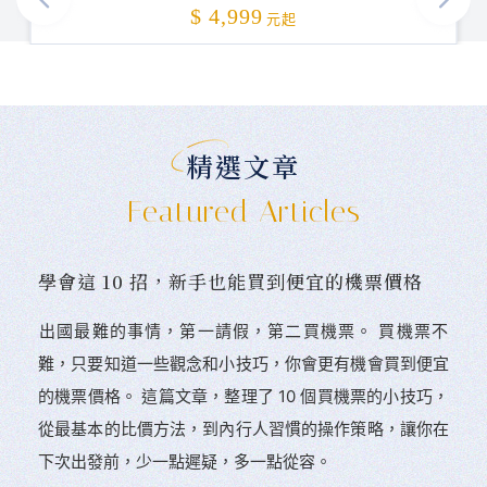
加碼贈送
$ 4,999
元起
精選文章
Featured Articles
學會這 10 招，新手也能買到便宜的機票價格
󠀠出國最難的事情，第一請假，第二買機票。 󠀠買機票不
難，只要知道一些觀念和小技巧，你會更有機會買到便宜
的機票價格。 這篇文章，整理了 10 個買機票的小技巧，
從最基本的比價方法，到內行人習慣的操作策略，讓你在
下次出發前，少一點遲疑，多一點從容。