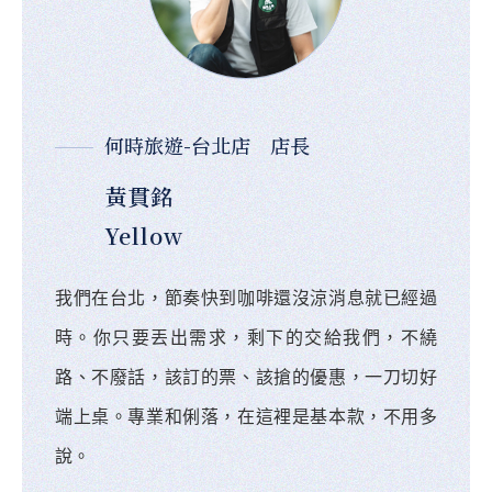
何時旅遊-台北店 店長
黃貫銘
Yellow
我們在台北，節奏快到咖啡還沒涼消息就已經過
時。你只要丟出需求，剩下的交給我們，不繞
路、不廢話，該訂的票、該搶的優惠，一刀切好
端上桌。專業和俐落，在這裡是基本款，不用多
說。