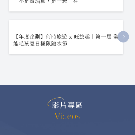
｜不是做瑜珈，是一起「在」
【年度企劃】何時旅遊 x 旺旅趣｜第一屆 全
能毛孩夏日極限跑水節
影片專區
Videos