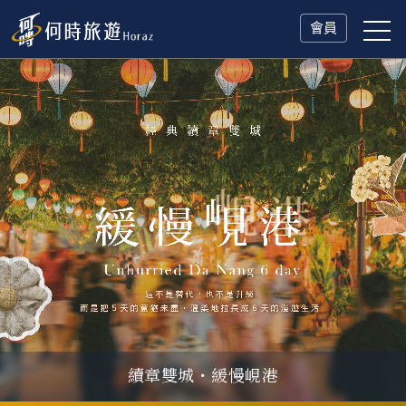
會員
續章雙城・緩慢峴港
父親節．限時特別企劃
一人旅行Solo Travel
山海雙享・北海道
冬日慢旅・奧捷德