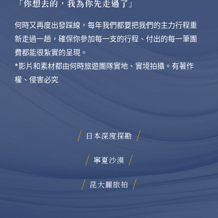
「你想去的，我為你先走過了」
何時又再度出發踩線，每年我們都要把我們的主力行程重
新走過一趟，確保你參加每一支的行程、付出的每一筆團
費都能很紮實的呈現。
*影片和素材都由何時旅遊團隊實地、實境拍攝。有著作
權、侵害必究
日本深度探勘
寧夏沙漠
昆大麗旅拍