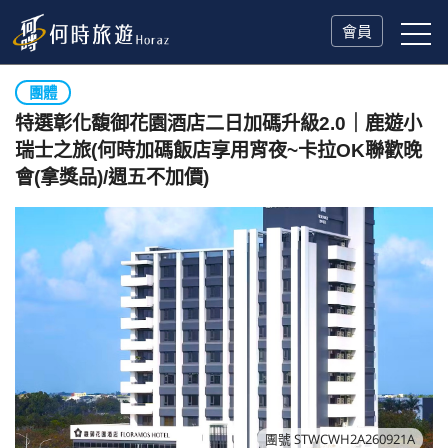
會員
團體
特選彰化馥御花園酒店二日加碼升級2.0｜鹿遊小
瑞士之旅(何時加碼飯店享用宵夜~卡拉OK聯歡晚
會(拿獎品)/週五不加價)
團號 STWCWH2A260921A