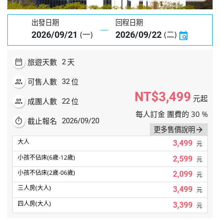
出發日期
回程日期
(一)
(二)
2026/09/21
2026/09/22
旅遊天數
天
date_range
2
可售人數
位
people
32
NT$3,499
元起
成團人數
位
people
22
每人訂金 團費的 30 %
截止報名
timer
2026/09/20
更多售價說明
arrow_forward
3,499
元
2,599
元
2,099
元
3,499
元
3,399
元