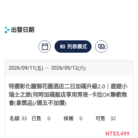
出發日期
calendar_today
payments
月曆模式
列表模式
價格模式
view_list
(五)
(六)
2026/09/11
2026/09/12
特選彰化馥御花園酒店二日加碼升級2.0｜鹿遊小
瑞士之旅(何時加碼飯店享用宵夜~卡拉OK聯歡晚
會(拿獎品)/週五不加價)
33
0
0
32
NT$3,499