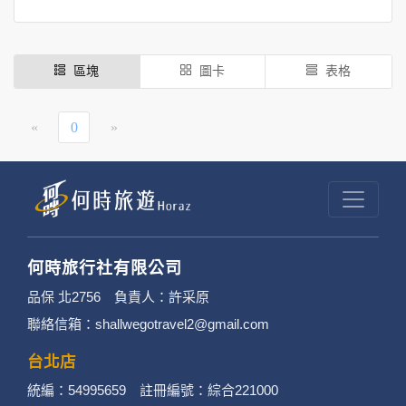
區塊
圖卡
表格
«
0
»
何時旅行社有限公司
品保 北2756 負責人：許采原
聯絡信箱：shallwegotravel2@gmail.com
台北店
統編：54995659 註冊編號：綜合221000