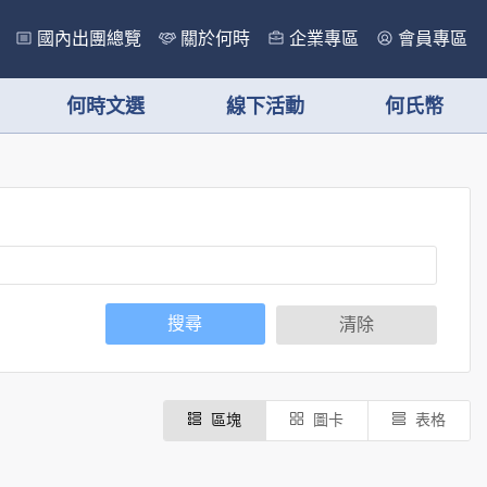
國內出團總覽
關於何時
企業專區
會員專區
何時文選
線下活動
何氏幣
搜尋
清除
區塊
圖卡
表格