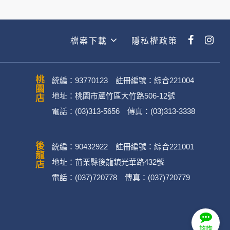
檔案下載
隱私權政策
桃園店
統編：93770123 註冊編號：綜合221004
地址：桃園市蘆竹區大竹路506-12號
電話：(03)313-5656 傳真：(03)313-3338
後龍店
統編：90432922 註冊編號：綜合221001
地址：苗栗縣後龍鎮光華路432號
電話：(037)720778 傳真：(037)720779
諮詢