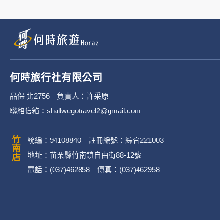
何時旅行社有限公司
品保 北2756 負責人：許采原
聯絡信箱：shallwegotravel2@gmail.com
竹南店
統編：94108840 註冊編號：綜合221003
地址：苗栗縣竹南鎮自由街88-12號
電話：(037)462858 傳真：(037)462958