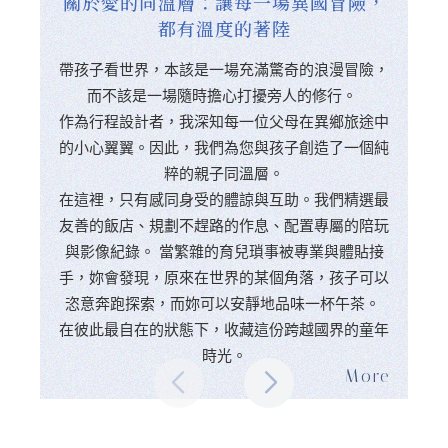
關於愛的同溫層：讓每一場異國冒險，
都有溫度的著陸
帶孩子看世界，本該是一場充滿驚奇的浪漫冒險，
而不該是一場隨時擔心打擾旁人的修行。
作為行程設計者，我深知每一位父母在異鄉旅途中
的小心翼翼。因此，我們為您與孩子創造了一個純
粹的親子同溫層。
在這裡，只有感同身受的體諒與互助。我們精選最
友善的飯店、規劃不趕路的作息、配置專屬的陪玩
與影像紀錄。 當繁雜的育兒瑣事被專業與體貼接
手，妳會發現，原來在世界的某個角落，孩子可以
恣意奔跑探索，而妳可以安靜地品味一杯午茶。
在彼此最自在的狀態下，收藏這份跨越國界的童年
時光。