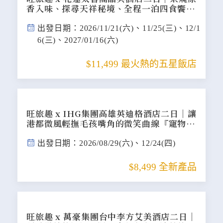
香入味、探尋天祥秘境、全程一泊四食饗
宴，讓峽谷微風寵愛毛孩的尊榮假期『寵物
旅遊』
出發日期：2026/11/21(六)、11/25(三)、12/1
6(三)、2027/01/16(六)
$11,499 最火熱的五星飯店
旺旅趣 x IHG集團高雄英迪格酒店二日｜讓
港都微風輕撫毛孩嘴角的微笑曲線『寵物旅
遊』
出發日期：2026/08/29(六)、12/24(四)
$8,499 全新產品
旺旅趣 x 萬豪集團台中李方艾美酒店二日｜