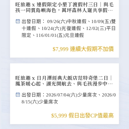
旺旅趣 x 連假限定小墾丁渡假村三日｜與毛
孩一同賞島嶼海色，萬坪森林人寵共享假期
『寵物旅遊』
出發日期： 09/26(六)中秋連假、10/09(五)雙
十連假、10/24(六)光復連假、12/02(三)平日
限定、116/01/01(五)元旦連假
$7,999 連續大假期不加價
旺旅趣 x 日月潭經典大飯店范特奇堡二日｜
鳳茶暖心起、湖光開航去、與毛孩漫步中興
的寵愛旅程『寵物旅遊』
出發日期：2026/07/04(六)少量席次、2026/0
8/15(六)少量席次
$5,999 假日出發CP值最高