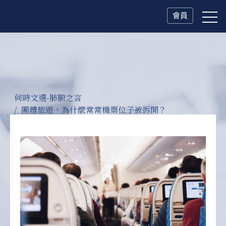
會員
何時文選-肺腑之言
團體旅遊，為什麼常常機票位子被拆開？