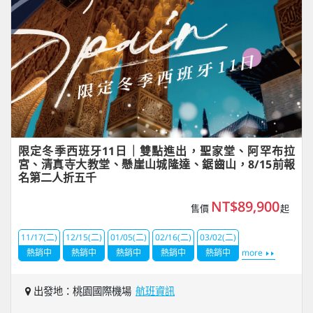
限定冬季西班牙11日｜雙點進出，聖家堂、阿罕布拉
宮、清真寺大教堂、懸崖山城隆達、鋸齒山，8/15前報
名第二人折五千
NT$89,900
售價
起
11/17(二)
12/15(二)
01/05(二)
02/16(二)
03/02(二)
熱銷中
熱銷中
熱銷中
熱銷中
熱銷中
more
出發地：桃園國際機場
航班資訊