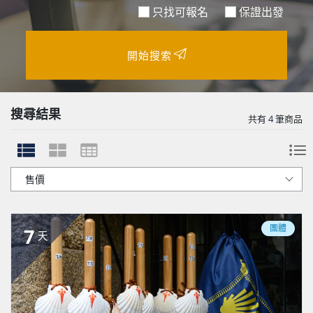
只找可報名
保證出發
開始搜索
搜尋結果
共有
4
筆商品
團體
7
天