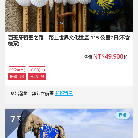
西班牙朝聖之路｜踏上世界文化遺產 115 公里7日(不含
機票)
NT$49,900
售價
起
09/20(日)
10/03(六)
保證出發
保證出發
出發地：無包含航班
航班資訊
團體
7
天