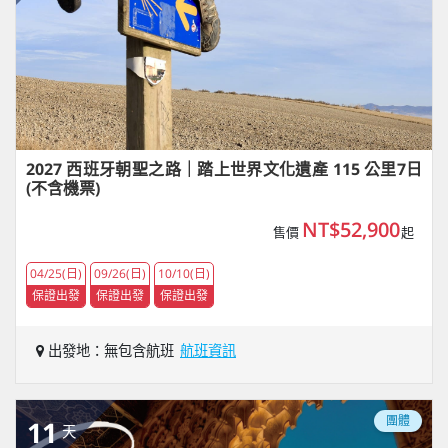
2027 西班牙朝聖之路｜踏上世界文化遺產 115 公里7日
(不含機票)
NT$52,900
售價
起
04/25(日)
09/26(日)
10/10(日)
保證出發
保證出發
保證出發
出發地：無包含航班
航班資訊
團體
11
天