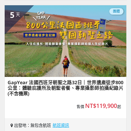
團體
5
天
GapYear 法國西班牙朝聖之路32日｜世界遺產徒步800
公里：體驗庇護所及朝聖者餐、專業攝影師拍攝紀錄片
(不含機票)
NT$119,900
售價
起
出發地：無包含航班
航班資訊