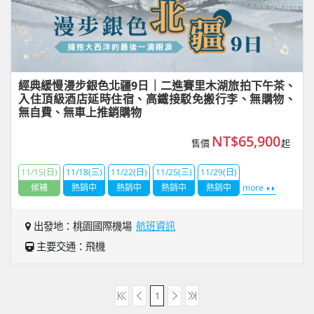
經典緩慢漫步銀色北疆9日｜二進賽里木湖旅拍下午茶、
入住頂級酒店延時住宿、高鐵接駁免搬行李、無購物、
無自費、無車上推銷購物
NT$65,900
售價
起
11/15(日)
11/18(三)
11/22(日)
11/25(三)
11/29(日)
候補
熱銷中
熱銷中
熱銷中
熱銷中
more
出發地：桃園國際機場
航班資訊
主要交通：飛機
1