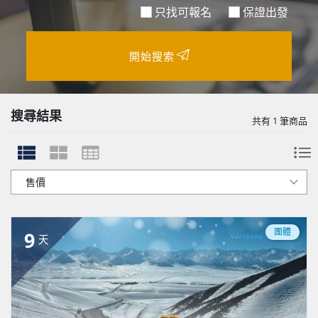
只找可報名
保證出發
開始搜索
搜尋結果
共有
1
筆商品
團體
9
天