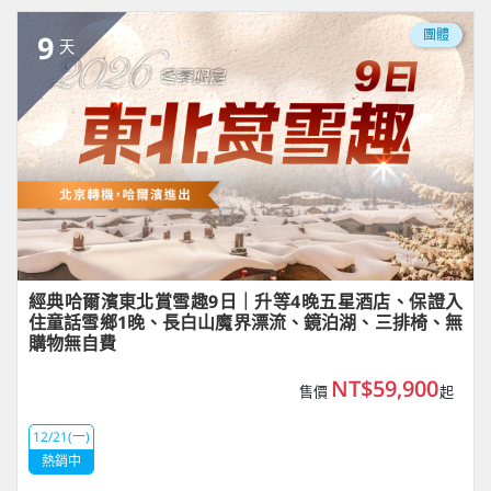
團體
9
天
經典哈爾濱東北賞雪趣9日｜升等4晚五星酒店、保證入
住童話雪鄉1晚、長白山魔界漂流、鏡泊湖、三排椅、無
購物無自費
NT$59,900
售價
起
12/21(一)
熱銷中