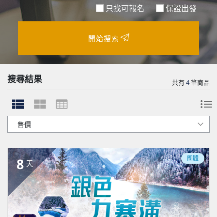
只找可報名
保證出發
開始搜索
搜尋結果
共有
4
筆商品
團體
8
天