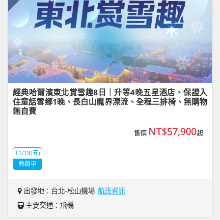
經典哈爾濱東北賞雪趣8日｜升等4晚五星酒店、保證入
住童話雪鄉1晚、長白山魔界漂流、全程三排椅、無購物
無自費
NT$57,900
售價
起
12/18(五)
熱銷中
出發地：台北-松山機場
航班資訊
主要交通：飛機