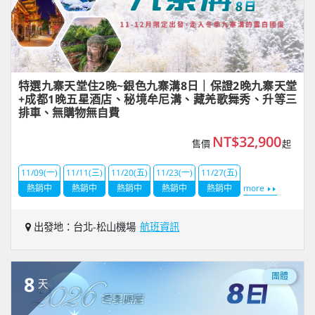
特選九寨天堂住2晚~銀色九寨溝8日｜保證2晚九寨天堂
+成都1晚五星酒店、秘境牟尼溝、藏羌歌舞秀、升等三
排車、無購物無自費
NT$32,900
售價
起
11/09(一)
11/11(三)
11/20(五)
11/23(一)
11/27(五)
熱銷中
熱銷中
熱銷中
熱銷中
熱銷中
more
出發地：台北-松山機場
航班資訊
團體
8
天