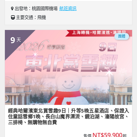
出發地：桃園國際機場
航班資訊
主要交通：飛機
團體
9
天
經典哈爾濱東北賞雪趣9日｜升等5晚五星酒店、保證入
住童話雪鄉1晚、長白山魔界漂流、鏡泊湖、瀋陽故宮、
三排椅、無購物無自費
NT$59,900
售價
起