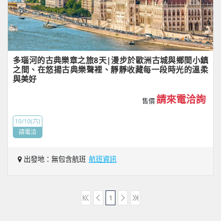
多瑙河的古典樂章之旅8天|漫步於歐洲古城與鄉間小鎮
之間、在悠揚古典樂聲裡、靜靜收藏每一段時光的溫柔
與美好
請來電洽詢
售價
10/10(六)
請電洽
出發地：無包含航班
航班資訊
1