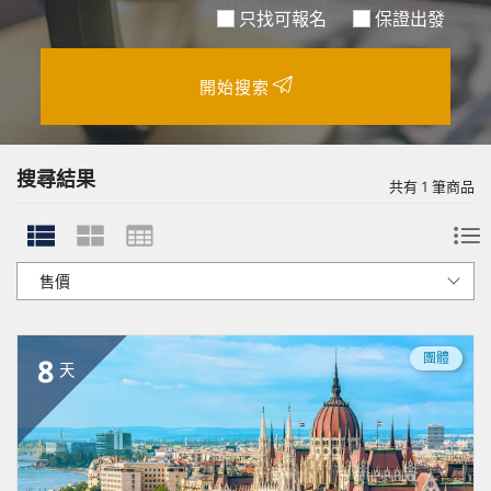
只找可報名
保證出發
開始搜索
搜尋結果
共有
1
筆商品
團體
8
天