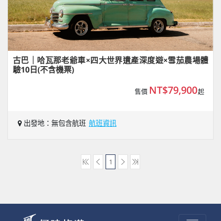
古巴｜哈瓦那老爺車×四大世界遺產深度遊×雪茄農場體
驗10日(不含機票)
NT$79,900
售價
起
出發地：無包含航班
航班資訊
1