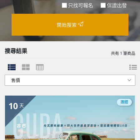
只找可報名
保證出發
開始搜索
搜尋結果
共有
1
筆商品
團體
10
天