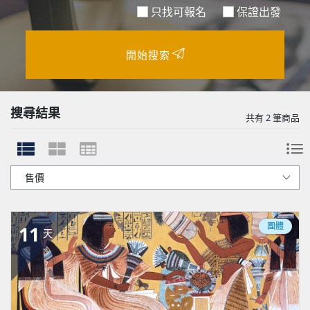
只找可報名
保證出發
開始搜索
搜尋結果
共有
2
筆商品
團體
11
天