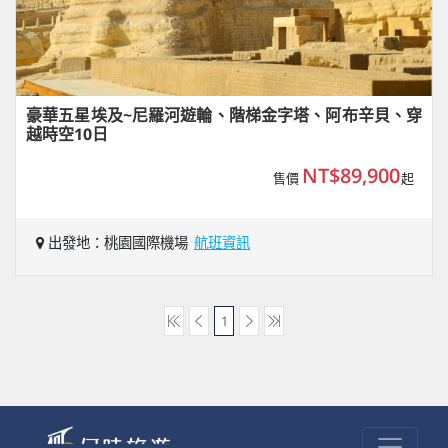
豪華五星埃及~尼羅河遊輪、階梯金字塔、阿布辛貝、穿
越時空10日
NT$89,900
售價
起
出發地：桃園國際機場
航班資訊
1