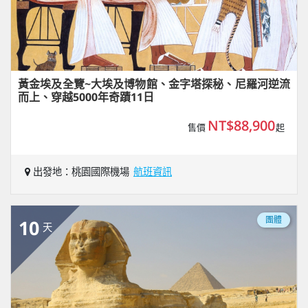
黃金埃及全覽~大埃及博物館、金字塔探秘、尼羅河逆流
而上、穿越5000年奇蹟11日
NT$88,900
售價
起
出發地：桃園國際機場
航班資訊
團體
10
天