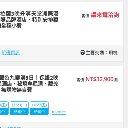
｜拉薩3晚升等天堂洲際酒
請來電洽詢
售價
國際品牌酒店、特別安排藏
贈全程小費
場
航班資訊
主要交通：飛機
銀色九寨溝8日｜保證2晚
NT$32,900
售價
起
星酒店、秘境牟尼溝、藏羌
、無購物無自費
0(五)
11/23(一)
11/27(五)
銷中
熱銷中
熱銷中
more