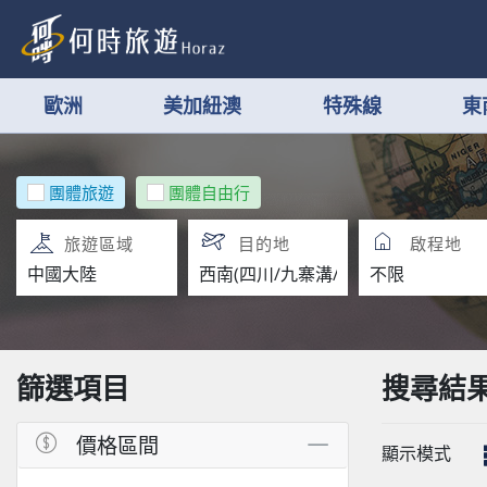
歐洲
美加紐澳
特殊線
東
團體旅遊
團體自由行
旅遊區域
目的地
啟程地
篩選項目
搜尋結
價格區間
顯示模式