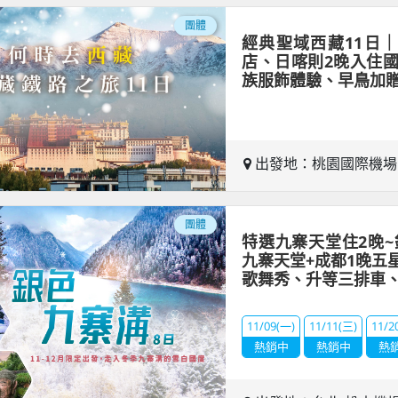
團體
經典聖域西藏11日
店、日喀則2晚入住
族服飾體驗、早鳥加
出發地：桃園國際機
團體
特選九寨天堂住2晚~
九寨天堂+成都1晚五
歌舞秀、升等三排車
11/09(一)
11/11(三)
11/2
熱銷中
熱銷中
熱