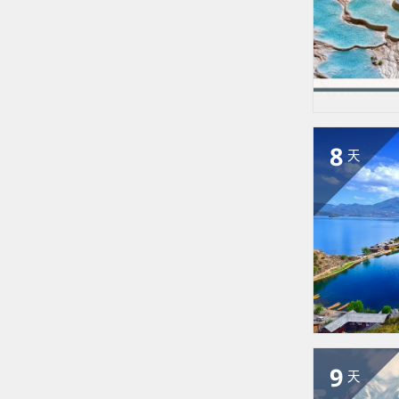
8
天
9
天