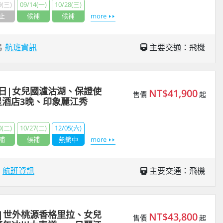
9(三)
09/14(一)
10/28(三)
止
候補
候補
more
場
航班資訊
主要交通：飛機
日|女兒國瀘沽湖、保證使
NT$41,900
售價
起
酒店3晚、印象麗江秀
0(二)
10/27(二)
12/05(六)
補
候補
熱銷中
more
場
航班資訊
主要交通：飛機
|世外桃源香格里拉、女兒
NT$43,800
售價
起