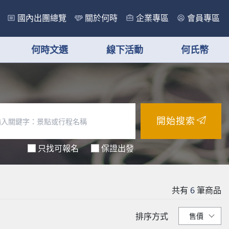
國內出團總覽
關於何時
企業專區
會員專區
何時文選
線下活動
何氏幣
開始搜索
只找可報名
保證出發
共有
6
筆商品
排序方式