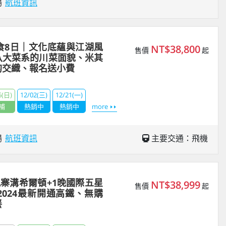
場
航班資訊
食8日｜文化底蘊與江湖風
NT$38,800
售價
起
八大菜系的川菜面貌、米其
的交織、報名送小費
5(日)
12/02(三)
12/21(一)
補
熱銷中
熱銷中
more
場
航班資訊
主要交通：飛機
九寨溝希爾頓+1晚國際五星
NT$38,999
售價
起
024最新開通高鐵、無購
餐