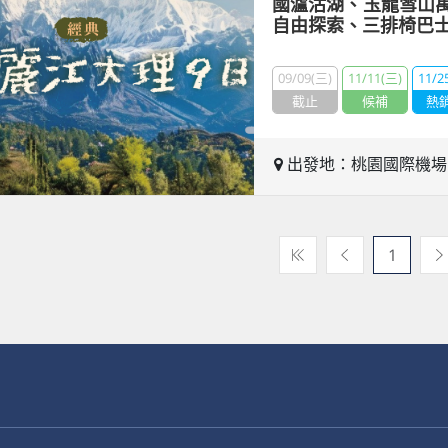
國瀘沽湖、玉龍雪山
自由探索、三排椅巴
09/09(三)
11/11(三)
11/2
截止
候補
熱
出發地：桃園國際機
1