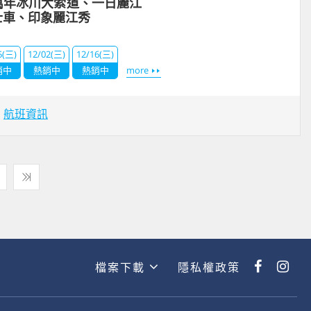
萬年冰川大索道、一日麗江
士車、印象麗江秀
5(三)
12/02(三)
12/16(三)
銷中
熱銷中
熱銷中
more
場
航班資訊
檔案下載
隱私權政策