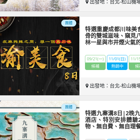
出發地：台北-松山機
團體
特選重慶成都川味美
骨的雙城滋味、窺見
林一星與市井煙火氣
09/21(一)
11/01(日)
11/1
候補
熱銷中
候
出發地：台北-松山機
團體
特選九寨溝8日|2晚
酒店、特別安排體驗2
物、無自費、無自理