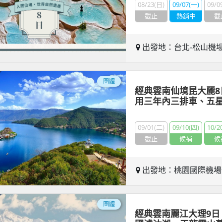
08/23(日)
09/07(一)
09/0
截止
熱銷中
截
出發地：台北-松山機
團體
經典雲南仙境昆大麗8
用三年內三排車、五星
09/01(二)
09/10(四)
10/2
截止
候補
候
出發地：桃園國際機
團體
經典雲南麗江大理9日