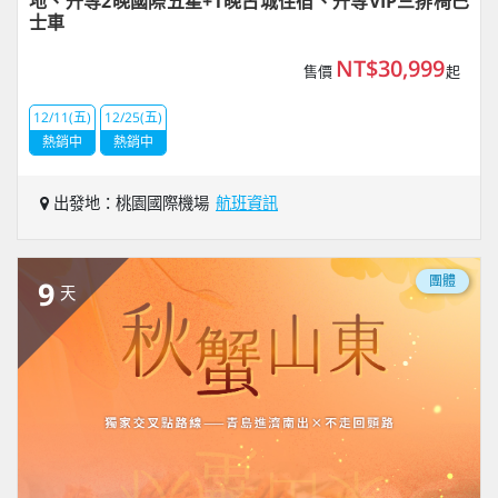
地、升等2晚國際五星+1晚古城住宿、升等VIP三排椅巴
士車
NT$30,999
售價
起
12/11(五)
12/25(五)
熱銷中
熱銷中
出發地：桃園國際機場
航班資訊
團體
9
天