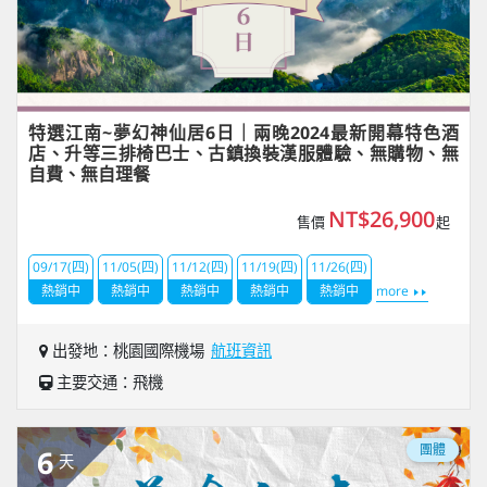
特選江南~夢幻神仙居6日｜兩晚2024最新開幕特色酒
店、升等三排椅巴士、古鎮換裝漢服體驗、無購物、無
自費、無自理餐
NT$26,900
售價
起
09/17(四)
11/05(四)
11/12(四)
11/19(四)
11/26(四)
熱銷中
熱銷中
熱銷中
熱銷中
熱銷中
more
出發地：桃園國際機場
航班資訊
主要交通：飛機
團體
6
天