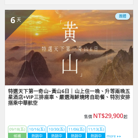
團體
6
天
特選天下第一奇山~黃山6日｜山上住一晚、升等兩晚五
星酒店+VIP三排座車、嚴選海鮮燒烤自助餐、特別安排
搭乘中華航空
NT$29,900
售價
起
09/18(五)
10/16(五)
10/30(五)
11/06(五)
11/13(五)
候補
熱銷中
熱銷中
熱銷中
熱銷中
more