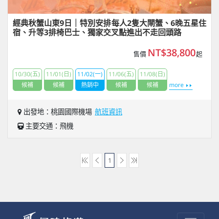
經典秋蟹山東9日｜特別安排每人2隻大閘蟹、6晚五星住
宿、升等3排椅巴士、獨家交叉點進出不走回頭路
NT$38,800
售價
起
10/30(五)
11/01(日)
11/02(一)
11/06(五)
11/08(日)
候補
候補
熱銷中
候補
候補
more
出發地：桃園國際機場
航班資訊
主要交通：飛機
1