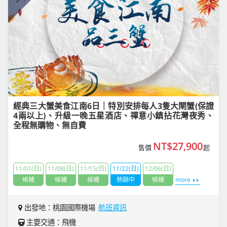
經典三大蟹美食江南6日｜特別安排每人3隻大閘蟹(保證
4兩以上)、升級一晚五星酒店、禪意小鎮拈花灣夜秀、
全程無購物、無自費
NT$27,900
售價
起
11/01(日)
11/08(日)
11/15(日)
11/22(日)
12/06(日)
候補
候補
候補
熱銷中
候補
more
出發地：桃園國際機場
航班資訊
主要交通：飛機