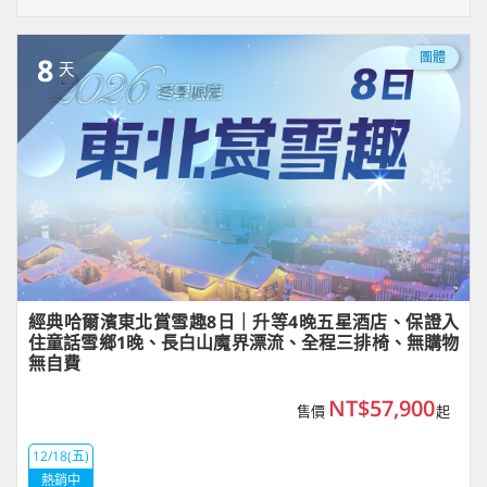
團體
8
天
經典哈爾濱東北賞雪趣8日｜升等4晚五星酒店、保證入
住童話雪鄉1晚、長白山魔界漂流、全程三排椅、無購物
無自費
NT$57,900
售價
起
12/18(五)
熱銷中