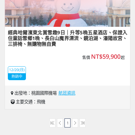
經典哈爾濱東北賞雪趣9日｜升等5晚五星酒店、保證入
住童話雪鄉1晚、長白山魔界漂流、鏡泊湖、瀋陽故宮、
三排椅、無購物無自費
NT$59,900
售價
起
12/20(日)
熱銷中
出發地：桃園國際機場
航班資訊
主要交通：飛機
1