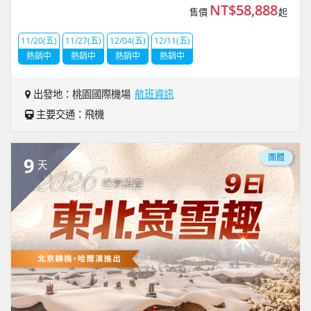
NT$58,888
售價
起
11/20(五)
11/27(五)
12/04(五)
12/11(五)
熱銷中
熱銷中
熱銷中
熱銷中
出發地：桃園國際機場
航班資訊
主要交通：飛機
團體
9
天