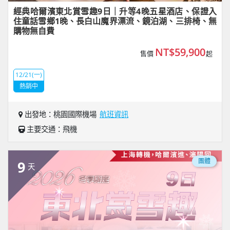
經典哈爾濱東北賞雪趣9日｜升等4晚五星酒店、保證入
住童話雪鄉1晚、長白山魔界漂流、鏡泊湖、三排椅、無
購物無自費
NT$59,900
售價
起
12/21(一)
熱銷中
出發地：桃園國際機場
航班資訊
主要交通：飛機
團體
9
天