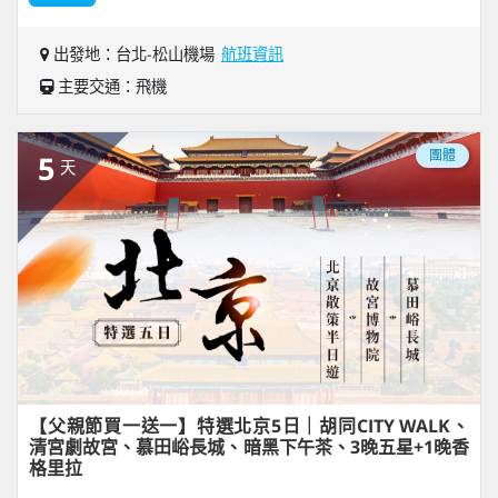
出發地：台北-松山機場
航班資訊
主要交通：飛機
團體
5
天
【父親節買一送一】特選北京5日｜胡同CITY WALK、
清宮劇故宮、慕田峪長城、暗黑下午茶、3晚五星+1晚香
格里拉