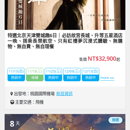
特選北京天津雙城趣6日｜必訪故宮長城、升等五星酒店
一晚、搭乘長榮航空、只有紅樓夢沉浸式體驗、無購
物、無自費、無自理餐
NT$32,900
售價
起
11/15(日)
11/18(三)
11/25(三)
12/09(三)
12/13(日)
熱銷中
候補
熱銷中
熱銷中
熱銷中
more
出發地：桃園國際機場
航班資訊
主要交通：飛機
團體
8
天