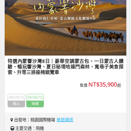
特選內蒙響沙灣8日｜豪華空調蒙古包、一日蒙古人體
驗、暢玩響沙灣、夏日秘境哈達門森林、寬巷子美食探
索、升等三排座椅遊覽車
NT$35,900
售價
起
08/29(六)
09/26(六)
截止
候補
出發地：桃園國際機場
航班資訊
主要交通：飛機