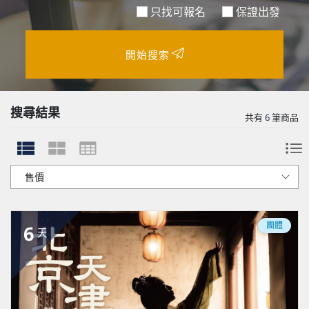
只找可報名
保證出發
開始搜索
搜尋結果
共有
6
筆商品
團體
6
天