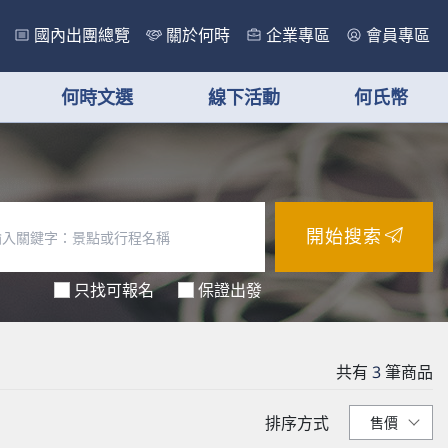
國內出團總覽
關於何時
企業專區
會員專區
何時文選
線下活動
何氏幣
開始搜索
只找可報名
保證出發
共有
3
筆商品
排序方式