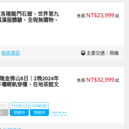
｜洛陽龍門石窟、世界第九
NT$23,999
售價
起
城漢服體驗、全程無購物、
場
航班資訊
主要交通：飛機
金佛山8日｜2晚2024年
NT$32,999
售價
起
子壩輕軌穿樓、在地茶館文
7(日)
11/25(三)
12/06(日)
止
熱銷中
熱銷中
more