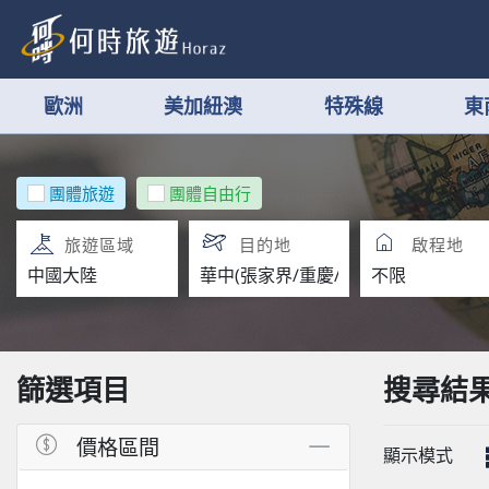
歐洲
美加紐澳
特殊線
東
團體旅遊
團體自由行
旅遊區域
目的地
啟程地
篩選項目
搜尋結
價格區間
顯示模式