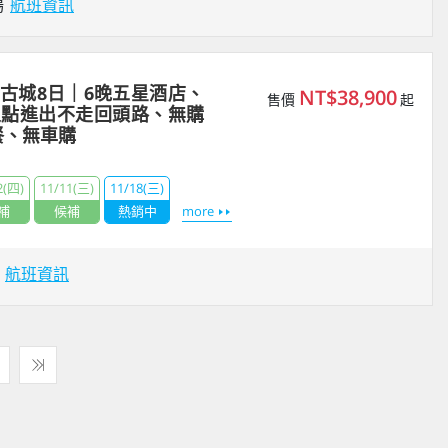
場
航班資訊
古城8日｜6晚五星酒店、
NT$38,900
售價
起
叉點進出不走回頭路、無購
餐、無車購
2(四)
11/11(三)
11/18(三)
補
候補
熱銷中
more
場
航班資訊