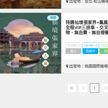
出發地：台北-松山機
團體
特選仙境張家界+鳳凰
全程VIP三排車、交
物、無自費、無自理
09/09(三)
10/19(一)
10/2
截止
熱銷中
候
出發地：桃園國際機
1