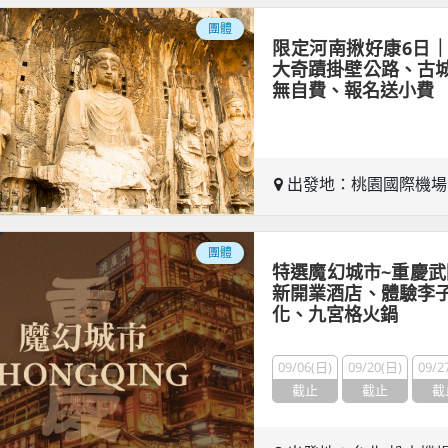
團體
限定河南揪好康6日
大奇蹟掛壁公路、古
無自費、報名送小費
出發地：桃園國際機
團體
特選魔幻城市~重慶武隆
新開業酒店、體驗李
化、九宮格火鍋
09/06(日)
09/20(日)
09/2
截止
截止
截