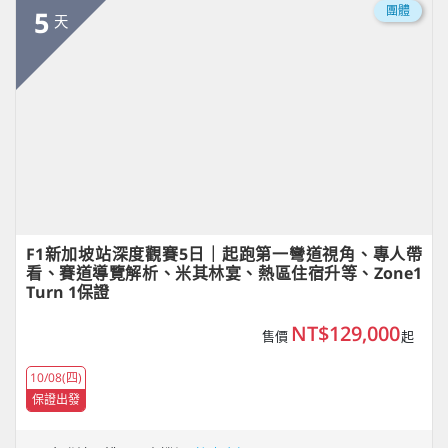
團體
5
天
F1新加坡站深度觀賽5日｜起跑第一彎道視角、專人帶
看、賽道導覽解析、米其林宴、熱區住宿升等、Zone1
Turn 1保證
NT$129,000
售價
起
10/08(四)
保證出發