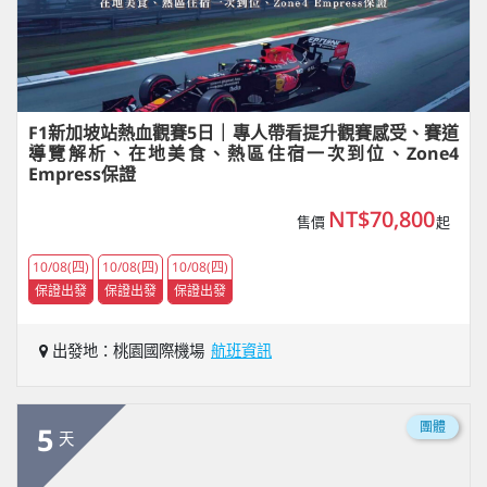
F1新加坡站熱血觀賽5日｜專人帶看提升觀賽感受、賽道
導覽解析、在地美食、熱區住宿一次到位、Zone4
Empress保證
NT$70,800
售價
起
10/08(四)
10/08(四)
10/08(四)
保證出發
保證出發
保證出發
出發地：桃園國際機場
航班資訊
團體
5
天