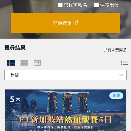
只找可報名
保證出發
開始搜索
搜尋結果
共有
4
筆商品
團體
5
天