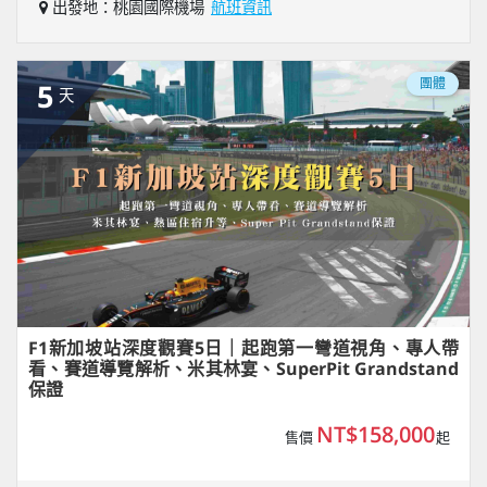
出發地：桃園國際機場
航班資訊
團體
5
天
F1新加坡站深度觀賽5日｜起跑第一彎道視角、專人帶
看、賽道導覽解析、米其林宴、SuperPit Grandstand
保證
NT$158,000
售價
起