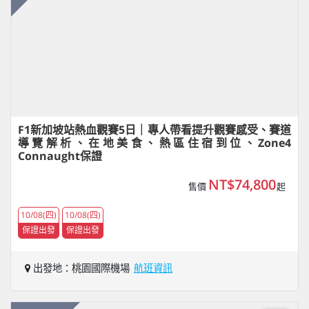
F1新加坡站熱血觀賽5日｜專人帶看提升觀賽感受、賽道
導覽解析、在地美食、熱區住宿到位、Zone4
Connaught保證
NT$74,800
售價
起
10/08(四)
10/08(四)
保證出發
保證出發
出發地：桃園國際機場
航班資訊