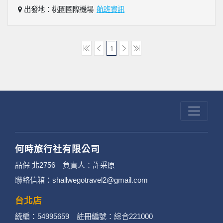
出發地：桃園國際機場
航班資訊
1
何時旅行社有限公司
品保 北2756 負責人：許采原
聯絡信箱：shallwegotravel2@gmail.com
台北店
統編：54995659 註冊編號：綜合221000