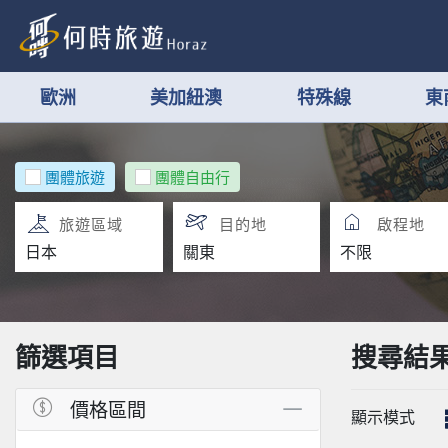
歐洲
美加紐澳
特殊線
東
團體旅遊
團體自由行
旅遊區域
目的地
啟程地
篩選項目
搜尋結
價格區間
顯示模式