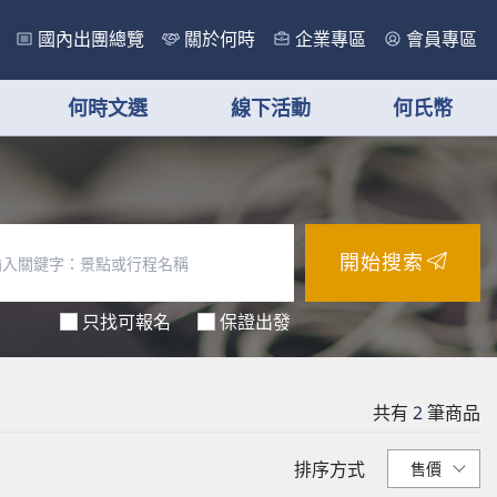
國內出團總覽
關於何時
企業專區
會員專區
何時文選
線下活動
何氏幣
開始搜索
只找可報名
保證出發
共有
2
筆商品
排序方式