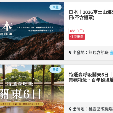
團體
日本｜2026富士山海
日(不含機票)
08/19(三)
保證出發
出發地：無包含航班
團體
特選森呼吸關東6日
景觀特急．百年秘境
出發地：桃園國際機