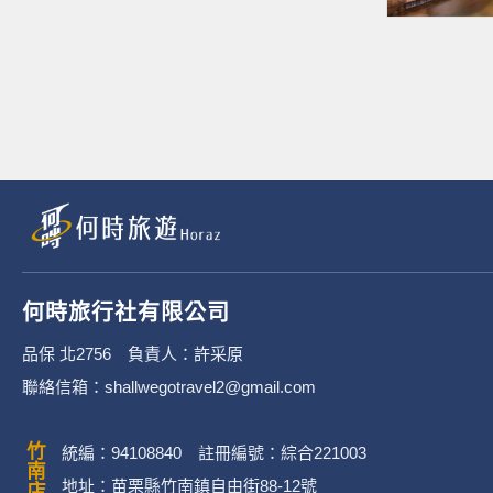
何時旅行社有限公司
品保 北2756 負責人：許采原
聯絡信箱：shallwegotravel2@gmail.com
竹南店
統編：94108840 註冊編號：綜合221003
地址：苗栗縣竹南鎮自由街88-12號