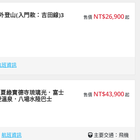
外登山(入門款：吉田線)3
NT$26,900
售價
起
航班資訊
｜夏綠寶德寺琉璃光．富士
NT$43,900
售價
起
雙溫泉．八場水陸巴士
場
航班資訊
主要交通：飛機