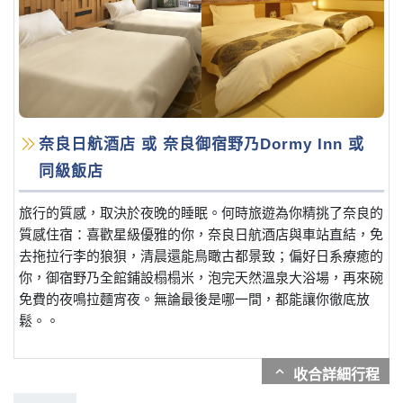
奈良日航酒店 或 奈良御宿野乃Dormy Inn 或
同級飯店
旅行的質感，取決於夜晚的睡眠。何時旅遊為你精挑了奈良的
質感住宿：喜歡星級優雅的你，奈良日航酒店與車站直結，免
去拖拉行李的狼狽，清晨還能鳥瞰古都景致；偏好日系療癒的
你，御宿野乃全館鋪設榻榻米，泡完天然溫泉大浴場，再來碗
免費的夜鳴拉麵宵夜。無論最後是哪一間，都能讓你徹底放
鬆。。
expand_more