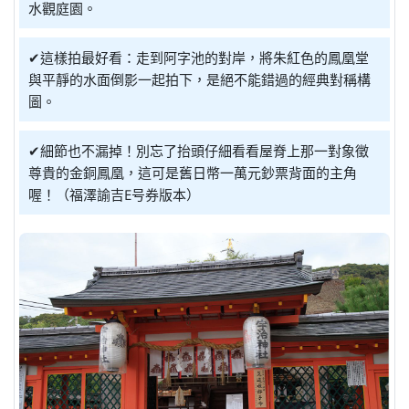
水觀庭園。
✔這樣拍最好看：走到阿字池的對岸，將朱紅色的鳳凰堂
與平靜的水面倒影一起拍下，是絕不能錯過的經典對稱構
圖。
✔細節也不漏掉！別忘了抬頭仔細看看屋脊上那一對象徵
尊貴的金銅鳳凰，這可是舊日幣一萬元鈔票背面的主角
喔！（福澤諭吉E号券版本）