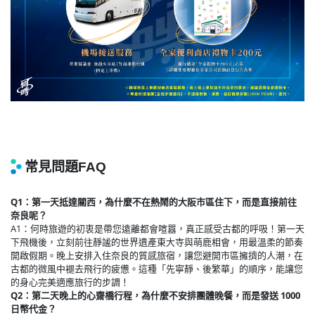
Q1：第一天抵達關西，為什麼不在熱鬧的大阪市區住下，而是直接前往
奈良呢？
A1：何時旅遊的初衷是帶您遠離都會喧囂，真正感受古都的呼吸！第一天
下飛機後，立刻前往靜謐的世界遺產東大寺與萌鹿相會，用最溫柔的節奏
開啟假期。晚上安排入住奈良的質感旅宿，讓您避開市區擁擠的人潮，在
古都的微風中褪去飛行的疲憊。這種「先寧靜、後繁華」的順序，能讓您
的身心完美適應旅行的步調！
Q2：第二天晚上的心齋橋行程，為什麼不安排團體晚餐，而是發送 1000
日幣代金？