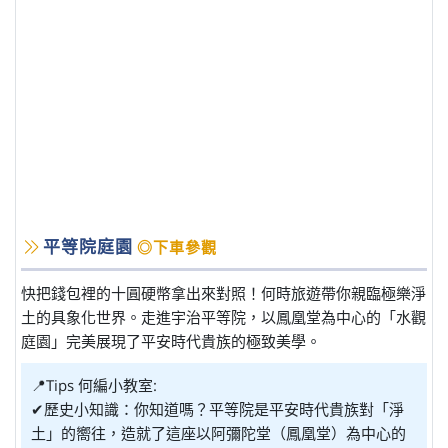
平等院庭園
◎下車參觀
快把錢包裡的十圓硬幣拿出來對照！何時旅遊帶你親臨極樂淨
土的具象化世界。走進宇治平等院，以鳳凰堂為中心的「水觀
庭園」完美展現了平安時代貴族的極致美學。
📍Tips 何編小教室:
✔歷史小知識：你知道嗎？平等院是平安時代貴族對「淨
土」的嚮往，造就了這座以阿彌陀堂（鳳凰堂）為中心的