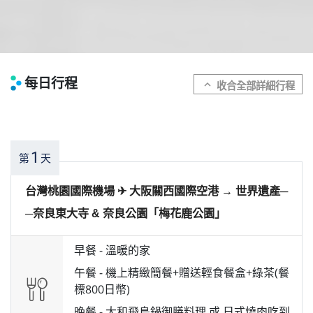
每日行程
expand_more
1
第
天
台灣桃園國際機場 ✈︎ 大阪關西國際空港 → 世界遺產─
─奈良東大寺 & 奈良公園「梅花鹿公園」
早餐 -
溫暖的家
午餐 -
機上精緻簡餐+贈送輕食餐盒+綠茶(餐
標800日幣)
晚餐 -
大和飛鳥鍋御膳料理 或 日式燒肉吃到