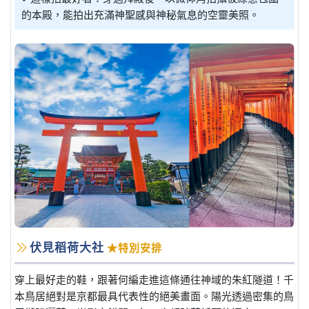
的本殿，能拍出充滿神聖感與神秘氣息的空靈美照。
伏見稻荷大社
★特別安排
穿上最好走的鞋，跟著何編走進這條通往神域的朱紅隧道！千
本鳥居絕對是京都最具代表性的絕美畫面。陽光透過密集的鳥