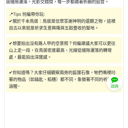
居縫隙灑落，光影交錯間，每一步都踏著祈願的迴音。
📍Tips 何編帶你玩:
✔關於千本鳥居：鳥居是信眾答謝神明的還願之物，這裡
自古以來就是祈求生意興隆與五穀豐收的聖地。
✔想要拍出沒有路人甲的空景照？何編建議大家可以更往
山上走一段，在鳥居密度最高、光線從縫隙灑落的轉彎
處，最能拍出深邃感。
✔你知道嗎？大家仔細觀察兩旁的狐狸石像，牠們嘴裡叼
著的物品（如鑰匙、稻穗）都不同，象徵著不同的祈願意
涵喔~
諮詢