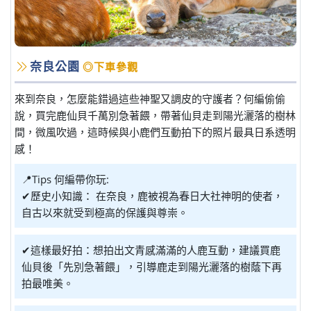
奈良公園
◎下車參觀
來到奈良，怎麼能錯過這些神聖又調皮的守護者？何編偷偷
說，買完鹿仙貝千萬別急著餵，帶著仙貝走到陽光灑落的樹林
間，微風吹過，這時候與小鹿們互動拍下的照片最具日系透明
感！
📍Tips 何編帶你玩:
✔歷史小知識： 在奈良，鹿被視為春日大社神明的使者，
自古以來就受到極高的保護與尊崇。
✔這樣最好拍：想拍出文青感滿滿的人鹿互動，建議買鹿
仙貝後「先別急著餵」，引導鹿走到陽光灑落的樹蔭下再
拍最唯美。