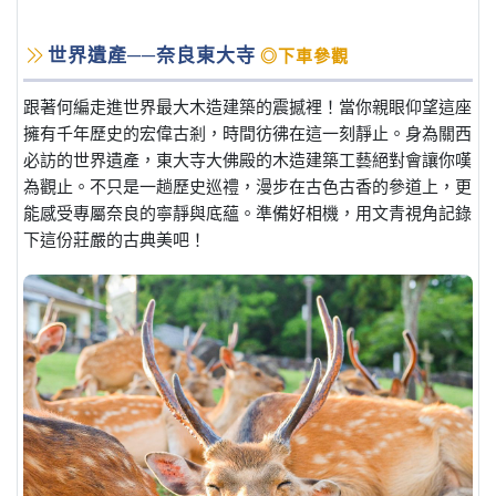
世界遺產──奈良東大寺
◎下車參觀
跟著何編走進世界最大木造建築的震撼裡！當你親眼仰望這座
擁有千年歷史的宏偉古剎，時間彷彿在這一刻靜止。身為關西
必訪的世界遺產，東大寺大佛殿的木造建築工藝絕對會讓你嘆
為觀止。不只是一趟歷史巡禮，漫步在古色古香的參道上，更
能感受專屬奈良的寧靜與底蘊。準備好相機，用文青視角記錄
下這份莊嚴的古典美吧！