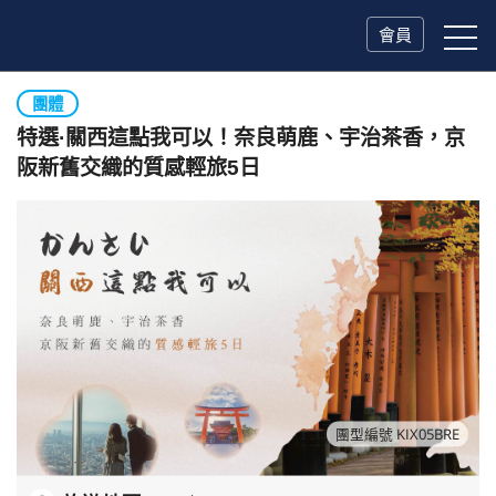
會員
團體
特選·關西這點我可以！奈良萌鹿、宇治茶香，京
阪新舊交織的質感輕旅5日
團型編號 KIX05BRE