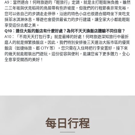
A9：當然適合！何時旅遊的「輕旅行」定調，就是主打輕鬆無負擔。雖然
二三年坂與伏見稻荷的鳥居帶有些許坡度，但我們的行程節奏非常充裕，
您可以依自己的步調走走停停，沿途的特色小店也很適合隨時坐下來吃支
抹茶冰淇淋休息。導遊也會提供最省力的步行建議，讓全家大小都能輕鬆
享受這份古都之美。
Q10：連住大阪的飯店有什麼好處？為何不天天換飯店體驗不同住宿？
A10：「不用天天打包行李」就是最棒的好處！何時旅遊深知旅行中最折
磨人的就是頻繁換飯店。因此，我們特別安排後三天連泊大阪市區的優質
飯店（如捷絲旅、都 CITY 等）。您只需在入住時把行李安置好，接下來
的幾天就能輕裝出門遊玩。這份從容與便利，能讓您省下更多體力，全心
全意享受關西的美好！
每日行程