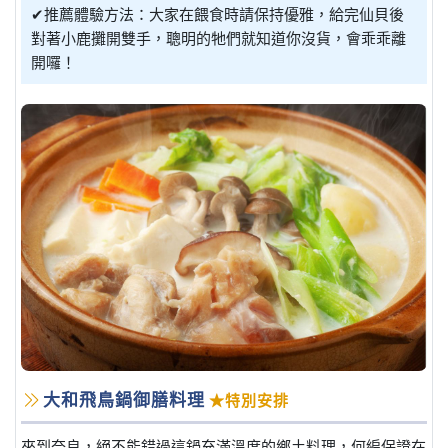
✔推薦體驗方法：大家在餵食時請保持優雅，給完仙貝後
對著小鹿攤開雙手，聰明的牠們就知道你沒貨，會乖乖離
開囉！
大和飛鳥鍋御膳料理
★特別安排
來到奈良，絕不能錯過這鍋充滿溫度的鄉土料理，何編保證在