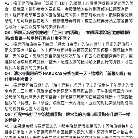
A2：這正是何時旅遊「質感半自助」的精髓！心齋橋與道頓堀是關西的美
食一級戰區，從熱騰騰的章魚燒、金黃酥脆的串炸到濃郁的拉麵應有盡
有。我們不希望用固定的團餐綁住您的胃，而是發放代金，把選擇權交還
給您！您可以像個在地人一樣鑽進巷弄尋寶，或是跟旅伴分頭品嚐各自的
心頭好，享受沒有束縛的美食探險。
Q3：第四天為何特別安排「全日自由活動」，並讓環球影城用加購制的
呢?這樣跟一般團體行程有什麼不同？
A3：這是何時旅遊為了給您「最大自由度」的貼心設計！真正的輕旅行，
是必須要有「留白」的！何時旅遊特別在第四天按下暫停鍵，讓您擁有整
整一天的空白。您能睡到自然醒悠閒吃早餐，再去心齋橋補齊伴手禮；或
選擇加購環球影城狂歡一整天。這種跟團的便利加上自由行的彈性，才是
現代人最需要的完美假期。
Q4：清水寺與阿倍野 HARUKAS 安排在同一天，這樣的「新舊交織」有
什麼特別考量？
A4：這是我們特意設計的「時空穿越」巧思！早上先漫步在千年歷史的清
水寺與二三年坂，感受京都木造建築的溫潤與古韻；下午則帶您直奔 300
公尺高的現代摩天大樓阿倍野，俯瞰整座城市的百萬都會絕景。將關西最
極致的「傳統」與「摩登」濃縮在一天內體驗，強烈的對比美感絕對會讓
您的視覺與心靈大呼過癮！
Q5：行程中安排了宇治這個景點，跟常見的京都市區景點有什麼不一樣
的體驗？
A5：如果說京都市區是華麗的，那宇治就是清幽脫俗的！何時旅遊特別安
排走訪宇治，為的是讓您避開市區擁擠的觀光人潮。這裡有著日本最古老
的宇治上神社，街道上更是隨處飄散著溫雅的抹茶香氣。漫步在平等院的