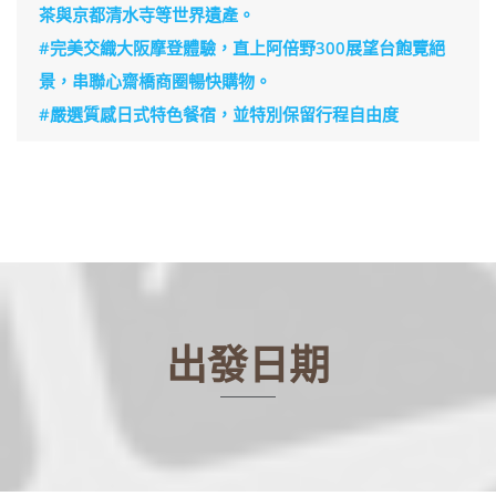
茶與京都清水寺等世界遺產。
#完美交織大阪摩登體驗，直上阿倍野300展望台飽覽絕
景，串聯心齋橋商圈暢快購物。
#嚴選質感日式特色餐宿，並特別保留行程自由度
出發日期