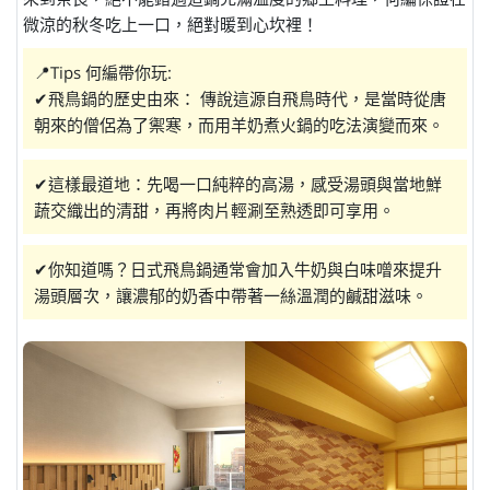
微涼的秋冬吃上一口，絕對暖到心坎裡！
📍Tips 何編帶你玩:
✔飛鳥鍋的歷史由來： 傳說這源自飛鳥時代，是當時從唐
朝來的僧侶為了禦寒，而用羊奶煮火鍋的吃法演變而來。
✔這樣最道地：先喝一口純粹的高湯，感受湯頭與當地鮮
蔬交織出的清甜，再將肉片輕涮至熟透即可享用。
✔你知道嗎？日式飛鳥鍋通常會加入牛奶與白味噌來提升
湯頭層次，讓濃郁的奶香中帶著一絲溫潤的鹹甜滋味。