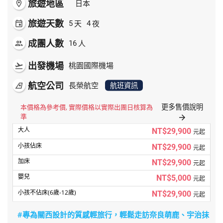
旅遊地區
room
日本
旅遊天數
天
夜
event
5
4
成團人數
人
people
16
出發機場
flight_takeoff
桃園國際機場
航空公司
airlines
長榮航空
航班資訊
更多售價說明
本價格為參考價, 實際價格以實際出團日核算為
準
arrow_forward
NT$29,900
元起
NT$29,900
元起
NT$29,900
元起
NT$5,000
元起
NT$29,900
元起
#專為關西設計的質感輕旅行，輕鬆走訪奈良萌鹿、宇治抹