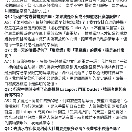
水觀庭園旁，您可以真正放慢腳步，享受不被打擾的歲月靜好，這才是品
味關西最高級的旅遊方式。
Q6：行程中有幾餐需要自理，如果我是路痴或不知道吃什麼怎麼辦？
A6：千萬別擔心，這點何時旅遊早就替您想好了！我們安排自理的時機，
都是在美食最密集的商圈（如心齋橋或 Outlet 內）。不僅選擇豐富，我
們專業的導遊也會在車上提前為您「畫重點」，推薦當地人才知道的隱藏
版美食與排隊名店。您只需帶著放鬆的心情，跟著導遊的私房清單走，保
證每一餐都能吃出滿滿的幸福感！
Q7：第一天的晚餐提供了「飛鳥鍋」與「湯豆腐」的選項，這是為什麼
呢？
A7：何時旅遊堅信，味蕾也是體驗當地文化的重要一環！我們捨棄了千篇
一律的飯店自助餐，精心挑選大和飛鳥鍋與京都湯豆腐等在地特色料理。
飛鳥鍋有著奈良限定的醇厚奶香，湯豆腐則蘊含了京都極致的純粹與禪
意。我們希望您吃下的不只是飽足感，更是關西百年的歷史底蘊，讓每一
口都成為旅途中最鮮明的記憶。
Q8：行程中同時安排了心齋橋與 LaLaport 門真 Outlet，這兩者逛起來
有何不同？
A8：為了滿足不同屬性的購物慾，何時旅遊為您準備了雙重血拼聖地！心
齋橋主打「流行與生活」，是入手最新日系美妝、人氣藥妝與街頭服飾的
首選；而 LaLaport 門真 Outlet 則是「品牌與折扣」的天堂，空間寬敞，
適合尋找精品包款、運動大牌與生活家電。兩者截然不同的屬性，確保您
的購物清單能一次完美清空！
Q9：去清水寺和伏見稻荷大社需要走很多路嗎？長輩或小孩適合嗎？