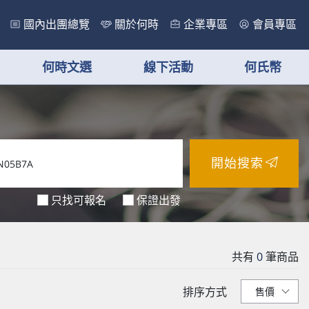
國內出團總覽
關於何時
企業專區
會員專區
何時文選
線下活動
何氏幣
開始搜索
只找可報名
保證出發
共有
0
筆商品
排序方式