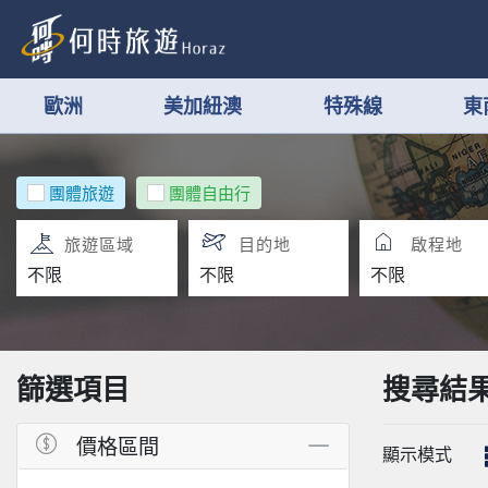
歐洲
美加紐澳
特殊線
東
團體旅遊
團體自由行
旅遊區域
目的地
啟程地
篩選項目
搜尋結
價格區間
顯示模式