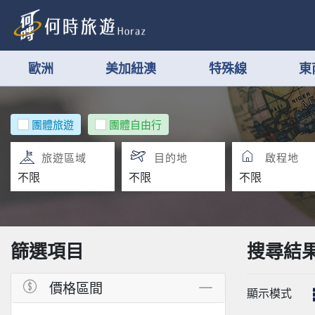
歐洲
美加紐澳
特殊線
東
團體旅遊
團體自由行
旅遊區域
目的地
啟程地
篩選項目
搜尋結
價格區間
顯示模式