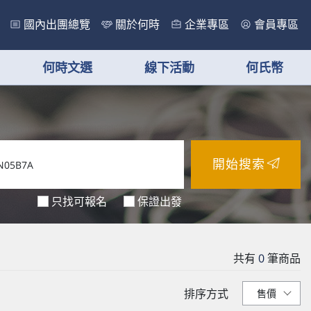
國內出團總覽
關於何時
企業專區
會員專區
何時文選
線下活動
何氏幣
開始搜索
只找可報名
保證出發
共有
0
筆商品
排序方式