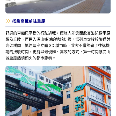
搭乘高鐵前往重慶
舒適的車廂與平穩的行駛過程，讓旅人能悠閒欣賞沿途從平原
轉為丘陵、再進入深山峻嶺的地貌切換。當列車穿梭於隧道與
高架橋間，抵達這座立體 8D 城市時，乘客不僅節省了往返機
場的接駁時間，更能以最優雅、高效的方式，第一時間感受山
城重慶熱情如火的都市節奏。