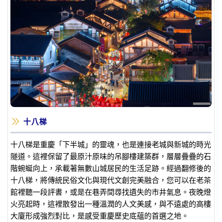
十八梯
十八梯是重慶「下半城」的靈魂，也是連接老城與新城的時光
隧道。這裡保留了最原汁原味的吊腳樓建築群，層層疊疊的石
階蜿蜒向上，承載著無數山城居民的生活足跡。經過翻修後的
十八梯，將傳統民俗文化與現代文創完美融合，您可以在老茶
館裡聽一段評書，或是在巷弄間尋找遺失的市井氣息。夜晚燈
火亮起時，這裡散發出一種溫潤的人文美感，與不遠處的高樓
大廈形成強烈對比，是感受重慶歷史底蘊的首選之地。