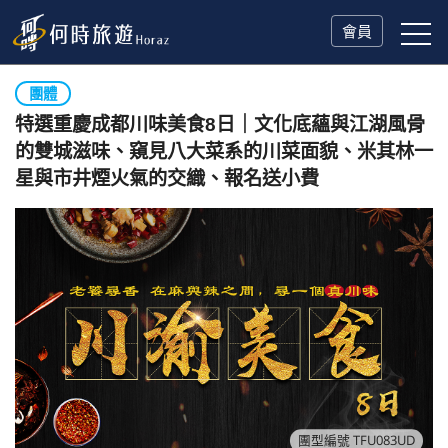
會員
團體
特選重慶成都川味美食8日｜文化底蘊與江湖風骨
的雙城滋味、窺見八大菜系的川菜面貌、米其林一
星與市井煙火氣的交織、報名送小費
團型編號 TFU083UD