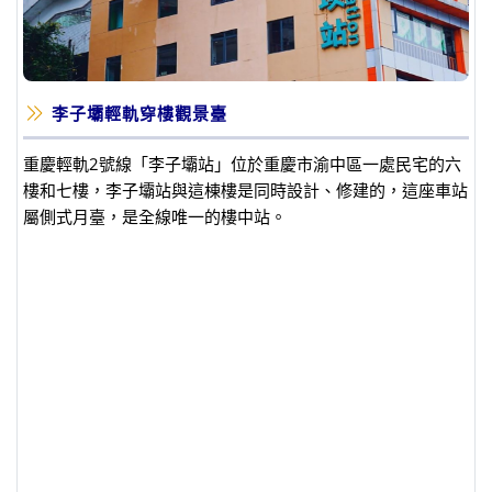
李子壩輕軌穿樓觀景臺
重慶輕軌2號線「李子壩站」位於重慶市渝中區一處民宅的六
樓和七樓，李子壩站與這棟樓是同時設計、修建的，這座車站
屬側式月臺，是全線唯一的樓中站。