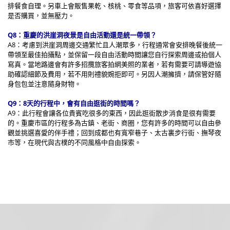
排餐食自理。另車上會販售果乾、核桃、零食等品項，旅客可依喜好選擇
是否購買，並無壓力。
Q8：重慶的洪崖洞夜景是自由活動還是統一帶領？
A8：考慮到洪崖洞周邊交通繁忙且人潮眾多，行程通常會安排晚餐後統一
帶領至最佳拍攝點，並保留一段自由活動時間讓您自行探索周邊或拍個人
寫真。當地路邊會有許多招攬旅客拍網美照的業者，若有需要可請導遊協
助確認細節及費用，若不用則禮貌婉拒即可。另因人潮擁擠，請保管好隨
身包包並注意隨身財物。
Q9：8天的行程中，會有自由逛街的時間嗎？
A9：此行程會讓各位貴賓吃很多的東西，因此逛街散步消食是很有需要
的。重慶市區的行程多為古鎮、老街、商圈，您有許多的時間可以自由參
觀並挑選喜愛的伴手禮；回到成都也有寬窄巷子、太古裏步行街、撫琴夜
市等，在現代與古樸的不同風格中自由探索。