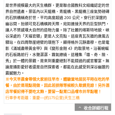
是世界規模最大的天生橋群，更是聯合國教科文組織認定的世
界自然遺產。景區內以天龍橋、青龍橋、黑龍橋三座氣勢磅礡
的石拱橋稱奇於世，平均高度超過 200 公尺。穿行於深邃的
幽谷間，抬頭可見石橋橫跨天際，宛如連接天界的巨型拱門，
讓人不禁感嘆大自然的造物力量。除了壯麗的喀斯特地貌，峽
谷深處的「天福官驛」更是人文亮點，這座青瓦灰牆的唐風古
驛站，在四周懸崖絕壁的環抱下，顯得格外沉靜肅穆，也是電
影《滿城盡帶黃金甲》與《變形金剛 4》的取景地。沿著蜿蜒
的石板路前行，水聲潺潺、霧氣繚繞，這種集「雄、奇、險、
秀」於一體的景觀，是來到重慶絕對不能錯過的感官饗宴。無
論是攝影愛好者還是自然探索者，都能在此感受到深谷幽邃的
震撼魅力。
※今天早晨會帶領大家前往早市，體驗當地居民平時在吃的早
餐，由於是現點現做，因此若排隊等候較久敬請見諒！另外酒
店早餐記得不要吃太飽，要留一點胃口品嚐市井早點喔！
行車參考距離：重慶—(約175公里)天生三橋
expand_more