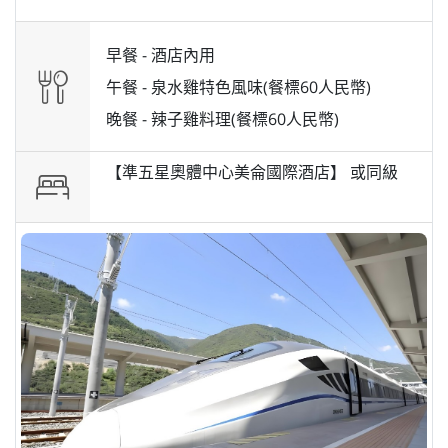
早餐 -
酒店內用
午餐 -
泉水雞特色風味(餐標60人民幣)
晚餐 -
辣子雞料理(餐標60人民幣)
【準五星奧體中心美侖國際酒店】 或
同級