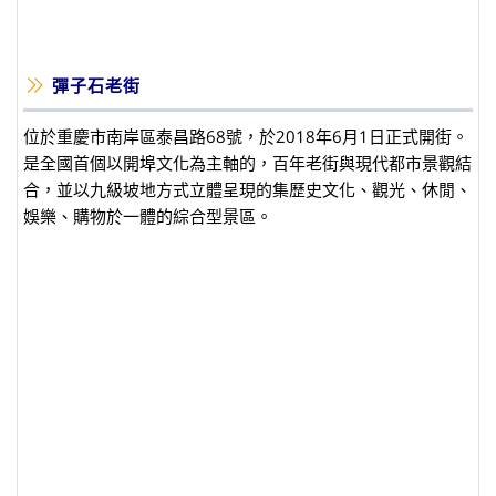
彈子石老街
位於重慶市南岸區泰昌路68號，於2018年6月1日正式開街。
是全國首個以開埠文化為主軸的，百年老街與現代都市景觀結
合，並以九級坡地方式立體呈現的集歷史文化、觀光、休閒、
娛樂、購物於一體的綜合型景區。