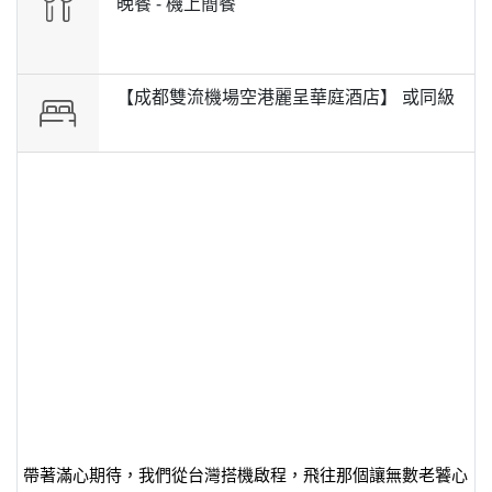
晚餐 -
機上簡餐
【成都雙流機場空港麗呈華庭酒店】 或
同級
帶著滿心期待，我們從台灣搭機啟程，飛往那個讓無數老饕心