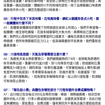
成都搭至重慶，節省拉車時間，並安排三排椅巴士車提升旅途舒適度；再
從重慶一路玩回成都，體驗四川不同地域的菜色，除了品嚐餐廳口味更網
羅各地市井小吃，讓您完整感受川味美食。
Q5：行程中包含了米其林餐、在地風味餐、網紅火鍋還有各式小吃，跟
一般團體有什麼不同？
A5：各種餐食種類恰好體現了何時旅遊在安排上的用心，我們不希望像一
般團體一樣全部吃團餐，花很多錢餐餐吃大魚大肉，再標榜自己是美食
團；我們花心思研究如何呈現豐富的口感層次，讓每位旅客在有限的旅遊
時間裡，把所有預算都花在刀口上，從高端餐廳到平民美食，我們重新定
義美食團。
Q6：川渝地區旅遊，天氣及穿著需要注意什麼？
A6：為避免天氣太熱影響胃口，我們避開最熱的7-8月，安排較為舒適的
秋冬兩季出遊。重慶9月均溫25度，到12月降至均溫12度；而成都則比重
慶略低3-4度左右。總的來說，秋季仍屬溫暖，可穿著短袖加上薄外套(避
免室內吹冷氣感冒)，冬季需穿長袖毛衣、防風外套等。另建議穿「好
走、防滑的運動鞋」，因為景區多階梯與步道，加上四川溼氣重，防滑鞋
可有效防止跌倒。
Q7：「報名送小費」具體包含哪些部分？行程有額外自費或購物嗎？
A7：此行程已包含每日300元台幣的司機、導遊、領隊服務費，除非您有
額外的私人行程、行李小費或個別按摩按摩、自選表演等需求。另此行程
並無購物站、景區賣店、自費活動，僅有第四天午餐為古鎮方便逛街而安