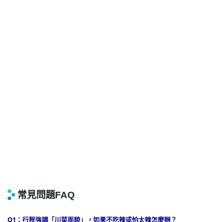
Q1：行程強調「川菜面貌」，如果不吃辣或怕太辣怎麼辦？