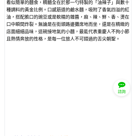
看似簡單的麵食，精髓全在於那一勺特製的「油辣子」與數十
種調料的黃金比例。口感筋道的鹼水麵，吸附了香氣四溢的紅
油，搭配脆口的豌豆或是軟糯的雜醬，麻、辣、鮮、香、燙在
口中瞬間炸裂。無論是在街頭路邊攤席地而坐，還是在精緻的
店面細細品味，這碗接地氣的小麵，最能代表重慶人不拘小節
且熱情奔放的性格，是每一位旅人不可錯過的舌尖朝聖。
諮詢