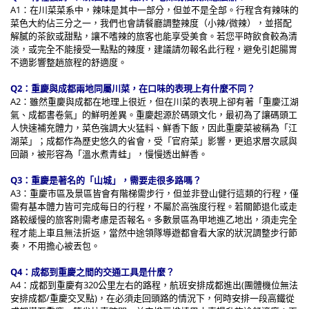
A1：在川菜菜系中，辣味是其中一部分，但並不是全部。行程含有辣味的
菜色大約佔三分之一，我們也會請餐廳調整辣度（小辣/微辣），並搭配
解膩的茶飲或甜點，讓不嗜辣的旅客也能享受美食。若您平時飲食較為清
淡，或完全不能接受一點點的辣度，建議請勿報名此行程，避免引起腸胃
不適影響整趟旅程的舒適度。
Q2：重慶與成都兩地同屬川菜，在口味的表現上有什麼不同？
A2：雖然重慶與成都在地理上很近，但在川菜的表現上卻有著「重慶江湖
氣、成都書卷氣」的鮮明差異。重慶起源於碼頭文化，最初為了讓碼頭工
人快速補充體力，菜色強調大火猛料、鮮香下飯，因此重慶菜被稱為「江
湖菜」；成都作為歷史悠久的省會，受「官府菜」影響，更追求層次感與
回韻，被形容為「溫水煮青蛙」，慢慢透出鮮香。
Q3：重慶是著名的「山城」，需要走很多路嗎？
A3：重慶市區及景區皆會有階梯需步行，但並非登山健行這類的行程，僅
需有基本體力皆可完成每日的行程，不屬於高強度行程。若關節退化或走
路較緩慢的旅客則需考慮是否報名。多數景區為甲地進乙地出，須走完全
程才能上車且無法折返，當然中途領隊導遊都會看大家的狀況調整步行節
奏，不用擔心被丟包。
Q4：成都到重慶之間的交通工具是什麼？
A4：成都到重慶有320公里左右的路程，航班安排成都進出(團體機位無法
安排成都/重慶交叉點)，在必須走回頭路的情況下，何時安排一段高鐵從