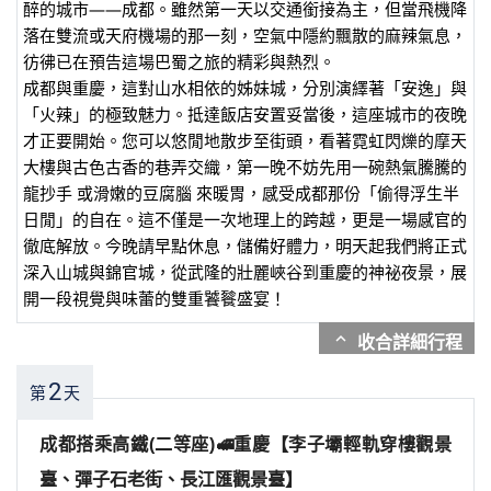
醉的城市——成都。雖然第一天以交通銜接為主，但當飛機降
落在雙流或天府機場的那一刻，空氣中隱約飄散的麻辣氣息，
彷彿已在預告這場巴蜀之旅的精彩與熱烈。
成都與重慶，這對山水相依的姊妹城，分別演繹著「安逸」與
「火辣」的極致魅力。抵達飯店安置妥當後，這座城市的夜晚
才正要開始。您可以悠閒地散步至街頭，看著霓虹閃爍的摩天
大樓與古色古香的巷弄交織，第一晚不妨先用一碗熱氣騰騰的
龍抄手 或滑嫩的豆腐腦 來暖胃，感受成都那份「偷得浮生半
日閒」的自在。這不僅是一次地理上的跨越，更是一場感官的
徹底解放。今晚請早點休息，儲備好體力，明天起我們將正式
深入山城與錦官城，從武隆的壯麗峽谷到重慶的神祕夜景，展
開一段視覺與味蕾的雙重饕餮盛宴！
expand_more
2
第
天
成都搭乘高鐵(二等座)🚅重慶【李子壩輕軌穿樓觀景
臺、彈子石老街、長江匯觀景臺】