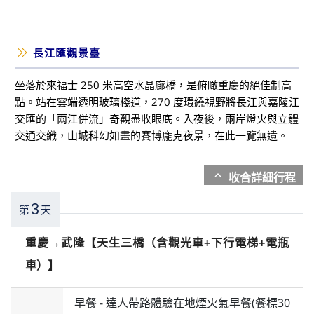
長江匯觀景臺
坐落於來福士 250 米高空水晶廊橋，是俯瞰重慶的絕佳制高
點。站在雲端透明玻璃棧道，270 度環繞視野將長江與嘉陵江
交匯的「兩江併流」奇觀盡收眼底。入夜後，兩岸燈火與立體
交通交織，山城科幻如畫的賽博龐克夜景，在此一覽無遺。
expand_more
3
第
天
重慶→武隆【天生三橋（含觀光車+下行電梯+電瓶
車）】
早餐 -
達人帶路體驗在地煙火氣早餐(餐標30