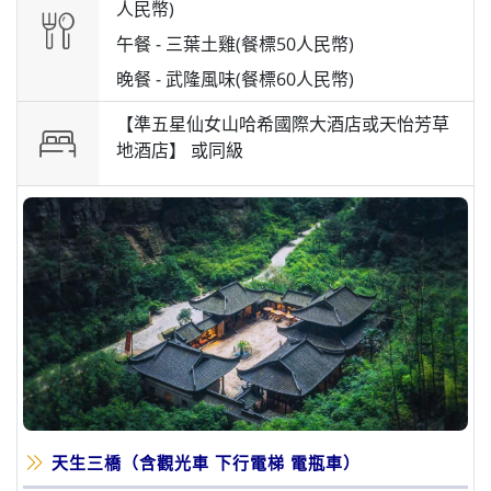
人民幣)
午餐 -
三葉土雞(餐標50人民幣)
晚餐 -
武隆風味(餐標60人民幣)
【準五星仙女山哈希國際大酒店或天怡芳草
地酒店】 或
同級
天生三橋（含觀光車 下行電梯 電瓶車）