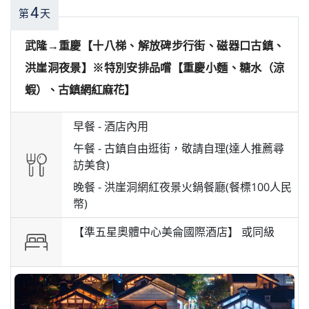
4
第
天
武隆→重慶【十八梯、解放碑步行街、磁器口古鎮、
洪崖洞夜景】※特別安排品嚐【重慶小麵、糖水（涼
蝦）、古鎮網紅麻花】
早餐 -
酒店內用
午餐 -
古鎮自由逛街，敬請自理(達人推薦尋
訪美食)
晚餐 -
洪崖洞網紅夜景火鍋餐廳(餐標100人民
幣)
【準五星奧體中心美侖國際酒店】 或
同級