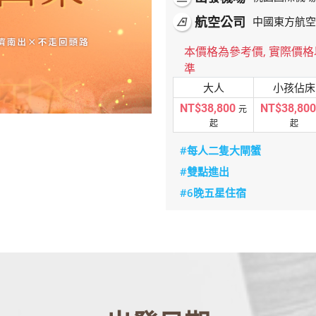
航空公司
airlines
中國東方航空
本價格為參考價, 實際價
準
大人
小孩佔床
NT$38,800
NT$38,800
元
起
起
#每人二隻大閘蟹
#雙點進出
#6晚五星住宿