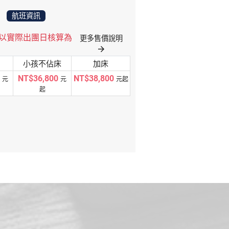
航班資訊
格以實際出團日核算為
更多售價說明
arrow_forward
小孩不佔床
加床
NT$36,800
NT$38,800
元
元
元起
起