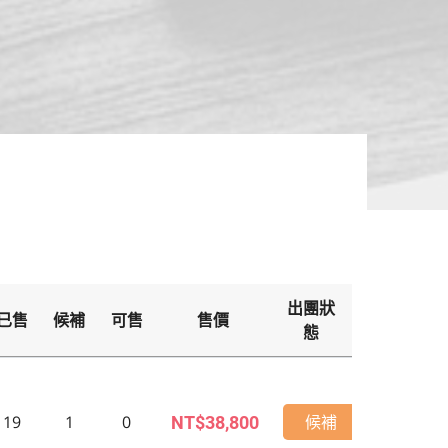
出團狀
已售
候補
可售
售價
備
態
19
1
0
候補
NT$38,800