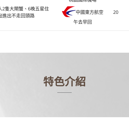
人2隻大閘蟹、6晚五星住
20
中國東方航空
點進出不走回頭路
午去早回
特色介紹