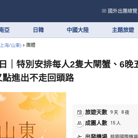
國外出團總覽
南亞
日韓
中國大陸
主題旅遊
上海/山東)
團體
日｜特別安排每人2隻大閘蟹、6晚
叉點進出不走回頭路
旅遊天數
天
夜
event
9
8
成團人數
人
people
15
出發機場
flight_takeoff
桃園國際機場