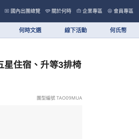
國內出團總覽
關於何時
企業專區
會員專區
何時文選
線下活動
何氏幣
五星住宿、升等3排椅
團型編號 TAO09MUA