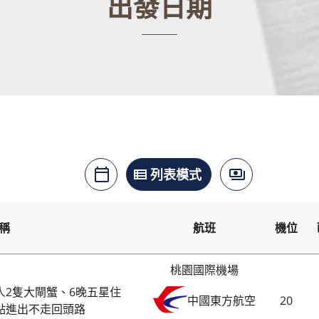
出發日期
月曆模式
列表模式
價格模式
calendar_today
view_list
payments
稱
航班
機位
桃園國際機場
人2隻大閘蟹、6晚五星住
20
中國東方航空
點進出不走回頭路