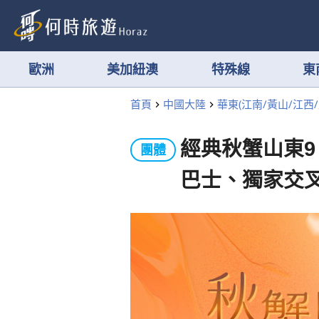
歐洲
美加紐澳
特殊線
東
首頁
中國大陸
華東(江南/黃山/江西/
經典秋蟹山東9
團體
巴士、獨家交