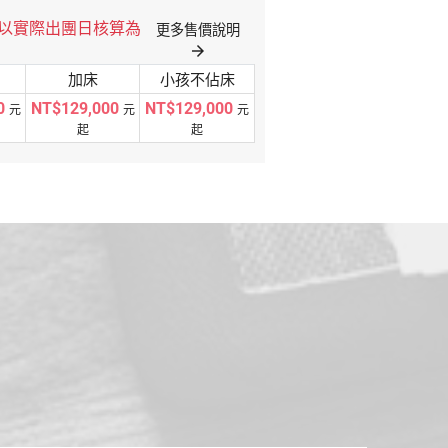
格以實際出團日核算為
更多售價說明
arrow_forward
加床
小孩不佔床
0
NT$129,000
NT$129,000
元
元
元
起
起