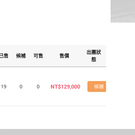
出團狀
已售
候補
可售
售價
備
態
保證
19
0
0
候補
NT$129,000