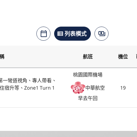
月曆模式
列表模式
價格模式
calendar_today
view_list
payments
稱
航班
機位
桃園國際機場
跑第一彎道視角、專人帶看、
等、Zone1 Turn 1
19
中華航空
早去午回