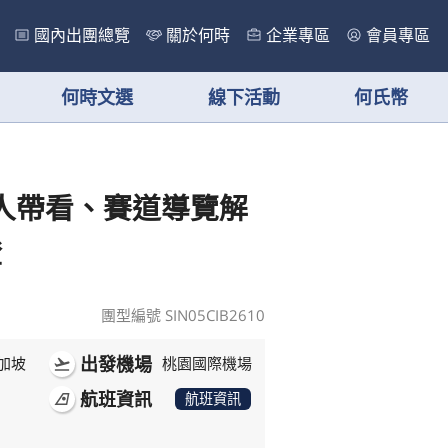
國內出團總覽
關於何時
企業專區
會員專區
何時文選
線下活動
何氏幣
人帶看、賽道導覽解
證
團型編號 SIN05CIB2610
出發機場
加坡
flight_takeoff
桃園國際機場
航班資訊
airlines
航班資訊