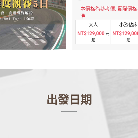
本價格為參考價, 實際價
準
大人
小孩佔床
NT$129,000
NT$129,00
元
起
起
出發日期