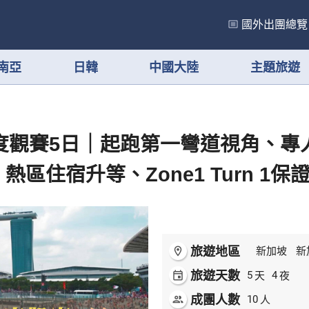
國外出團總覽
南亞
日韓
中國大陸
主題旅遊
度觀賽5日｜起跑第一彎道視角、專
區住宿升等、Zone1 Turn 1保
旅遊地區
room
新加坡
新
旅遊天數
天
夜
event
5
4
成團人數
人
people
10