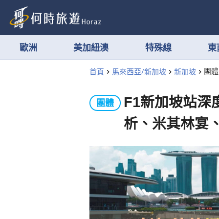
歐洲
美加紐澳
特殊線
東
首頁
馬來西亞/新加坡
新加坡
團體
F1新加坡站深
團體
析、米其林宴、熱