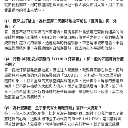
就於便利商店。何時旅遊讓您理直氣壯地一個人享受澎湃大餐，用舌尖感
受最道地的釜山人情味。
Q3：既然主打釜山，為什麼第二天要特地拉車前往「巨濟島」與「外
島」？
答：獨旅不該只有單調的市區購物。巨濟島與外島波塔尼亞擁有絕美的海
岸線與異國花園秘境，卻因交通不便讓自由行旅客望之卻步。我們褪去傳
統旅行社趕路式的枷鎖，透過精準的行程銜接，帶您遠離城市喧囂。乘著
海風與單軌列車，在最遼闊的自然海景前，找回內心的平靜與放鬆。
Q4：行程中特別安排頂級的「CLUB D 汗蒸幕」，和一般的汗蒸幕有什麼
不同？
答：傳統汗蒸幕雖然接地氣，但往往人聲鼎沸，較難真正靜心休息。何時
旅遊特別為獨旅的您升級海雲台的「CLUB D」！它打破一般大眾澡堂的
喧鬧印象，主打五星級的質感空間與靜謐氛圍，更坐擁令人屏息的無邊際
海景。您不需在擁擠的大廳與人擠人，而是能優雅地看海、泡湯、流汗排
毒。我們希望用這份超越傳統的奢華與寧靜，讓您徹底卸下疲憊，享受極
致寵愛自己的療癒時光。
Q5：為什麼要把「金宇彬代言火鍋吃到飽」當作一大亮點？
答：一個人吃火鍋吃到飽，比起台灣在韓國是難上加難！但我們聽見了獨
旅吃貨的心聲。這間由男神金宇彬代言的 SHABU ALL DAY，是目前韓國
極具話題性的人氣餐廳。何時旅遊將它安排在行程中，就是要讓您感受