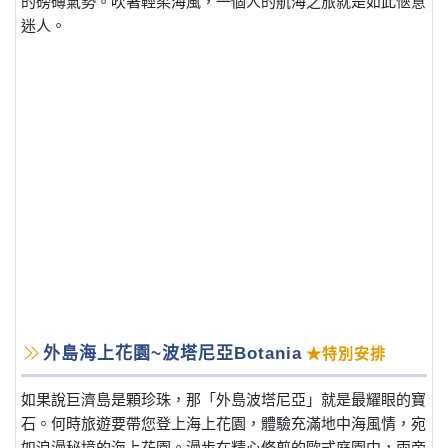
的磅礡氣勢。吹著輕柔海風，一個人的航海之旅就是如此愜意
迷人。
外島海上花園~波塔尼亞Botania
★特別安排
如果說巨濟島是顆珍珠，那「外島波塔尼亞」就是最耀眼的寶
石。何時旅遊要帶您登上海上花園，體驗充滿地中海風情，宛
如浪漫秘境的海上花園。漫步在精心修剪的歐式庭園中，兩旁