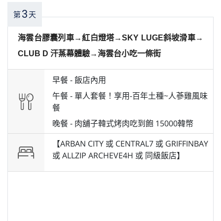
3
第
天
海雲台膠囊列車→紅白燈塔→SKY LUGE斜坡滑車→
CLUB D 汗蒸幕體驗→海雲台小吃一條街
早餐 -
飯店內用
午餐 -
單人套餐！享用-百年土種~人蔘雞風味
餐
晚餐 -
肉舖子韓式烤肉吃到飽 15000韓幣
【ARBAN CITY 或 CENTRAL7 或 GRIFFINBAY
或 ALLZIP ARCHEVE4H 或 同級飯店】