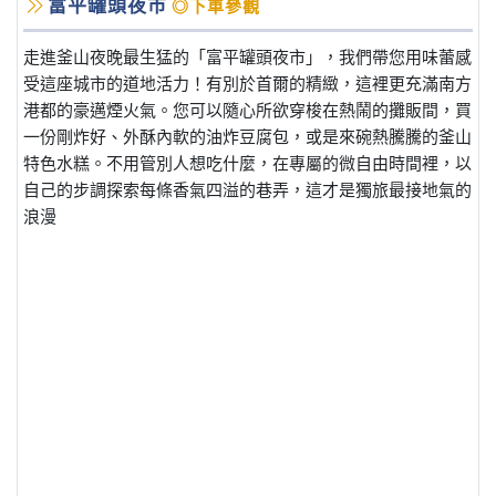
富平罐頭夜市
◎下車參觀
走進釜山夜晚最生猛的「富平罐頭夜市」，我們帶您用味蕾感
受這座城市的道地活力！有別於首爾的精緻，這裡更充滿南方
港都的豪邁煙火氣。您可以隨心所欲穿梭在熱鬧的攤販間，買
一份剛炸好、外酥內軟的油炸豆腐包，或是來碗熱騰騰的釜山
特色水糕。不用管別人想吃什麼，在專屬的微自由時間裡，以
自己的步調探索每條香氣四溢的巷弄，這才是獨旅最接地氣的
浪漫