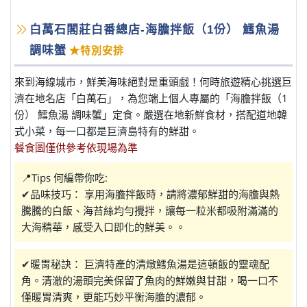
白萬石閣莊白番總店-海膽拌飯（1份） 鱈魚湯
調味蟹
★特別安排
來到海線城市，鮮美海味絕對是重頭戲！何時旅遊精心挑選巨
濟在地名店「白萬石」，為您端上個人專屬的「海膽拌飯（1
份） 鱈魚湯 調味蟹」定食。嚴選在地新鮮食材，搭配道地韓
式小菜，每一口都是巨濟島特有的鮮甜。
餐食圖僅供參考依現場為準
📍Tips 何編帶你吃:
✔品味技巧： 享用海膽拌飯時，請將濃郁鮮甜的海膽與熱
騰騰的白飯、海苔絲均勻攪拌，讓每一粒米都吸附滿滿的
大海精華，感受入口即化的鮮美。。
✔暖胃秘訣： 巨濟特產的清燉鱈魚湯是這頓飯的靈魂配
角。清澈的湯頭完美保留了魚肉的鮮嫩與甘甜，喝一口不
僅暖胃清爽，更能巧妙平衡海膽的濃郁。