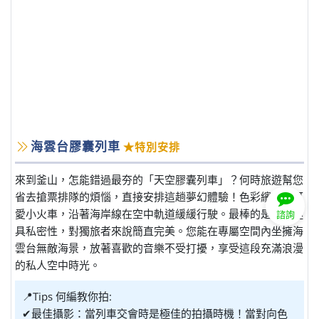
海雲台膠囊列車
★特別安排
來到釜山，怎能錯過最夯的「天空膠囊列車」？何時旅遊幫您
省去搶票排隊的煩惱，直接安排這趟夢幻體驗！色彩繽紛的可
愛小火車，沿著海岸線在空中軌道緩緩行駛。最棒的是車廂極
諮詢
具私密性，對獨旅者來說簡直完美。您能在專屬空間內坐擁海
雲台無敵海景，放著喜歡的音樂不受打擾，享受這段充滿浪漫
的私人空中時光。
📍Tips 何編教你拍:
✔最佳攝影：當列車交會時是極佳的拍攝時機！當對向色