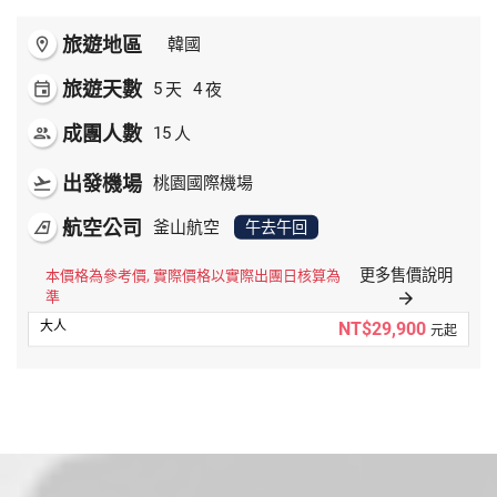
旅遊地區
room
韓國
旅遊天數
天
夜
event
5
4
成團人數
人
people
15
出發機場
flight_takeoff
桃園國際機場
航空公司
airlines
釜山航空
午去午回
更多售價說明
本價格為參考價, 實際價格以實際出團日核算為
準
arrow_forward
NT$29,900
元起