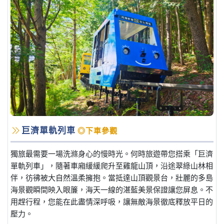
巨濟單軌列車
◎下車參觀
獨旅最需要一場洗滌身心的慢時光。何時旅遊帶您搭乘「巨濟
單軌列車」，隨著車廂緩緩爬升至雞龍山頂，沿途翠綠山林相
伴，彷彿被大自然溫柔擁抱。當抵達山頂觀景台，壯麗的多島
海景觀瞬間映入眼簾，海天一線的湛藍美景保證讓您屏息。不
用趕行程，您能在此盡情深呼吸，讓無敵海景徹底釋放平日的
壓力。