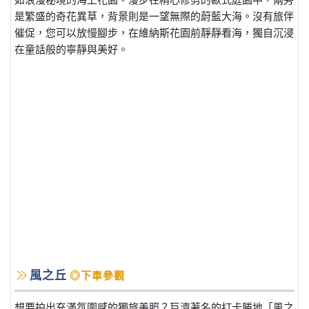
是繁盛的奇花異草，背景則是一望無際的蔚藍大海。沒有旅伴
催促，您可以放慢腳步，在維納斯花園前靜靜看海，獨自沉浸
在童話般的寧靜與美好。
風之丘
◎下車參觀
想要拍出充滿氛圍感的獨旅美照？巨濟著名的打卡勝地「風之