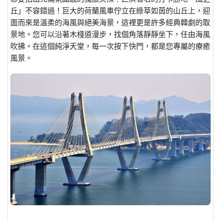
丘」不容錯過！巨大的荷蘭風車佇立在綠草如茵的山丘上，迎
面而來是溫柔的海風與絕美海景，這裡更是許多經典韓劇的取
景地。您可以沿著木棧道漫步，找個角落靜靜坐下，任由海風
吹拂。在這個純淨天堂，每一次按下快門，都是您專屬的療癒
風景。