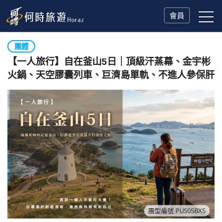
會員
團體
【一人旅行】自在釜山5日｜頂級汗蒸幕、金宇彬
火鍋、天空膠囊列車、巨濟島單軌、不進人參保肝
團型編號 PUS05BXS