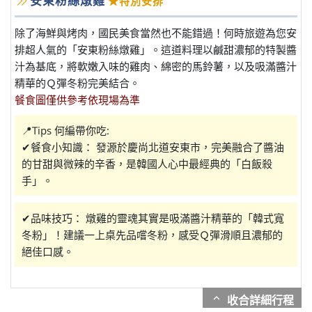
安東粉絲燉雞
★特別安排
除了海鮮與烤肉，國民美食當然也不能錯過！何時旅遊為您安
排超人氣的「安東粉絲燉雞」。這道料理以鹹甜濃郁的特製醬
汁為基底，將軟嫩入味的雞肉、綿密的馬鈴薯，以及吸滿醬汁
精華的Ｑ彈冬粉完美結合。
餐食圖僅供參考依現場為準
📍Tips 何編帶你吃:
✔餐食小知識： 發源於慶尚北道安東市，完美融合了醬油
的甘甜與微辣的辛香，是韓國人心中最經典的「白飯殺
手」。
✔品味技巧： 燉雞的靈魂其實是吸滿醬汁精華的「韓式寬
冬粉」！建議一上桌先品嚐冬粉，感受Ｑ彈滑順且濃郁的
絕佳口感。
expand_more