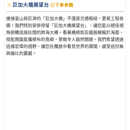
巨加大橋展望台
◎下車參觀
連接釜山與巨濟的「巨加大橋」不僅是交通樞紐，更是工程奇
蹟！我們特別安排停留「巨加大橋展望台」，讓您能以絕佳視
角俯瞰這座壯闊的跨海大橋。看著橋樑如巨龍般蜿蜒於海面，
搭配周圍星羅棋布的島嶼，景緻令人豁然開朗。我們希望透過
這樣宏偉的視野，讓您在獨旅中看見世界的廣闊，感受這份無
與倫比的震撼。