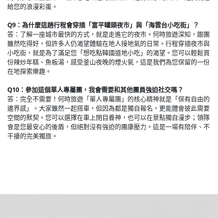
給您的浪漫彩蛋。
Q9：為什麼這趟行程會穿插「富平罐頭夜市」與「海雲台小吃街」？
答：了解一座城市最快的方式，就是走進它的夜市。何時旅遊深知，跟團
雖然吃得好，但許多人仍渴望體驗在地人接地氣的日常。行程穿插夜市與
小吃街，就是為了滿足您「想吃點韓國道地小吃」的渴望。您可以輕鬆買
份辣炒年糕、魚板湯，感受釜山夜晚的煙火氣，這是我們為您保留的一份
在地探索樂趣。
Q10：參加這個單人專屬團，我會需要和其他團員強迫社交嗎？
答：完全不需要！何時旅遊「單人專屬團」的核心精神就是「保有自由的
邊界感」。大家雖然一起搭車，但因為都是獨自報名，更能體會彼此需要
空間的默契。您可以選擇在車上閉目養神，也可以在景點獨自漫步；領隊
會是您最安心的後盾，但絕對沒有強迫的團康壓力。這是一場有陪伴、不
干擾的完美獨旅。