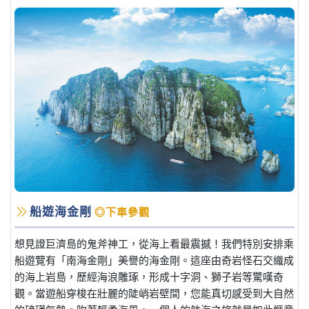
船遊海金剛
◎下車參觀
想見證巨濟島的鬼斧神工，從海上看最震撼！我們特別安排乘
船遊覽有「南海金剛」美譽的海金剛。這座由奇岩怪石交織成
的海上岩島，歷經海浪雕琢，形成十字洞、獅子岩等驚嘆奇
觀。當遊船穿梭在壯麗的陡峭岩壁間，您能真切感受到大自然