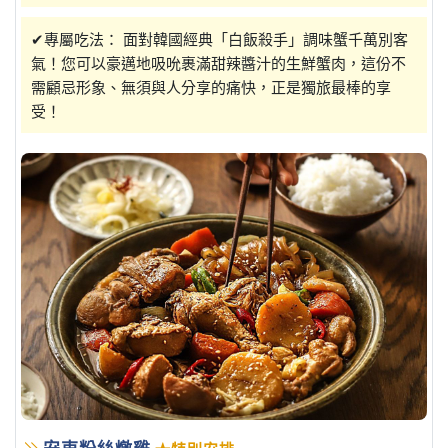
✔專屬吃法： 面對韓國經典「白飯殺手」調味蟹千萬別客
氣！您可以豪邁地吸吮裹滿甜辣醬汁的生鮮蟹肉，這份不
需顧忌形象、無須與人分享的痛快，正是獨旅最棒的享
受！