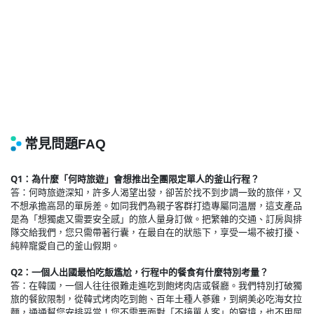
Q1：為什麼「何時旅遊」會想推出全團限定單人的釜山行程？
答：何時旅遊深知，許多人渴望出發，卻苦於找不到步調一致的旅伴，又
不想承擔高昂的單房差。如同我們為親子客群打造專屬同溫層，這支產品
是為「想獨處又需要安全感」的旅人量身訂做。把繁雜的交通、訂房與排
隊交給我們，您只需帶著行囊，在最自在的狀態下，享受一場不被打擾、
純粹寵愛自己的釜山假期。
Q2：一個人出國最怕吃飯尷尬，行程中的餐食有什麼特別考量？
答：在韓國，一個人往往很難走進吃到飽烤肉店或餐廳。我們特別打破獨
旅的餐飲限制，從韓式烤肉吃到飽、百年土種人蔘雞，到網美必吃海女拉
麵，通通幫您安排妥當！您不需要面對「不接單人客」的窘境，也不用屈