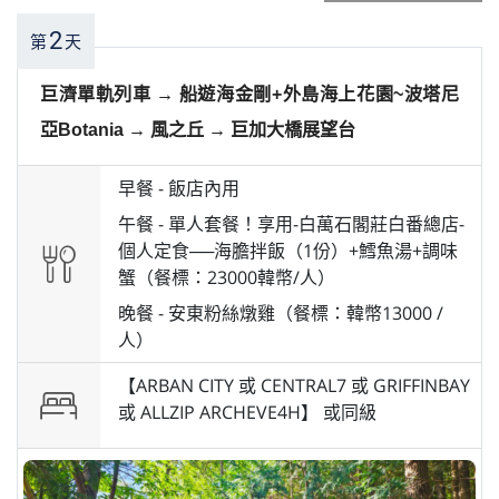
2
第
天
巨濟單軌列車 → 船遊海金剛+外島海上花園~波塔尼
亞Botania → 風之丘 → 巨加大橋展望台
早餐 -
飯店內用
午餐 -
單人套餐！享用-白萬石閣莊白番總店-
個人定食──海膽拌飯（1份）+鱈魚湯+調味
蟹（餐標：23000韓幣/人）
晚餐 -
安東粉絲燉雞（餐標：韓幣13000 /
人）
【ARBAN CITY 或 CENTRAL7 或 GRIFFINBAY
或 ALLZIP ARCHEVE4H】 或
同級