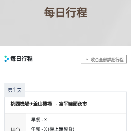
每日行程
每日行程
expand_more
1
第
天
桃園機場✈︎釜山機場 → 富平罐頭夜市
早餐 -
X
午餐 -
X (機上無餐食)