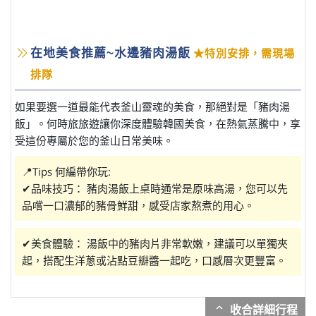
在地美食推薦~水邊豬肉湯飯
★特別安排，需現場
排隊
如果要選一道最能代表釜山靈魂的美食，那絕對是「豬肉湯
飯」。何時旅旅遊讓你深度體驗韓國美食，在熱氣蒸騰中，享
受這份專屬於您的釜山日常美味。
📍Tips 何編帶你玩:
✔品味技巧： 豬肉湯飯上桌時通常是原味高湯，您可以先
品嚐一口濃郁的豬骨鮮甜，感受店家熬煮的用心。
✔美食體驗： 湯飯中的豬肉片非常軟嫩，建議可以單獨夾
起，搭配生洋蔥或沾點豆瓣醬一起吃，口感層次更豐富。
expand_more