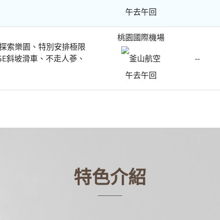
午去午回
桃園國際機場
樂天探索樂園、特別安排極限
UGE斜坡滑車、不走人蔘、
--
釜山航空
午去午回
特色介紹