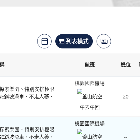
月曆模式
列表模式
價格模式
calendar_today
view_list
payments
稱
航班
機位
桃園國際機場
樂天探索樂園、特別安排極限
UGE斜坡滑車、不走人蔘、
20
釜山航空
午去午回
桃園國際機場
樂天探索樂園、特別安排極限
UGE斜坡滑車、不走人蔘、
--
釜山航空