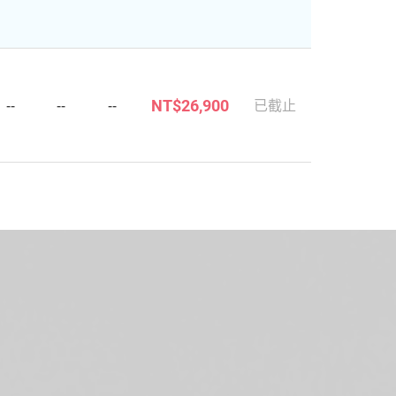
--
--
--
已截止
NT$26,900