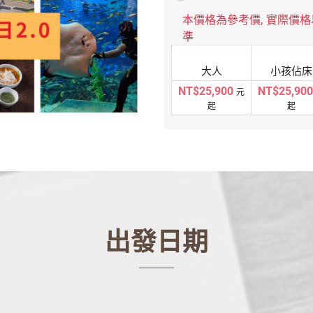
本價格為參考價, 實際價
準
大人
小孩佔床
NT$25,900
NT$25,900
元
起
起
出發日期