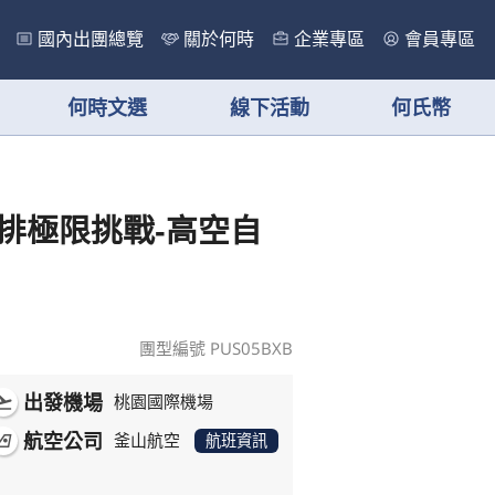
國內出團總覽
關於何時
企業專區
會員專區
何時文選
線下活動
何氏幣
安排極限挑戰-高空自
團型編號 PUS05BXB
出發機場
ht_takeoff
桃園國際機場
航空公司
rlines
釜山航空
航班資訊