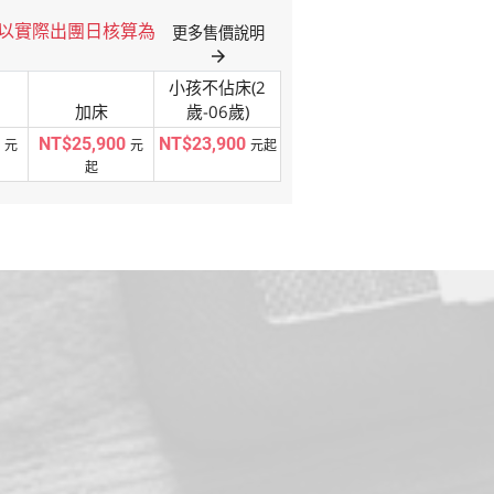
格以實際出團日核算為
更多售價說明
arrow_forward
小孩不佔床(2
加床
歲-06歲)
NT$25,900
NT$23,900
元
元
元起
起