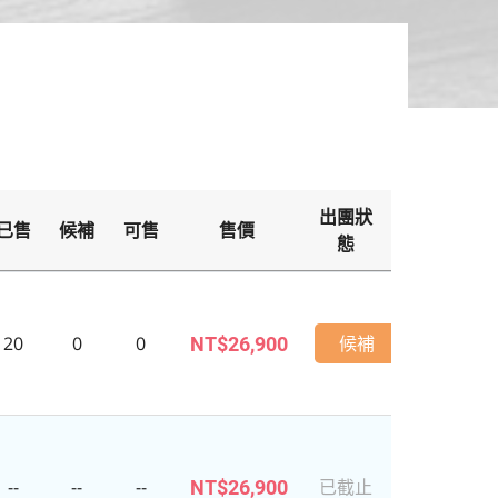
出團狀
已售
候補
可售
售價
備
態
20
0
0
候補
NT$26,900
--
--
--
已截止
NT$26,900