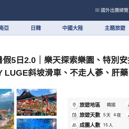
國外出團總覽
南亞
日韓
中國大陸
主題旅遊
暑假5日2.0｜樂天探索樂園、特別
Y LUGE斜坡滑車、不走人蔘、肝藥
旅遊地區
room
韓國
flig
旅遊天數
天
夜
event
5
4
ai
成團人數
人
people
15