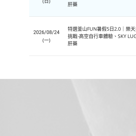
(日)
肝藥
特選釜山FUN暑假5日2.0｜
2026/08/24
挑戰-高空自行車體驗、SKY L
(一)
肝藥