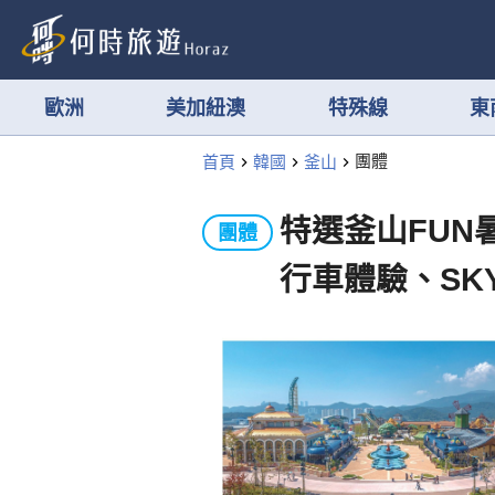
歐洲
美加紐澳
特殊線
東
首頁
韓國
釜山
團體
特選釜山FUN
團體
行車體驗、SK