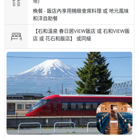
幣)
晚餐 -
飯店內享用精緻會席料理 或 地元風味
和洋自助餐
【石和溫泉 春日居VIEW飯店 或 石和VIEW飯
店 或 花石和飯店】 或
同級