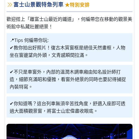
富士山景觀特急列車
★特別安排
歡迎搭上「離富士山最近的鐵道」，何編帶您在移動的觀景美
術館中私藏壯麗絕景！
📍Tips 何編帶你玩:
✔教你拍出好照片！復古木質窗框是絕佳天然畫框，人物
坐在窗邊望向外頭，文青感瞬間拉滿。
✔不只是車窗外，內部的溫潤木調車廂由知名設計師打
造，細節充滿昭和優雅，看窗外絕景的同時也要記得捕捉
內裝特寫。
✔你知道嗎？這台列車無須辛苦找角度，舒適入座即可透
過大面積觀景窗，將富士山宏偉盡收眼底。