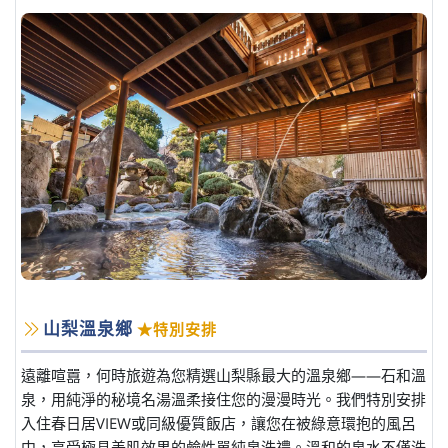
山梨溫泉鄉
★特別安排
遠離喧囂，何時旅遊為您精選山梨縣最大的溫泉鄉——石和溫
泉，用純淨的秘境名湯溫柔接住您的漫漫時光。我們特別安排
入住春日居VIEW或同級優質飯店，讓您在被綠意環抱的風呂
中，享受極具美肌效果的鹼性單純泉洗禮。溫和的泉水不僅洗