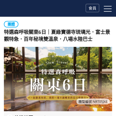
會員
團體
特選森呼吸關東6日｜夏綠寶德寺琉璃光．富士景
觀特急．百年秘境雙溫泉．八場水陸巴士
團型編號 NRT05JXE