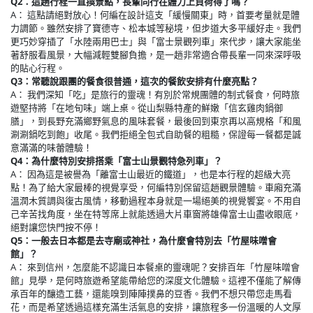
Q2：這趟行程一直換景點，長輩同行在體力上負荷得了嗎？
A： 這點請絕對放心！何編在設計這支「緩慢關東」時，首要考量就是體
力調節。雖然安排了寶德寺、松本城等秘境，但步道大多平緩好走。我們
更巧妙穿插了「水陸兩用巴士」與「富士景觀列車」來代步，讓大家能坐
著舒服看風景，大幅減輕雙腳負擔，是一趟非常適合帶長輩一同來深呼吸
的貼心行程。
Q3：常聽說跟團的餐食很普通，這次的餐飲安排有什麼亮點？
A： 我們深知「吃」是旅行的靈魂！有別於常規團體的制式餐食，何時旅
遊堅持將「在地旬味」端上桌。從山梨縣特產的鮮嫩「信玄雞肉鍋御
膳」，到長野充滿鄉野氣息的風味套餐，最後回到東京再以高規格「和風
涮涮鍋吃到飽」收尾。我們拒絕全包式自助餐的粗糙，保證每一餐都是誠
意滿滿的味蕾體驗！
Q4：為什麼特別安排搭乘「富士山景觀特急列車」？
A： 因為這是被譽為「離富士山最近的鐵道」，也是本行程的超級大亮
點！為了給大家最棒的視覺享受，何編特別保留這趟觀景體驗。車廂充滿
溫潤木質調與復古風情，移動過程本身就是一場絕美的視覺饗宴。不用自
己辛苦找角度，坐在特等席上就能透過大片車窗將雄偉富士山盡收眼底，
絕對讓您快門按不停！
Q5：一般去日本都是去寺廟或神社，為什麼會特別去「竹屋味噌會
館」？
A： 來到信州，怎麼能不認識日本餐桌的靈魂呢？安排百年「竹屋味噌會
館」見學，是何時旅遊希望能帶給您的深度文化體驗。這裡不僅能了解傳
承百年的釀造工藝，還能嗅到陣陣撲鼻的豆香。我們不想只帶您走馬看
花，而是希望透過這樣充滿生活氣息的安排，讓旅程多一份溫暖的人文厚