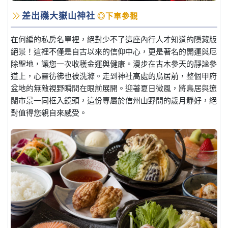
差出磯大嶽山神社
◎下車參觀
在何編的私房名單裡，絕對少不了這座內行人才知道的隱藏版
絕景！這裡不僅是自古以來的信仰中心，更是著名的開運與厄
除聖地，讓您一次收穫金運與健康。漫步在古木參天的靜謐參
道上，心靈彷彿也被洗滌。走到神社高處的鳥居前，整個甲府
盆地的無敵視野瞬間在眼前展開。迎著夏日微風，將鳥居與遼
闊市景一同框入鏡頭，這份專屬於信州山野間的歲月靜好，絕
對值得您親自來感受。