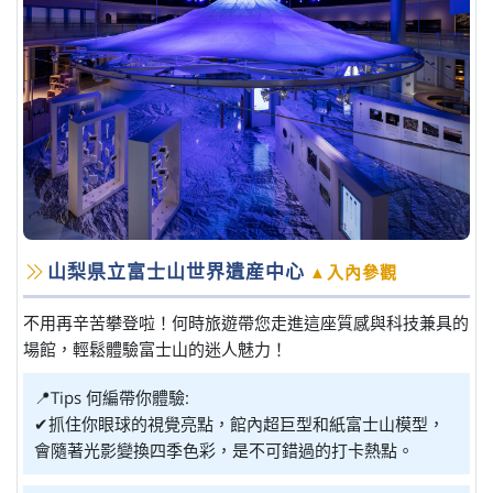
山梨県立富士山世界遺産中心
▲入內參觀
不用再辛苦攀登啦！何時旅遊帶您走進這座質感與科技兼具的
場館，輕鬆體驗富士山的迷人魅力！
📍Tips 何編帶你體驗:
✔抓住你眼球的視覺亮點，館內超巨型和紙富士山模型，
會隨著光影變換四季色彩，是不可錯過的打卡熱點。