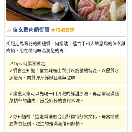
信玄鷄肉鍋御膳
★特別安排
拒絕走馬看花的團體餐，何編端上蘊含甲州大地恩賜的信玄雞
肉鍋，用在地旬味溫潤您的胃！
📍Tips 何編喜歡吃:
✔餐食豆知識：信玄雞是山梨引以為傲的特產，以優質水
源培育，肉質彈牙鮮嫩且毫無腥味。
✔建議大家可以先喝一口清澈的鮮甜原湯，再品嚐吸滿蔬
菜精華的雞肉，感受純粹的食材本味。
✔你知道嗎？這道料理融合山梨獨特飲食文化，是當地重
要聚會佳餚，吃進的是滿滿信州熱情。