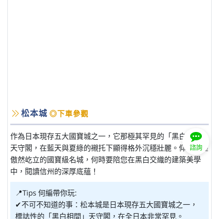
松本城
◎下車參觀
作為日本現存五大國寶城之一，它那極其罕見的「黑白相間」
天守閣，在藍天與夏綠的襯托下顯得格外沉穩壯麗。仰望這座
諮詢
傲然屹立的國寶級名城，何時要陪您在黑白交織的建築美學
中，閱讀信州的深厚底蘊！
📍Tips 何編帶你玩:
✔不可不知道的事：松本城是日本現存五大國寶城之一，
標誌性的「黑白相間」天守閣，在全日本非常罕見。