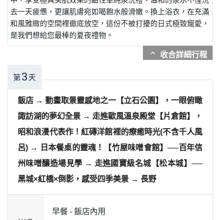
去一天疲憊，更讓肌膚宛如喝飽水般滑嫩。換上浴衣，在充滿
和風雅緻的空間裡徹底放空，這份不被打擾的日式極致寵愛，
是我們想給您最棒的夏夜禮物。
expand_more
3
第
天
飯店 → 動畫取景靈感地之一【立石公園】，一眼俯瞰
諏訪湖的夢幻全景 → 走進歐風溫泉殿堂【片倉館】，
昭和浪漫代表作！紅磚洋館裡的療癒時光(不含千人風
呂) → 日本餐桌的靈魂！【竹屋味噌會館】──百年信
州味噌釀造場見學 → 走進國寶級名城【松本城】──
黑城×紅橋×倒影，感受四季美景 → 長野
早餐 -
飯店內用