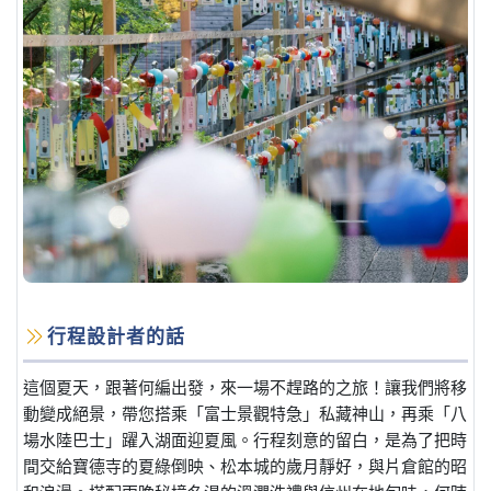
行程設計者的話
這個夏天，跟著何編出發，來一場不趕路的之旅！讓我們將移
動變成絕景，帶您搭乘「富士景觀特急」私藏神山，再乘「八
場水陸巴士」躍入湖面迎夏風。行程刻意的留白，是為了把時
間交給寶德寺的夏綠倒映、松本城的歲月靜好，與片倉館的昭