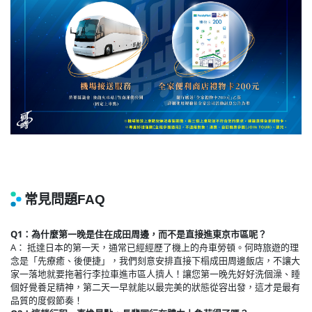
Q1：為什麼第一晚是住在成田周邊，而不是直接進東京市區呢？
A： 抵達日本的第一天，通常已經經歷了機上的舟車勞頓。何時旅遊的理
念是「先療癒、後便捷」，我們刻意安排直接下榻成田周邊飯店，不讓大
家一落地就要拖著行李拉車進市區人擠人！讓您第一晚先好好洗個澡、睡
個好覺養足精神，第二天一早就能以最完美的狀態從容出發，這才是最有
品質的度假節奏！