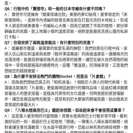
度。
Q6：行程中的「寶德寺」和一般的日本寺廟有什麼不同嗎？
A： 寶德寺可是擁有「關東琉璃光院」美譽的夢幻秘境！夏季限定的「床
綠葉倒映」，是將寺內清幽的綠意完美反射在打磨光亮的木地板上，形成
令人屏息的絕美畫卷。何編私心大推，因為它避開了市區的喧鬧，那份寧
靜幽玄的氛圍，配上地藏小僧的溫柔笑臉，絕對是能徹底洗滌心靈的私房
打卡點。
Q7：住宿安排了兩晚溫泉飯店，有什麼特別的用意？
A： 遠離都市塵囂，最需要的就是名湯的撫慰！我們刻意在行程中段，安
排入住山梨石和溫泉與長野（輕井澤或萬座）的高級溫泉區。連續兩天的
泡湯洗禮，能徹底舒緩前幾天走訪絕景的疲憊。讓您在被大自然環抱的秘
境中，享受純度極高的療癒時光，這種「雙溫泉」的頂級享受，正是我們
想給您的極致寵愛。
Q8：為什麼不安排去熱門的購物Outlet，而是去「片倉館」？
A： 因為我們想給您真正的「昭和浪漫」！相較於人擠人的現代商場，充
滿復古歐風的「片倉館」更能展現這趟旅行的獨特品味。這座紅磚洋館散
發著迷人的歷史底蘊，是極具代表性的文化遺產。何時旅遊刻意放慢腳
步，讓您走進這座時光殿堂，感受有別於大都會的靜謐氛圍，拍出極具文
青質感的專屬大片。
Q9：「八場水陸兩用巴士」聽起來很酷，但坐起來會不會很晃或暈車？
A： 這是客人最常問的可愛問題！其實水陸兩用巴士行駛非常平穩。最刺
激好玩的一刻，莫過於巴士從陸地「撲通」一聲衝入八場水庫的瞬間，絕
對會讓全車充滿歡笑！在水面平穩滑行時，您能以無死角的絕佳視野，飽
覽群山與碧綠湖水交織出的壯麗絕景，是整趟旅程中最難忘的動態體驗。