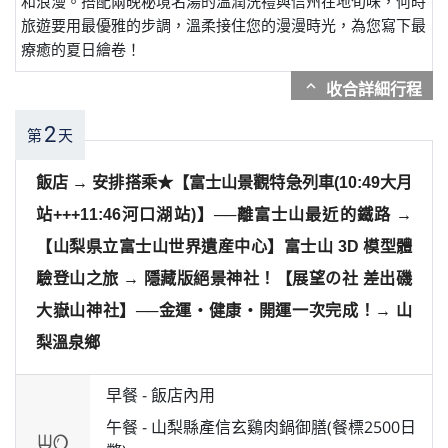
和浪漫。搭配兩晚秘境名湯的溫潤洗禮與信州在地旬味，何時
旅遊要用最優雅的步調，溫柔接住您的漫漫時光，為您寫下最
療癒的夏日繪卷！
expand_more
2
第
天
飯店 → 安排搭乘★【富士山景觀特急列車(10:49大月
站+++11:46河口湖站)】──離富士山最近的鐵路 →
【山梨県立富士山世界遺産中心】富士山 3D 模型體
驗登山之旅 → 隱藏版絕景神社！【展望の社 差出磯
大嶽山神社】──金運・健康・開運一次完成！→ 山
梨溫泉鄉
早餐 -
飯店內用
午餐 -
山梨縣產信玄鷄肉鍋御膳(餐標2500日