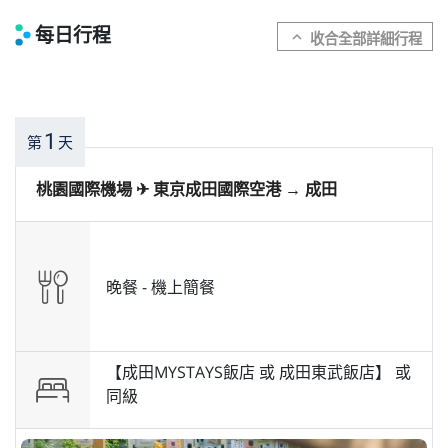
每日行程
expand_more
1
第
天
桃園國際機場 ✈︎ 東京成田國際空港 → 成田
晚餐 -
機上簡餐
【成田MYSTAYS飯店 或 成田東武飯店】 或
同級