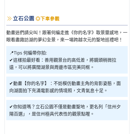
立石公園
◎下車參觀
動畫迷們請尖叫！跟著何編走進《你的名字》取景靈感地，一
眼看盡諏訪湖的夢幻全景，來一場跨越次元的聖地巡禮吧！
📍Tips 何編帶你拍:
✔這樣拍最好看：善用觀景台的高低差，將鏡頭稍微拉
遠，可以將廣闊湖景與周邊市區完美同框。
✔動畫【你的名字】：不妨模仿動畫主角的背影姿態，面
向湖面拍下充滿電影感的情境照，文青氣息十足。
✔你知道嗎？立石公園不僅是動畫聖地，更名列「信州夕
陽百選」，是信州極具代表性的觀景點喔。