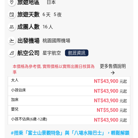
旅遊地區
room
日本
旅遊天數
天
夜
event
6
5
成團人數
人
people
16
出發機場
flight_takeoff
桃園國際機場
航空公司
airlines
星宇航空
航班資訊
更多售價說明
本價格為參考價, 實際價格以實際出團日核算為
準
arrow_forward
NT$43,900
元起
NT$43,900
元起
NT$43,900
元起
NT$5,500
元起
NT$43,900
元起
#搭乘「富士山景觀特急」與「八場水陸巴士」，輕鬆解鎖