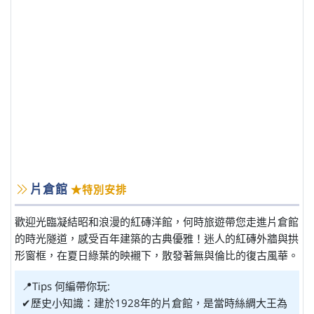
片倉館
★特別安排
歡迎光臨凝結昭和浪漫的紅磚洋館，何時旅遊帶您走進片倉館
的時光隧道，感受百年建築的古典優雅！迷人的紅磚外牆與拱
形窗框，在夏日綠葉的映襯下，散發著無與倫比的復古風華。
📍Tips 何編帶你玩:
✔歷史小知識：建於1928年的片倉館，是當時絲綢大王為