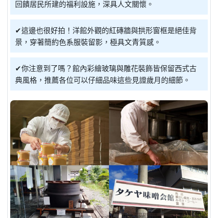
回饋居民所建的福利設施，深具人文關懷。
✔這邊也很好拍！洋館外觀的紅磚牆與拱形窗框是絕佳背
景，穿著簡約色系服裝留影，極具文青質感。
✔你注意到了嗎？館內彩繪玻璃與雕花裝飾皆保留西式古
典風格，推薦各位可以仔細品味這些見證歲月的細節。