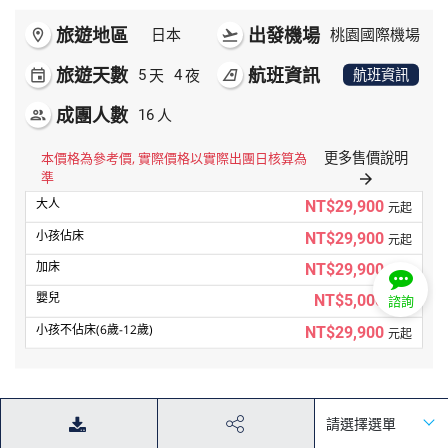
旅遊地區
出發機場
room
日本
flight_takeoff
桃園國際機場
旅遊天數
航班資訊
天
夜
event
5
4
airlines
航班資訊
成團人數
人
people
16
更多售價說明
本價格為參考價, 實際價格以實際出團日核算為
準
arrow_forward
NT$29,900
元起
NT$29,900
元起
NT$29,900
元起
NT$5,000
元起
諮詢
NT$29,900
元起