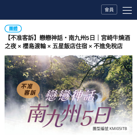
會員
團體
【不准客訴】戀戀神話・南九州5日｜宮崎牛燒酒
之夜 × 櫻島渡輪 × 五星飯店住宿 × 不進免稅店
團型編號 KMI05ITB