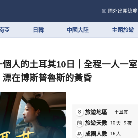
國外出團總覽
南亞
日韓
中國大陸
主題旅遊
一個人的土耳其10日｜全程一人一
、漂在博斯普魯斯的黃昏
旅遊地區
room
土耳其
旅遊天數
天
夜
event
10
9
成團人數
人
people
16