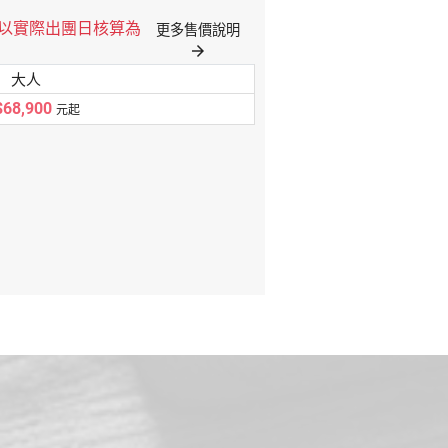
格以實際出團日核算為
更多售價說明
arrow_forward
大人
68,900
元起