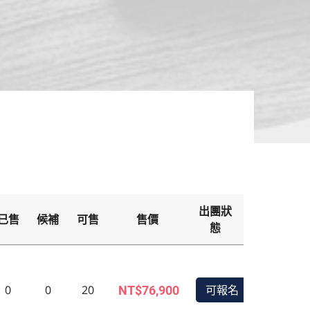
出團狀
已售
候補
可售
售價
備
態
0
0
20
可報名
NT$76,900