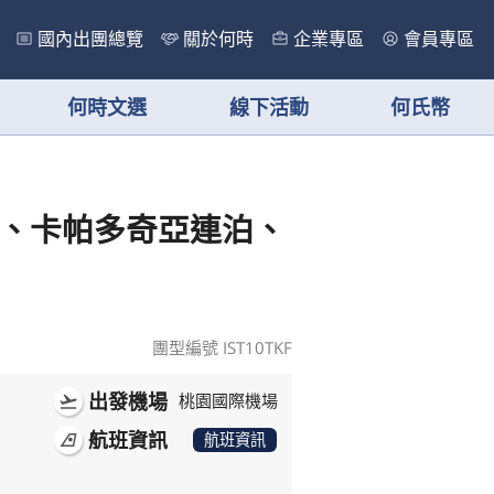
國內出團總覽
關於何時
企業專區
會員專區
何時文選
線下活動
何氏幣
室、卡帕多奇亞連泊、
團型編號 IST10TKF
出發機場
flight_takeoff
桃園國際機場
航班資訊
airlines
航班資訊