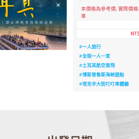
本價格為參考價, 實際價
準
NT$
#一人旅行
#全程一人一室
#土耳其航空直飛
#博斯普魯斯海峽遊船
#塔克辛大街叮叮車體驗