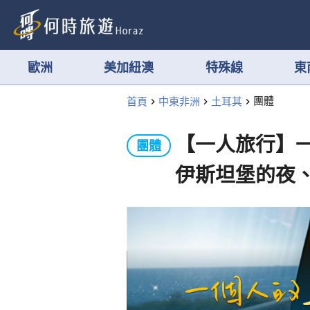
歐洲
美加紐澳
特殊線
東
首頁
中東非洲
土耳其
團體
【一人旅行】
團體
伊斯坦堡的夜