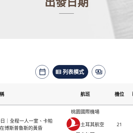
出發日期
月曆模式
列表模式
價格模式
calendar_today
view_list
payments
稱
航班
機位
桃園國際機場
0日｜全程一人一室、卡帕
21
土耳其航空
在博斯普魯斯的黃昏