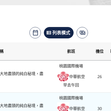
月曆模式
列表模式
價格模式
calendar_today
view_list
payments
稱
航班
機位
桃園國際機場
大地盡頭的純白秘境，盡
26
中華航空
早去午回
桃園國際機場
大地盡頭的純白秘境，盡
30
中華航空