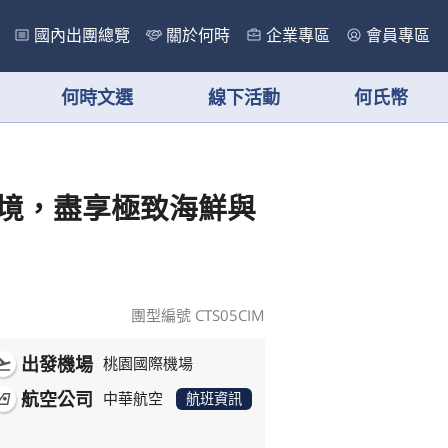
國內出團總覽
關於何時
企業專區
會員專區
何時文選
線下活動
何氏幣
境，盡享極致海鮮與
團型編號 CTS05CIM
出發機場
ht_takeoff
桃園國際機場
航空公司
rlines
中華航空
航班資訊