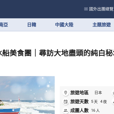
國外出團總覽
南亞
日韓
中國大陸
主題旅遊
冰船美食團｜尋訪大地盡頭的純白秘
旅遊地區
room
日本
flig
旅遊天數
天
夜
event
5
4
ai
成團人數
人
people
16