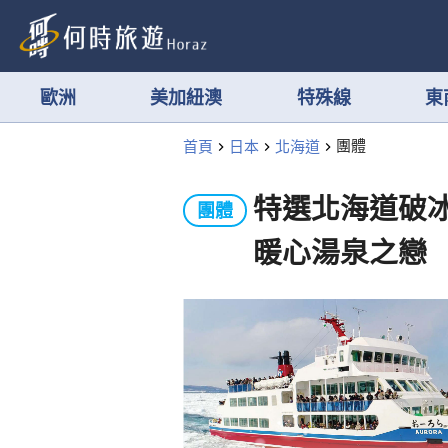
歐洲
美加紐澳
特殊線
東
首頁
日本
北海道
團體
特選北海道破
團體
暖心湯泉之戀