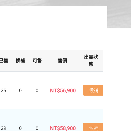
出團狀
已售
候補
可售
售價
備
態
保證出
25
0
0
候補
NT$56,900
29
0
0
候補
NT$58,900