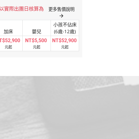
格以實際出團日核算為
更多售價說明
arrow_forward
小孩不佔床
加床
嬰兒
(6歲-12歲)
T$52,900
NT$5,500
NT$52,900
元起
元起
元起