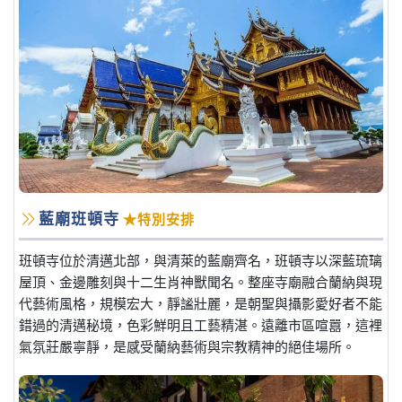
藍廟班頓寺
★特別安排
班頓寺位於清邁北部，與清萊的藍廟齊名，班頓寺以深藍琉璃
屋頂、金邊雕刻與十二生肖神獸聞名。整座寺廟融合蘭納與現
代藝術風格，規模宏大，靜謐壯麗，是朝聖與攝影愛好者不能
錯過的清邁秘境，色彩鮮明且工藝精湛。遠離市區喧囂，這裡
氣氛莊嚴寧靜，是感受蘭納藝術與宗教精神的絕佳場所。