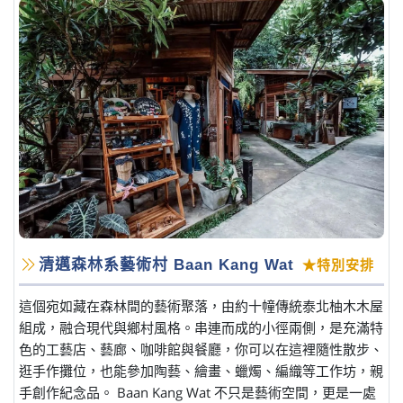
清邁森林系藝術村 Baan Kang Wat
★特別安排
這個宛如藏在森林間的藝術聚落，由約十幢傳統泰北柚木木屋
組成，融合現代與鄉村風格。串連而成的小徑兩側，是充滿特
色的工藝店、藝廊、咖啡館與餐廳，你可以在這裡隨性散步、
逛手作攤位，也能參加陶藝、繪畫、蠟燭、編織等工作坊，親
手創作紀念品。 Baan Kang Wat 不只是藝術空間，更是一處