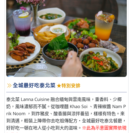
全城最好吃泰北菜
★特別安排
泰北菜 Lanna Cuisine 融合緬甸與雲南風味，重香料、少椰
奶，風味濃郁而不膩。從咖哩麵 Khao Soi 、青辣椒醬 Nam P
rik Noom ，到炸豬皮、酸香腸與涼拌番茄，樣樣有特色。來
到清邁，輕裝上陣帶你去吃祖傳配方・全城最好吃泰北餐廳，
好好吃一頓在地人從小吃到大的滋味。
※此為示意圖實際依現