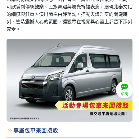
可欣賞到傳統鼓樂、民族舞蹈與燭光祈福表演，展現北泰文化
的細膩與莊重。演出節奏由靜至動，搭配天燈升空的關鍵時
刻，營造震撼人心的氛圍，讓觀眾在視覺與心靈上都留下深刻
感受。
諮詢
專屬包車來回接駁