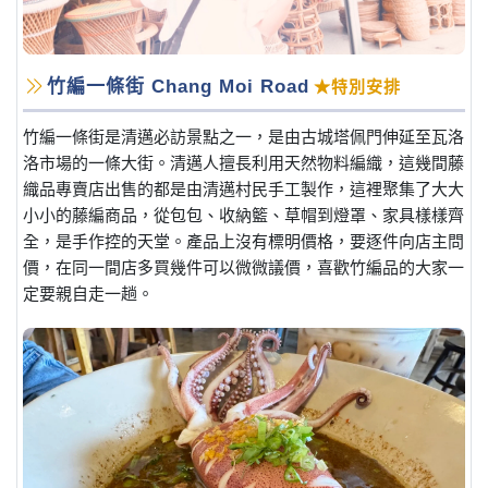
竹編一條街 Chang Moi Road
★特別安排
竹編一條街是清邁必訪景點之一，是由古城塔佩門伸延至瓦洛
洛市場的一條大街。清邁人擅長利用天然物料編織，這幾間藤
織品專賣店出售的都是由清邁村民手工製作，這裡聚集了大大
小小的藤編商品，從包包、收納籃、草帽到燈罩、家具樣樣齊
全，是手作控的天堂。產品上沒有標明價格，要逐件向店主問
價，在同一間店多買幾件可以微微議價，喜歡竹編品的大家一
定要親自走一趟。