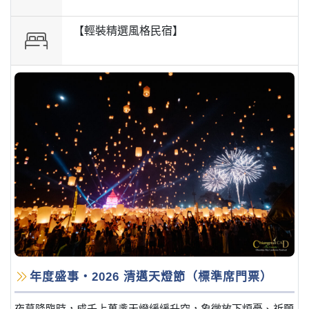
【輕裝精選風格民宿】
年度盛事・2026 清邁天燈節（標準席門票）
夜幕降臨時，成千上萬盞天燈緩緩升空，象徵放下煩憂、祈願