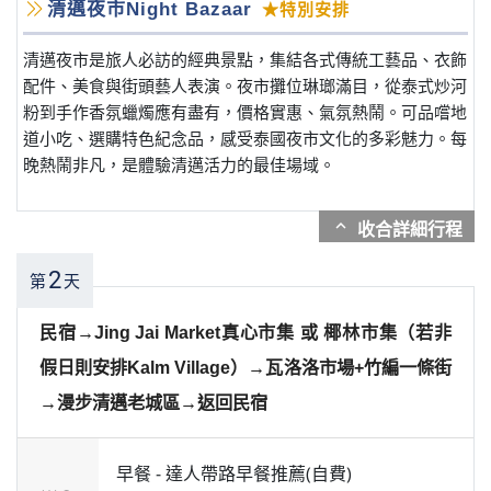
清邁夜市Night Bazaar
★特別安排
清邁夜市是旅人必訪的經典景點，集結各式傳統工藝品、衣飾
配件、美食與街頭藝人表演。夜市攤位琳瑯滿目，從泰式炒河
粉到手作香氛蠟燭應有盡有，價格實惠、氣氛熱鬧。可品嚐地
道小吃、選購特色紀念品，感受泰國夜市文化的多彩魅力。每
晚熱鬧非凡，是體驗清邁活力的最佳場域。
expand_more
2
第
天
民宿→Jing Jai Market真心市集 或 椰林市集（若非
假日則安排Kalm Village）→瓦洛洛市場+竹編一條街
→漫步清邁老城區→返回民宿
早餐 -
達人帶路早餐推薦(自費)