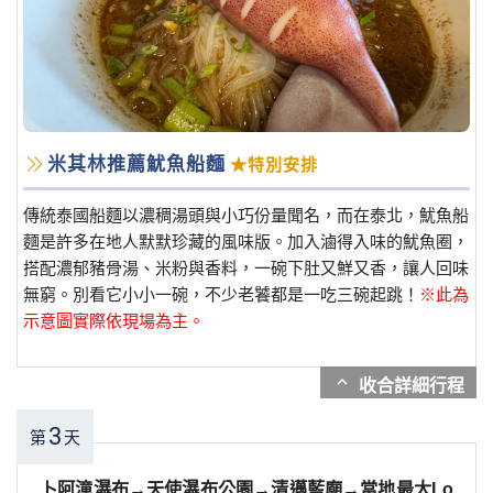
米其林推薦魷魚船麵
★特別安排
傳統泰國船麵以濃稠湯頭與小巧份量聞名，而在泰北，魷魚船
麵是許多在地人默默珍藏的風味版。加入滷得入味的魷魚圈，
搭配濃郁豬骨湯、米粉與香料，一碗下肚又鮮又香，讓人回味
無窮。別看它小小一碗，不少老饕都是一吃三碗起跳！
※此為
示意圖實際依現場為主。
expand_more
3
第
天
卜阿潼瀑布→天使瀑布公園→清邁藍廟→當地最大Lo