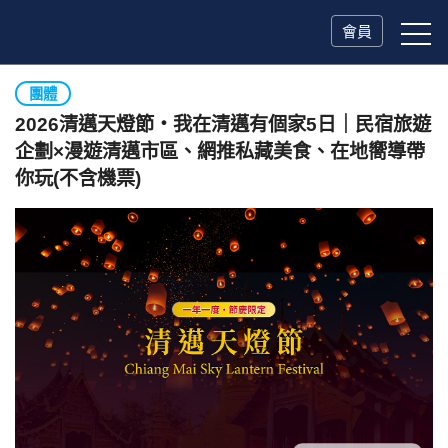
會員
團體
2026清邁天燈節・我在清邁有個家5日｜民宿旅遊
企劃×漫遊清邁市區、網推私藏美食、在地嚮導帶
你玩(不含機票)