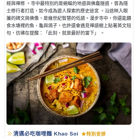
經與禪修 。寺中最特別的是蜿蜒的地道與佛龕隧道，曾為隱
士修行者打造，如今成為遊人探索的歷史迷宮 。沿途映入眼
簾的碑文與佛像，是幾世紀智慧的低語。漫步寺中，你還能餵
食水塘裡的魚、龜與鴿子，也許還會遇見禪語樹上貼著英文短
句，彷彿在提醒：「此刻，就是最好的當下」 。
清邁必吃咖哩麵 Khao Soi
★特別安排