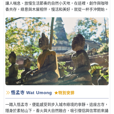
讓人喘息、放慢生活節奏的自然小天地，在這裡，創作與咖啡
香共存，綠意與木屋相伴，慢活和美好，就從一杯手沖開始。
悟孟寺 Wat Umong
★特別安排
一踏入悟孟寺，便能感受到步入城市綠境的寧靜。這座古寺，
隱身於素帖山下，香火與大自然融合，吸引僧侶與信眾前來誦