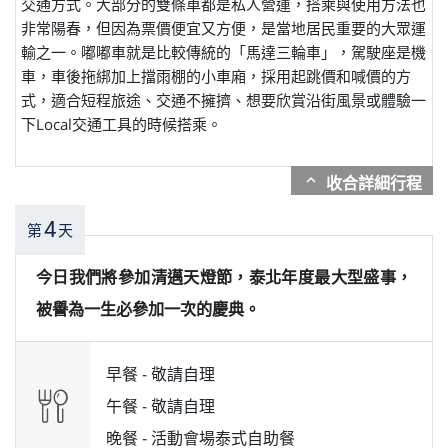
交通方式。大部分的雙條車都是私人營運，搭乘與使用方法也
非常陽春，但因為票價便宜又方便，是當地居民重要的大眾運
輸之一。嘟嘟車就是比較傳統的「馬達三輪車」，駕駛座是機
車，車後拖綁加上擋雨棚的小車廂，採用起跳價和喊價的方
式，適合短程旅途、交通不擁擠、想要欣賞沿街風景或體驗一
下Local交通工具的時候搭乘。
expand_more
4
第
天
今日我們將參加清邁天燈節，泰北年度最大型盛事，
被譽為一生必參加一次的慶典。
早餐 -
敬請自理
午餐 -
敬請自理
晚餐 -
活動會場泰式自助餐