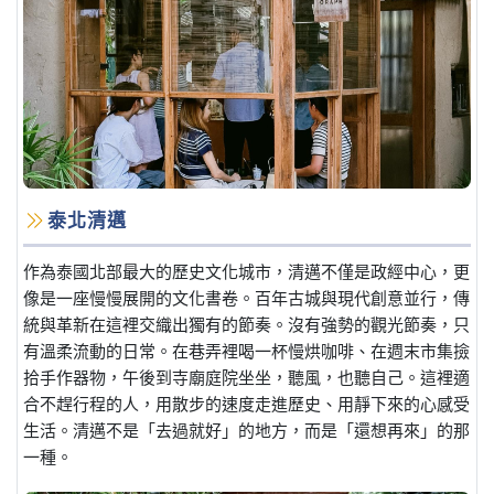
泰北清邁
作為泰國北部最大的歷史文化城市，清邁不僅是政經中心，更
像是一座慢慢展開的文化書卷。百年古城與現代創意並行，傳
統與革新在這裡交織出獨有的節奏。沒有強勢的觀光節奏，只
有溫柔流動的日常。在巷弄裡喝一杯慢烘咖啡、在週末市集撿
拾手作器物，午後到寺廟庭院坐坐，聽風，也聽自己。這裡適
合不趕行程的人，用散步的速度走進歷史、用靜下來的心感受
生活。清邁不是「去過就好」的地方，而是「還想再來」的那
一種。