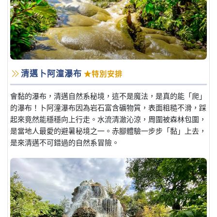
清邁卜阿潼瀑布
★特別安排
會黏的瀑布，清邁自然系秘境，這不是魔法，是真的能「爬」
的瀑布！卜阿潼瀑布因為岩石富含礦物質，表面粗糙不滑，踩
起來竟然能穩穩向上行走。水流清澈沁涼，周圍被森林包圍，
是當地人最愛的避暑秘境之一。赤腳體驗一步步「黏」上去，
是來清邁不可錯過的自然系冒險。