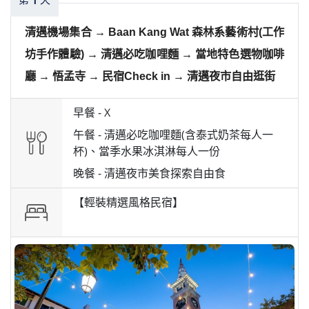
清邁機場集合 → Baan Kang Wat 森林系藝術村(工作
坊手作體驗) → 清邁必吃咖哩麵 → 當地特色選物咖啡
廳 → 悟孟寺 → 民宿Check in → 清邁夜市自由逛街
早餐 -
X
午餐 -
清邁必吃咖哩麵(含泰式奶茶每人一
杯)、當季水果冰淇淋每人一份
晚餐 -
清邁夜市美食探索自由食
【輕裝精選風格民宿】