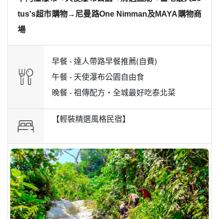
tus's超市購物→尼曼路One Nimman及MAYA購物商
場
早餐 -
達人帶路早餐推薦(自費)
午餐 -
天使瀑布公園自由食
晚餐 -
祖傳配方・全城最好吃泰北菜
【輕裝精選風格民宿】