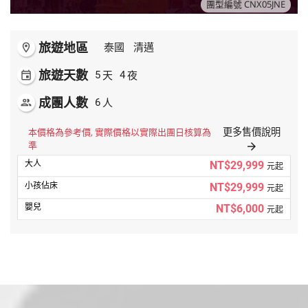
團型編號 CNX05JNE
旅遊地區
room
泰國
清邁
旅遊天數
天
夜
event
5
4
成團人數
人
people
6
更多售價說明
本價格為參考價, 實際價格以實際出團日核算為
準
arrow_forward
NT$29,999
元起
NT$29,999
元起
NT$6,000
元起