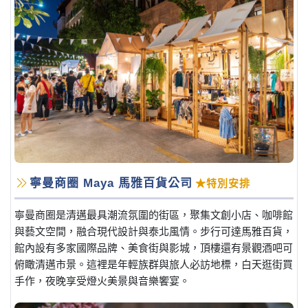
寧曼商圈 Maya 馬雅百貨公司
★特別安排
寧曼商圈是清邁最具潮流氛圍的街區，聚集文創小店、咖啡館
與藝文空間，融合現代設計與泰北風情。步行可達馬雅百貨，
館內設有多家國際品牌、美食街與影城，頂樓還有景觀酒吧可
俯瞰清邁市景。這裡是年輕族群與旅人必訪地標，白天逛街買
手作，夜晚享受燈火美景與音樂饗宴。