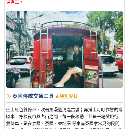
場為主。
泰國傳統交通工具
★特別安排
坐上紅色雙條車，吹著風漫遊清邁古城；再搭上叮叮作響的嘟
嘟車，穿梭夜市與老街之間，每一段移動，都是一場微旅行。
雙條車，是在泰國、寮國、柬埔寨 等東南亞國家常見的民間