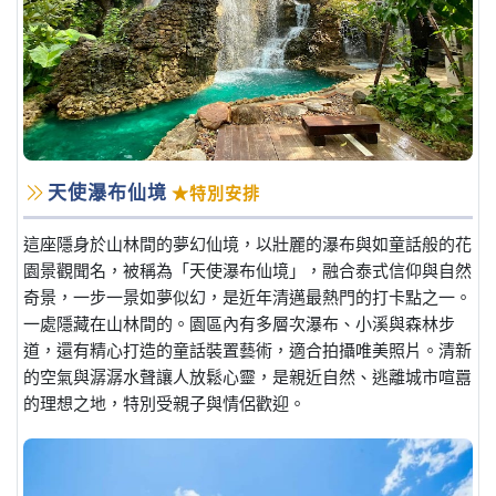
天使瀑布仙境
★特別安排
這座隱身於山林間的夢幻仙境，以壯麗的瀑布與如童話般的花
園景觀聞名，被稱為「天使瀑布仙境」，融合泰式信仰與自然
奇景，一步一景如夢似幻，是近年清邁最熱門的打卡點之一。
一處隱藏在山林間的。園區內有多層次瀑布、小溪與森林步
道，還有精心打造的童話裝置藝術，適合拍攝唯美照片。清新
的空氣與潺潺水聲讓人放鬆心靈，是親近自然、逃離城市喧囂
的理想之地，特別受親子與情侶歡迎。