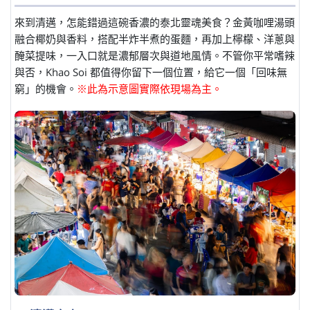
來到清邁，怎能錯過這碗香濃的泰北靈魂美食？金黃咖哩湯頭
融合椰奶與香料，搭配半炸半煮的蛋麵，再加上檸檬、洋蔥與
醃菜提味，一入口就是濃郁層次與道地風情。不管你平常嗜辣
與否，Khao Soi 都值得你留下一個位置，給它一個「回味無
窮」的機會。
※此為示意圖實際依現場為主。