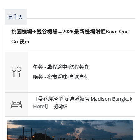
1
第
天
桃園機場✈曼谷機場→2026最新機場附近Save One
Go 夜市
午餐 -
啟程途中•航程餐食
晚餐 -
夜市覓味•自選自付
【曼谷經濟型 麥迪遜飯店 Madison Bangkok
Hotel】 或
同級