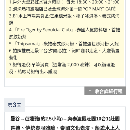
1.戶外大型彩虹水舞秀時間： 每天 18:30、20:00、21:00
2.泡泡瑪特旗艦店已及全球海外第一間POP MART CAFÉ
3.B1水上市場美食區:芒果糯米飯、椰子冰淇淋、泰式烤海
鮮
4.「Fire Tiger by Seoulcial Club」-泰國人氣飲料店，首推
虎紋奶茶
5.「Thipsamai」-米推泰式炒河粉，首推蛋包炒河粉 大蝦
6.拍照推薦江景平台(夕陽必拍)、河畔咖啡走道、大廳裝置
藝術
7.記得退稅:單筆消費（通常滿 2,000 泰銖）可以辦理退
稅，結帳時記得出示護照
expand_more
3
第
天
曼谷→芭達雅(約2.5小時)→爽泰渡假莊園10合1(莊園
巡禮、傳統泰服體驗、泰國文化表演、船遊水上人