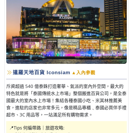
暹羅天地百貨 Iconsiam
▲入內參觀
斥資超過 540 億泰銖打造奢華、氣派的室內外空間，最大的
特色就是將「泰國傳統水上市場」整個搬進百貨公司，是全泰
國最大的室內水上市場！集結各種泰國小吃、米其林推薦美
食，進駐的店家也非常多元，像是精品專櫃﹑泰國必買伴手禮
超市、3C 用品等，一站滿足所有購物需求。
📍Tips 何編帶路｜旅遊攻略: