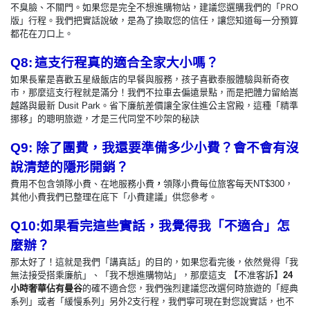
不臭臉、不關門。如果您是完全不想進購物站，建議您選購我們的「PRO
版」行程。我們把實話說破，是為了換取您的信任，讓您知道每一分預算
都花在刀口上。
Q8:
這支行程真的適合全家大小嗎？
如果長輩是喜歡五星級飯店的早餐與服務，孩子喜歡泰服體驗與新奇夜
市，那麼這支行程就是滿分！我們不拉車去偏遠景點，而是把體力留給嵩
。省下廉航差價讓全家住進公主宮殿，這種「精準
越路與最新 Dusit Park
挪移」的聰明旅遊，才是三代同堂不吵架的秘訣
Q9:
除了團費，我還要準備多少小費？會不會有沒
說清楚的隱形開銷？
，
費用不包含領隊小費、在地服務小費
，
領隊小費每位旅客每天NT$300
其他小費我們已整理在底下「小費建議」供您參考。
Q10:
如果看完這些實話，我覺得我「不適合」怎
麼辦？
那太好了！這就是我們「講真話」的目的，如果您看完後，依然覺得「我
無法接受搭乘廉航」、「我不想進購物站」，那麼這支 【不准客訴】
24
小時奢華佔有曼谷
的確不適合您，我們強烈建議您改選何時旅遊的「經典
支行程，我們寧可現在對您說實話，也不
系列」或者「緩慢系列」另外2