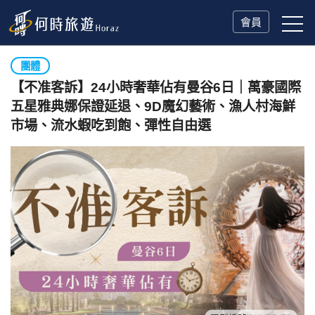
會員
團體
【不准客訴】24小時奢華佔有曼谷6日｜萬豪國際
五星雅典娜保證延退、9D魔幻藝術、漁人村海鮮
市場、流水蝦吃到飽、彈性自由選