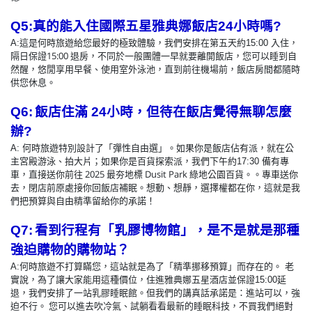
Q5:
真的能入住國際五星雅典娜飯店24小時嗎?
入住，
A:
這是何時旅遊給您最好的極致體驗，我們安排在第五天約15:00
隔日保證15:00 退房，不同於一般團體一早就要離開飯店，您可以睡到自
然醒，悠閒享用早餐、使用室外泳池，直到前往機場前，飯店房間都隨時
供您休息。
Q6:
飯店住滿 24小時，但待在飯店覺得無聊怎麼
辦?
A:
何時旅遊特別設計了「彈性自由選」。如果你是飯店佔有派，就在公
備有專
主宮殿游泳、拍大片；如果你是百貨探索派，我們下午約17:30
車，直接送你前往 2025 最夯地標 Dusit Park 綠地公園百貨。。專車送你
去，閉店前原處接你回飯店補眠。想動、想靜，選擇權都在你，這就是我
們把預算與自由精準留給你的承諾！
Q7:
看到行程有「乳膠博物館」，是不是就是那種
強迫購物的購物站？
A:
何時旅遊不打算瞞您，這站就是為了「精準挪移預算」而存在的。 老
延
實說，為了讓大家能用這種價位，住進雅典娜五星酒店並保證15:00
退，我們安排了一站乳膠睡眠館。但我們的講真話承諾是：進站可以，強
迫不行。 您可以進去吹冷氣、試躺看看最新的睡眠科技，不買我們絕對