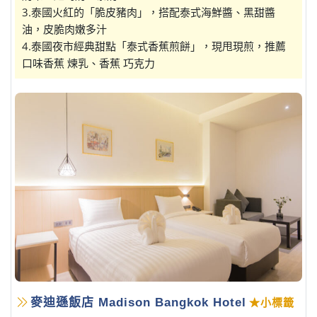
3.泰國火紅的「脆皮豬肉」，搭配泰式海鮮醬、黑甜醬
油，皮脆肉嫩多汁
4.泰國夜市經典甜點「泰式香蕉煎餅」，現甩現煎，推薦
口味香蕉 煉乳、香蕉 巧克力
麥迪遜飯店 Madison Bangkok Hotel
★小標籤