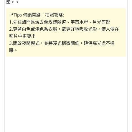
影。。
📍Tips 何編帶路｜拍照攻略:
1.先往熱門區域去像玫瑰隧道、宇宙水母、月光剪影
2.穿著白色或淺色系衣服，能更好地吸收光影，使人像在
照片中更突出
3.開啟夜間模式，並將曝光稍微調低，確保高光處不過
曝。