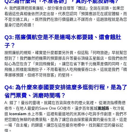
Q2:
為什麼叫
「不准客訴」，真的不能投訴嗎?
A:
我們選擇把搭乘廉航、部分餐食自理等「醜話」全說在前頭。如果您
看過這些真相後依然決定出發，代表您認同「預算應該花在感官體驗，而
不是交通工具」。既然我們在旅行價值觀上不謀而合，這趟旅程就是為您
量身打造的奇蹟！
Q3:
搭廉價航空是不是連喝水都要錢、還會餓肚
子？
按照廉航的規矩，確實是什麼都要另外買。但這點「何時旅遊」早就幫您
想到了！我們雖然把機票的預算挪去升等曼谷頂級五星飯店，但我們依然
貼心為您包含了「來回飛機餐」。讓您在省下數千元機票差價的同時，在
飛機上照樣能填飽肚子，不用看著別人吃飛機餐吞口水。這就是我們「精
準挪移預算，但絕不苛待旅客」的堅持。
Q4:
為什麼來泰國要安排這麼多逛街行程，是為了
省門票費、消磨時間嗎？
A:
錯了！曼谷的靈魂，就藏在百貨與夜市的煙火氣裡。 從潮流指標喬德
夜市，漫步百年舊城
嵩越路
、吹冷氣
夜市、在地人最愛的Save One GO
逛
Iconsiam
水上市集，這裡有最道地的米其林小吃與手作創意。我們不
把您關在無聊的收費景點，是為了讓您自由探索最真實的曼谷生活。這是
一場「自主權」的歸還，讓您在這些最夯地標中，找到屬於您的曼谷記
憶。