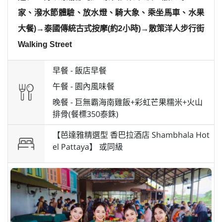
家、潑水節體驗、放水燈、騎大象、乘坐馬車、水果
大餐)→泰國傳統古式按摩(約2小時)→散策洋人步行街
Walking Street
早餐 -
飯店早餐
午餐 -
園內風味餐
晚餐 -
巨無霸海南雞飯+彩虹芒果糯米+火山
排骨(餐標350泰銖)
【芭達雅精選型 香巴拉酒店 Shambhala Hot
el Pattaya】 或
同級