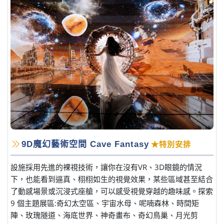
9D魔幻藝術空間 Cave Fantasy
★特別安排
設施採用先進的裸視技術，讓你在沒有VR、3D眼鏡的情況
下，也能看到逼真、栩栩如生的視覺效果，某些區域甚至結合
了動感場景或沉浸式座艙，可以感受視覺穿越的趣味感。探索
9 個主題展區:奇幻太空區、宇宙水母、呢喃森林、時間矩
陣、玫瑰隧道、海底世界、神奇畫布、奇幻鳥巢、月光剪