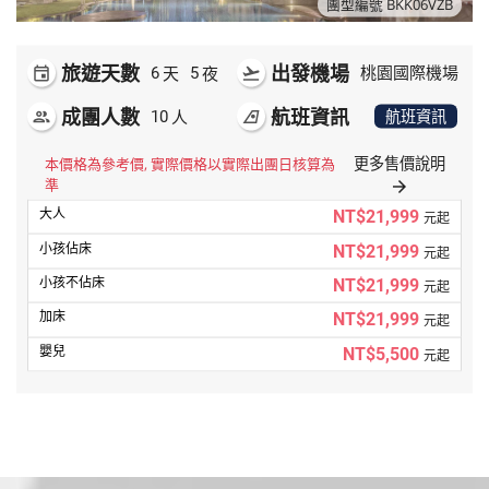
團型編號 BKK06VZB
旅遊天數
出發機場
天
夜
event
6
5
flight_takeoff
桃園國際機場
成團人數
航班資訊
人
people
10
airlines
航班資訊
更多售價說明
本價格為參考價, 實際價格以實際出團日核算為
準
arrow_forward
NT$21,999
元起
NT$21,999
元起
NT$21,999
元起
NT$21,999
元起
NT$5,500
元起