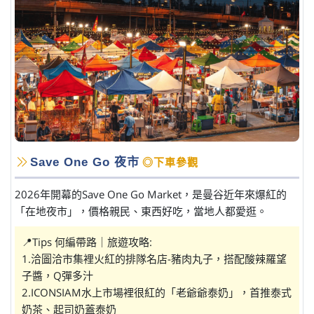
Save One Go 夜市
◎下車參觀
2026年開幕的Save One Go Market，是曼谷近年來爆紅的
「在地夜市」，價格親民、東西好吃，當地人都愛逛。
📍Tips 何編帶路｜旅遊攻略:
1.洽圖洽市集裡火紅的排隊名店-豬肉丸子，搭配酸辣羅望
子醬，Q彈多汁
2.ICONSIAM水上市場裡很紅的「老爺爺泰奶」，首推泰式
奶茶、起司奶蓋泰奶