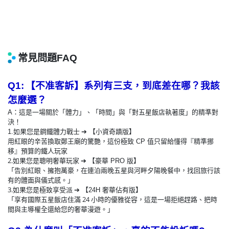
Q1:
【不准客訴】系列有三支，到底差在哪？我該
怎麼選？
A
：這是一場關於「體力」、「時間」與「對五星飯店執著度」的精準對
決！
如果您是鋼鐵體力戰士
1.
➔
【小資奇蹟版】
值只留給懂得『精準挪
用紅眼的辛苦換取鄭王廟的驚艷，這份極致 CP
移』預算的鐵人玩家
2.如果您是聰明奢華玩家
版】
➔
【豪華 PRO
「告別紅眼、擁抱萬豪，在連泊兩晚五星與河畔夕陽晚餐中，找回旅行該
有的體面與儀式感。」
3.如果您是極致享受派
奢華佔有版】
➔
【24H
「享有國際五星飯店住滿 24 小時的優雅從容，這是一場拒絕趕路、把時
間與主導權全還給您的奢華漫遊。」