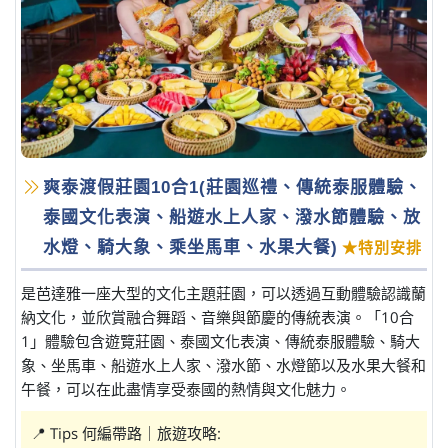
爽泰渡假莊園10合1(莊園巡禮、傳統泰服體驗、
泰國文化表演、船遊水上人家、潑水節體驗、放
水燈、騎大象、乘坐馬車、水果大餐)
★特別安排
是芭達雅一座大型的文化主題莊園，可以透過互動體驗認識蘭
納文化，並欣賞融合舞蹈、音樂與節慶的傳統表演。「10合
1」體驗包含遊覽莊園、泰國文化表演、傳統泰服體驗、騎大
象、坐馬車、船遊水上人家、潑水節、水燈節以及水果大餐和
午餐，可以在此盡情享受泰國的熱情與文化魅力。
📍 Tips 何編帶路｜旅遊攻略: