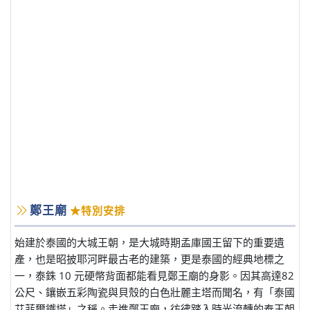
鄭王廟
★特別安排
始建於泰國的大城王朝，是大城時期孟庫國王留下的重要遺
產，也是昭披耶河畔最古老的建築，更是泰國的經典地標之
一，泰銖 10 元硬幣背面都能看見鄭王廟的身影。因其高達82
公尺、鑲嵌五彩陶瓷與貝殼的白色壯麗主塔而聞名，有「泰國
艾菲爾鐵塔」之稱。走進鄭王廟，彷彿踏入時光流轉的泰王朝