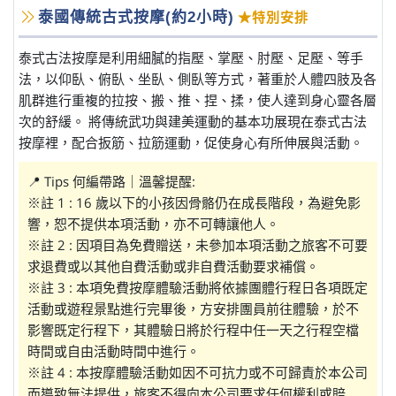
泰國傳統古式按摩(約2小時)
★特別安排
泰式古法按摩是利用細膩的指壓、掌壓、肘壓、足壓、等手
法，以仰臥、俯臥、坐臥、側臥等方式，著重於人體四肢及各
肌群進行重複的拉按、搬、推、捏、揉，使人達到身心靈各層
次的舒緩。 將傳統武功與建美運動的基本功展現在泰式古法
按摩裡，配合扳筋、拉筋運動，促使身心有所伸展與活動。
📍 Tips 何編帶路｜溫馨提醒:
※註 1 : 16 歲以下的小孩因骨骼仍在成長階段，為避免影
響，恕不提供本項活動，亦不可轉讓他人。
※註 2 : 因項目為免費贈送，未參加本項活動之旅客不可要
求退費或以其他自費活動或非自費活動要求補償。
※註 3 : 本項免費按摩體驗活動將依據團體行程日各項既定
活動或遊程景點進行完畢後，方安排團員前往體驗，於不
影響既定行程下，其體驗日將於行程中任一天之行程空檔
時間或自由活動時間中進行。
※註 4 : 本按摩體驗活動如因不可抗力或不可歸責於本公司
而導致無法提供，旅客不得向本公司要求任何權利或賠