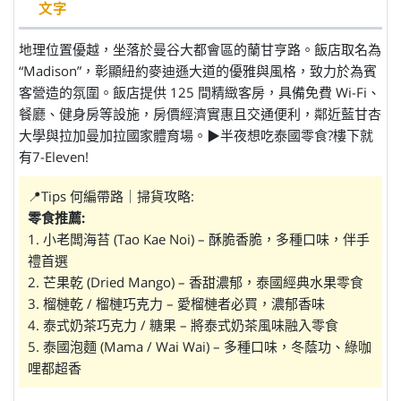
文字
地理位置優越，坐落於曼谷大都會區的蘭甘亨路。飯店取名為
“Madison”，彰顯紐約麥迪遜大道的優雅與風格，致力於為賓
客營造的氛圍。飯店提供 125 間精緻客房，具備免費 Wi-Fi、
餐廳、健身房等設施，房價經濟實惠且交通便利，鄰近藍甘杏
大學與拉加曼加拉國家體育場。▶︎半夜想吃泰國零食?樓下就
有7-Eleven!
📍Tips 何編帶路｜掃貨攻略:
零食推薦:
1. 小老闆海苔 (Tao Kae Noi) – 酥脆香脆，多種口味，伴手
禮首選
2. 芒果乾 (Dried Mango) – 香甜濃郁，泰國經典水果零食
3. 榴槤乾 / 榴槤巧克力 – 愛榴槤者必買，濃郁香味
4. 泰式奶茶巧克力 / 糖果 – 將泰式奶茶風味融入零食
5. 泰國泡麵 (Mama / Wai Wai) – 多種口味，冬蔭功、綠咖
哩都超香