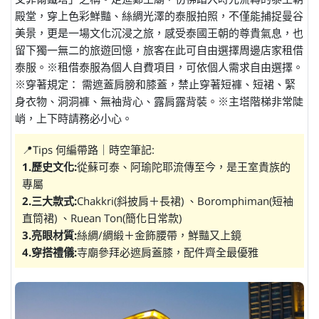
殿堂，穿上色彩鮮豔、絲綢光澤的泰服拍照，不僅能捕捉曼谷
美景，更是一場文化沉浸之旅，感受泰國王朝的尊貴氣息，也
留下獨一無二的旅遊回憶，旅客在此可自由選擇周邊店家租借
泰服。※租借泰服為個人自費項目，可依個人需求自由選擇。
※穿著規定： 需遮蓋肩膀和膝蓋，禁止穿著短褲、短裙、緊
身衣物、洞洞褲、無袖背心、露肩露背裝。※主塔階梯非常陡
峭，上下時請務必小心。
📍Tips 何編帶路｜時空筆記:
1.歷史文化:
從蘇可泰、阿瑜陀耶流傳至今，是王室貴族的
專屬
2.三大款式:
Chakkri(斜披肩＋長裙) 、Boromphiman(短袖
直筒裙) 、Ruean Ton(簡化日常款)
3.亮眼材質:
絲綢/綢緞＋金飾腰帶，鮮豔又上鏡
4.穿搭禮儀:
寺廟參拜必遮肩蓋膝，配件齊全最優雅