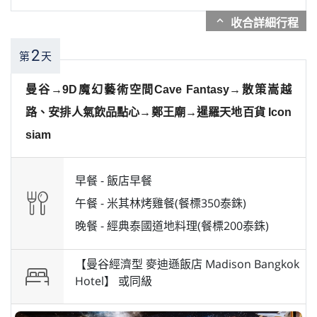
expand_more
2
第
天
曼谷→9D魔幻藝術空間Cave Fantasy→散策嵩越
路、安排人氣飲品點心→鄭王廟→暹羅天地百貨 Icon
siam
早餐 -
飯店早餐
午餐 -
米其林烤雞餐(餐標350泰銖)
晚餐 -
經典泰國道地料理(餐標200泰銖)
【曼谷經濟型 麥迪遜飯店 Madison Bangkok
Hotel】 或
同級