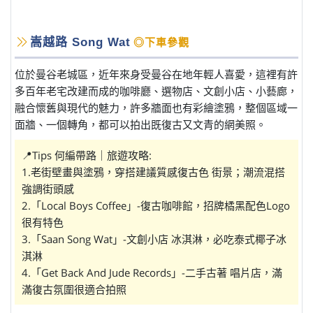
嵩越路 Song Wat
◎下車參觀
位於曼谷老城區，近年來身受曼谷在地年輕人喜愛，這裡有許
多百年老宅改建而成的咖啡廳、選物店、文創小店、小藝廊，
融合懷舊與現代的魅力，許多牆面也有彩繪塗鴉，整個區域一
面牆、一個轉角，都可以拍出既復古又文青的網美照。
📍Tips 何編帶路｜旅遊攻略:
1.老街壁畫與塗鴉，穿搭建議質感復古色 街景；潮流混搭
強調街頭感
2.「Local Boys Coffee」-復古咖啡館，招牌橘黑配色Logo
很有特色
3.「Saan Song Wat」-文創小店 冰淇淋，必吃泰式椰子冰
淇淋
4.「Get Back And Jude Records」-二手古著 唱片店，滿
滿復古氛圍很適合拍照