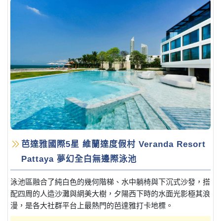
芭達雅國際5星 維蘭達度假村 Veranda Resort
Pattaya 夢幻全白無邊際泳池
泳池區融合了純白色的幾何階梯、水中躺椅與下沉式沙發，搭
配四周的人造沙灘與網美大樹，夕陽西下時的水面光影極其浪
漫，是各大社群平台上最熱門的芭達雅打卡地標。