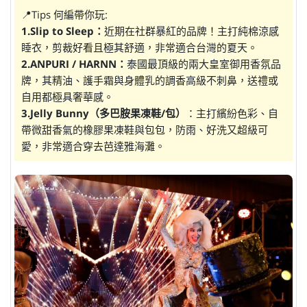
📍Tips 何編帶你玩:
1.Slip to Sleep：
近期在社群暴紅的品牌！主打純棉涼感
睡衣，剪裁好看且極其舒適，非常適合台灣的夏天。
2.ANPURI / HARNN：
泰國最頂級的兩大皇室御用香氛品
牌，其精油、護手霜與身體乳的調香高級不刺鼻，送禮或
自用都極具奢華感。
3.Jelly Bunny（多巴胺果凍鞋/包）
：主打繽紛色彩、自
帶微甜香氣的橡膠果凍鞋與包包，防雨、好洗又超級可
愛，非常適合穿去芭達雅海灘。