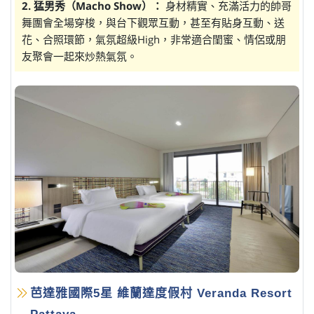
2. 猛男秀（Macho Show）：
身材精實、充滿活力的帥哥
舞團會全場穿梭，與台下觀眾互動，甚至有貼身互動、送
花、合照環節，氣氛超級High，非常適合閨蜜、情侶或朋
友聚會一起來炒熱氣氛。
芭達雅國際5星 維蘭達度假村 Veranda Resort