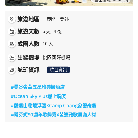
旅遊地區
room
泰國
曼谷
旅遊天數
天
夜
event
5
4
成團人數
人
people
10
出發機場
flight_takeoff
桃園國際機場
航班資訊
airlines
航班資訊
#曼谷奢華五星雅典娜酒店
#Ocean Sky Plus船上晚宴
#薩邁山秘境浮潛XCamp Chang象營奇遇
#蒂芬妮50週年歌舞秀X芭達雅歐風漁人村