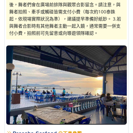
後，舞者們會在廣場前排隊與觀眾合影留念。請注意，與
舞者拍照、牽手或觸碰皆需支付小費（每次約100泰銖
起，依現場實際狀況為準），建議提早準備好紙鈔。 3.若
與舞者合影時有其他舞者主動一起入鏡，通常需要一併支
付小費，拍照前可先留意或向導遊領隊確認。