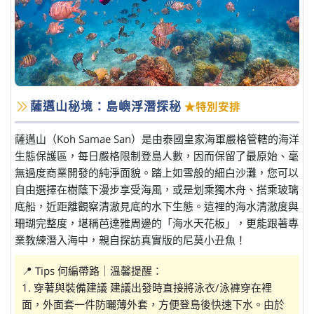
薩邁山秘境：島嶼浮潛探秘
★特別安排
薩邁山（Koh Samae San）是由泰國皇家海軍嚴格管轄的海洋
生態保護區，每日嚴格限制登島人數，因而保留了最原始、毫
無過度商業開發的純淨面貌。踏上如雪般的細白沙灘，您可以
自由選擇在樹蔭下漫步享受海風，或是划乘獨木舟、搭乘玻璃
底船，近距離觀察清澈見底的水下生態。這裡的海水清澈度與
珊瑚完整度，堪稱芭達雅周邊的「海水天花板」，更能跟著專
業教練潛入海中，親自探訪真實版的尼莫小丑魚！
📍 Tips 何編帶路｜溫馨提醒：
1. 穿著與裝備建議 建議出發時直接將泳衣/泳褲穿在裡
面，外面套一件防曬薄外套，方便登島後快速下水。由於