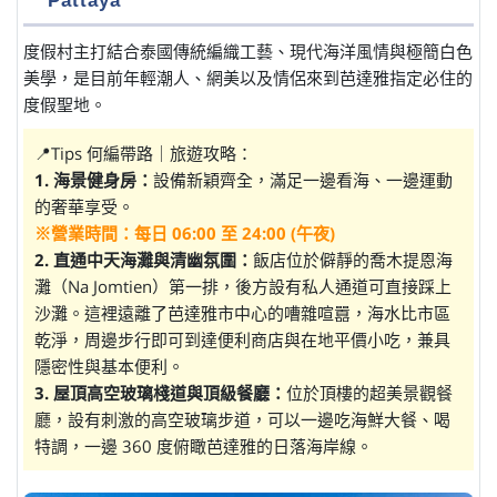
Pattaya
度假村主打結合泰國傳統編織工藝、現代海洋風情與極簡白色
美學，是目前年輕潮人、網美以及情侶來到芭達雅指定必住的
度假聖地。
📍Tips 何編帶路｜旅遊攻略：
1. 海景健身房：
設備新穎齊全，滿足一邊看海、一邊運動
的奢華享受。
※營業時間：每日 06:00 至 24:00 (午夜)
2. 直通中天海灘與清幽氛圍：
飯店位於僻靜的喬木提恩海
灘（Na Jomtien）第一排，後方設有私人通道可直接踩上
沙灘。這裡遠離了芭達雅市中心的嘈雜喧囂，海水比市區
乾淨，周邊步行即可到達便利商店與在地平價小吃，兼具
隱密性與基本便利。
3. 屋頂高空玻璃棧道與頂級餐廳：
位於頂樓的超美景觀餐
廳，設有刺激的高空玻璃步道，可以一邊吃海鮮大餐、喝
特調，一邊 360 度俯瞰芭達雅的日落海岸線。