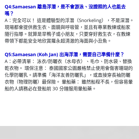
Q4:Samaesan 離島浮潛，是不會游泳、沒證照的人也能去
嗎？
A：完全可以！ 這是體驗型的浮潛（Snorkeling），不是深潛。
現場都會提供救生衣、面鏡與呼吸管，並且有專業教練或船家
隨行指導。就算是旱鴨子或小朋友，只要穿好救生衣，在教練
帶領下都能安全地欣賞羅永超清澈的海面與小丑魚。
Q5:Samaesan (Koh Jan) 出海浮潛，需要自己準備什麼？
A：必帶清單： 泳衣/防曬衣（水母衣）、毛巾、防水袋、替換
乾衣物。 環保注意： 泰國國家公園嚴格禁止使用會傷害珊瑚的
化學防曬乳。請準備「海洋友善防曬乳」，或直接穿長袖防曬
衣物（物理防曬）最保險。 暈船藥： 雖然船程不長，但容易暈
船的人請務必在登船前 30 分鐘服用暈船藥。