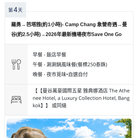
4
第
天
羅勇→芭塔雅(約1小時)- Camp Chang 象營奇遇→曼
谷(約2.5小時)→2026年最新機場夜市Save One Go
早餐 -
飯店早餐
午餐 -
涮涮鍋風味餐(餐標250泰銖)
晚餐 -
夜市覓味•自選自付
【【曼谷萬豪國際五星 雅典娜酒店 The Athe
nee Hotel, a Luxury Collection Hotel, Bang
kok】】 或
同級