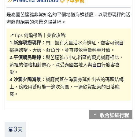
Preecha Seafood
◎下車參觀
是泰國芭達雅非常知名的平價地道海鮮餐廳，以現撈現秤的活
海鮮與絕美的海景夕陽著稱。
📍Tips 何編帶路｜美食攻略:
1.新鮮現撈現秤：
門口設有大量活水海鮮缸，顧客可親自
挑選螃蟹、大蝦、鮮魚等，並直接依重量秤重計價。
2.平價親民路線：
與芭達雅市中心街區的觀光餐廳相比，
這裡的價格相對佛心，深受泰國當地人與自由行旅客喜
愛。
3 沙灘夕陽海景：
餐廳就蓋在海灘旁延伸出去的碼頭結構
上，傍晚用餐時能一邊吹海風，一邊欣賞超美的日落晚
霞。
expand_more
3
第
天