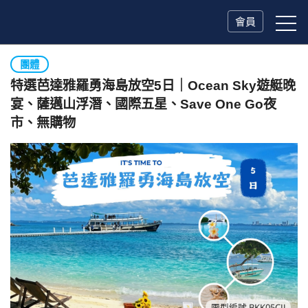
會員
團體
特選芭達雅羅勇海島放空5日｜Ocean Sky遊艇晚
宴、薩邁山浮潛、國際五星、Save One Go夜
市、無購物
團型編號 BKK05CIJ