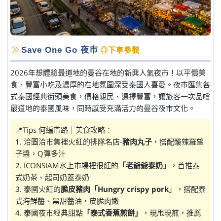
Save One Go 夜市
◎下車參觀
2026年想體驗最道地的曼谷在地的新興人氣夜市！以平價美
食、豐富小吃及濃厚的在地氛圍深受泰國人喜愛。夜市匯集各
式泰國經典街頭美食，價格親民、選擇豐富，讓旅客一次品嚐
最道地的泰國風味，同時感受充滿活力的曼谷夜市文化。
📍Tips 何編帶路｜美食攻略：
1. 洽圖洽市集裡火紅的排隊名店-
豬肉丸子
，搭配酸辣羅望
子醬，Q彈多汁
2. ICONSIAM水上市場裡很紅的
「老爺爺泰奶」
，首推泰
式奶茶、起司奶蓋泰奶
3. 泰國火紅的
脆皮豬肉「Hungry crispy pork
」，搭配泰
式海鮮醬、黑甜醬油，皮脆肉嫩
4. 泰國夜市經典甜點
「泰式香蕉煎餅」
，現甩現煎，推薦