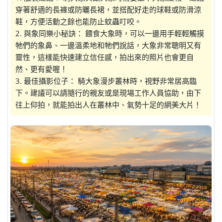
穿著舒適的長褲或防曬長裙，並搭配好走的球鞋或防滑涼
鞋，方便活動之餘也能防止蚊蟲叮咬。
2. 與象同樂小秘訣： 餵食大象時，可以一邊用手輕輕觸摸
牠們的象鼻、一邊溫柔地和牠們說話，大象非常聰明又有
靈性，這樣能快速建立信任感，拍出來的照片也會更自
然、更有愛喔！
3. 最佳攝影位子： 騎大象漫步叢林時，視野非常居高臨
下。建議可以請隨行的親友或是現場工作人員協助，由下
往上仰拍，就能拍出人在叢林中、氣勢十足的網美大片！