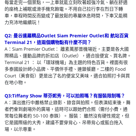
每當走完一個景點，一上車就能立刻吹著超強冷氣、躺在舒適
的座椅上補眠或滑手機充飽電。不用自己拉行李在烈日下轉
車，車程時間反而變成了最放鬆的專屬休息時間，下車又能精
力充沛地繼續玩！
Q2: 曼谷暹羅精品Outlet Siam Premier Outlet和 航站百貨
Terminal 21，這兩個購物點有什麼不同？
A：Siam Premier Outlet： 離素萬那普機場近，主要是各大國
際精品、運動品牌的折扣店（Outlet），適合撿便宜、買名牌。
Terminal 21 ： 以「環球機場」為主題的特色百貨。裡面有很
多泰國設計師小品牌、平價伴手禮、連鎖餐廳，二樓的 Food
Court（美食街）更是出了名的便宜又美味，適合拍照打卡與買
在地小物。
Q3:Tiffany Show 蒂芬妮秀，可以拍照嗎？有服裝限制嗎？
A：演出進行中嚴格禁止錄影、錄音與拍照。但表演結束後，舞
者們會到劇場外的廣場，這時可以跟她們合照（需付小費，通
常每位舞者約 50-100 泰銖）。 服裝： 雖然沒有硬性規定，但
它是國際級的大秀，建議不要穿背心、吊帶背心或藍白拖入
場，以示尊重。