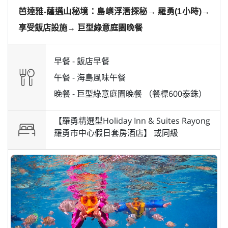
芭達雅-薩邁山秘境：島嶼浮潛探秘→ 羅勇(1小時)→
享受飯店設施→ 巨型綠意庭園晚餐
早餐 -
飯店早餐
午餐 -
海島風味午餐
晚餐 -
巨型綠意庭園晚餐 （餐標600泰銖）
【羅勇精選型Holiday Inn & Suites Rayong
羅勇市中心假日套房酒店】 或
同級