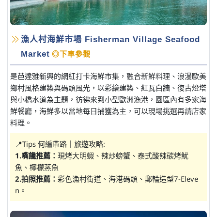
漁人村海鮮市場 Fisherman Village Seafood
Market
◎下車參觀
是芭達雅新興的網紅打卡海鮮市集，融合新鮮料理、浪漫歐美
鄉村風格建築與碼頭風光，以彩繪建築、紅瓦白牆、復古燈塔
與小橋水道為主題，彷彿來到小型歐洲漁港，園區內有多家海
鮮餐廳，海鮮多以當地每日捕獲為主，可以現場挑選再請店家
料理。
📍Tips 何編帶路｜旅遊攻略:
1.嘴饞推薦：
現烤大明蝦、辣炒螃蟹、泰式酸辣碳烤魷
魚、檸檬蒸魚
2.拍照推薦：
彩色漁村街道、海港碼頭、郵輪造型7-Eleve
n。