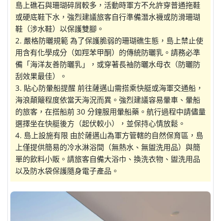
島上礁石與珊瑚碎屑較多，活動時軍方不允許穿普通拖鞋
或硬底鞋下水，強烈建議旅客自行準備潛水襪或防滑珊瑚
鞋（涉水鞋）以保護雙腳。
2. 嚴格防曬規範 為了保護脆弱的珊瑚礁生態，島上禁止使
用含有化學成分（如羥苯甲酮）的傳統防曬乳。請務必準
備「海洋友善防曬乳」，或穿著長袖防曬水母衣（防曬防
刮效果最佳）。
3. 貼心防暈船提醒 前往薩邁山需搭乘快艇或海軍交通船，
海浪顛簸程度依當天海況而異。強烈建議容易暈車、暈船
的旅客，在搭船前 30 分鐘服用暈船藥。航行過程中請儘量
選擇坐在快艇後方（起伏較小），並保持心情放鬆。
4. 島上設施有限 由於薩邁山為軍方管轄的自然保育區，島
上僅提供簡易的冷水淋浴間（無熱水、無盥洗用品）與簡
單的飲料小販。請旅客自備大浴巾、換洗衣物、盥洗用品
以及防水袋保護隨身電子產品。