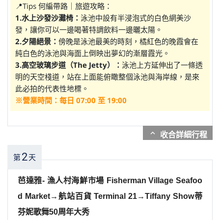
📍Tips 何編帶路｜旅遊攻略：
1.水上沙發沙灘椅：
泳池中設有半浸泡式的白色網美沙
發，讓你可以一邊喝著特調飲料一邊曬太陽。
2.夕陽絕景：
傍晚是泳池最美的時刻，橘紅色的晚霞會在
純白色的泳池與海面上倒映出夢幻的漸層霞光。
3.高空玻璃步道（The Jetty）：
泳池上方延伸出了一條透
明的天空棧道，站在上面能俯瞰整個泳池與海岸線，是來
此必拍的代表性地標。
※營業時間：每日 07:00 至 19:00
expand_more
2
第
天
芭達雅- 漁人村海鮮市場 Fisherman Village Seafoo
d Market→航站百貨 Terminal 21→Tiffany Show蒂
芬妮歌舞50周年大秀