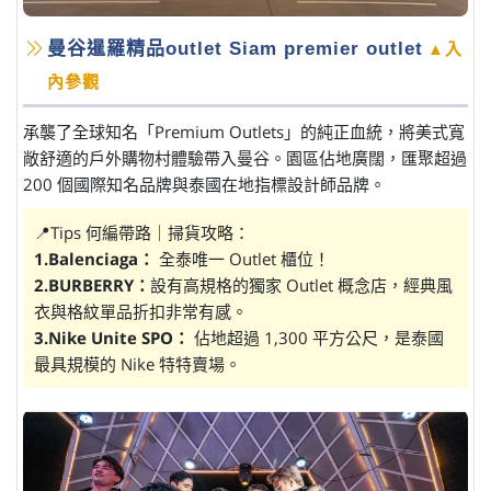
曼谷暹羅精品outlet Siam premier outlet
▲入
內參觀
承襲了全球知名「Premium Outlets」的純正血統，將美式寬
敞舒適的戶外購物村體驗帶入曼谷。園區佔地廣闊，匯聚超過
200 個國際知名品牌與泰國在地指標設計師品牌。
📍Tips 何編帶路｜掃貨攻略：
1.Balenciaga：
全泰唯一 Outlet 櫃位！
2.BURBERRY：
設有高規格的獨家 Outlet 概念店，經典風
衣與格紋單品折扣非常有感。
3.Nike Unite SPO：
佔地超過 1,300 平方公尺，是泰國
最具規模的 Nike 特特賣場。