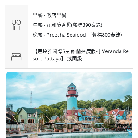
早餐 -
飯店早餐
午餐 -
花雕醇香雞(餐標390泰銖)
晚餐 -
Preecha Seafood （餐標800泰銖）
【芭達雅國際5星 維蘭達度假村 Veranda Re
sort Pattaya】 或
同級