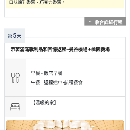
口味煉乳香蕉、巧克力香蕉。
expand_more
5
第
天
帶著滿滿戰利品和回憶返程~曼谷機場✈桃園機場
早餐 -
飯店早餐
午餐 -
返程途中•航程餐食
【溫暖的家】