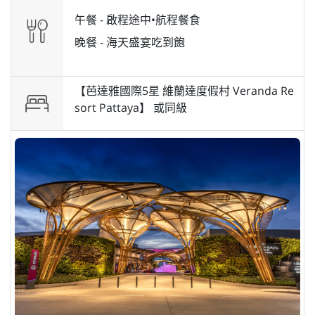
午餐 -
啟程途中•航程餐食
晚餐 -
海天盛宴吃到飽
【芭達雅國際5星 維蘭達度假村 Veranda Re
sort Pattaya】 或
同級