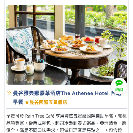
諮詢
曼谷雅典娜豪華酒店The Athenee Hotel 自助
早餐
★曼谷國際五星飯店
早晨可於 Rain Tree Café 享用豐盛五星級國際自助早餐，餐檯
品項豐富，從西式麵包、起司冷盤到泰式粥品、亞洲熱食一應
俱全，滿足不同口味需求。現做料理區是亮點之一，包含鬆