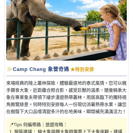
Camp Chang 象營奇遇
★特別安排
來場經典的陸上叢林探險，體驗最道地的泰式風情。您可以親
手餵食大象、近距離合照合影，感受巨獸的溫柔，隨後騎乘大
象在專業象夫帶領下緩步漫遊熱帶叢林，用居高臨下的獨特視
角飽覽綠意。何時特別安排每人一份現切消暑熱帶水果，讓您
在樹蔭下大口品嚐清甜多汁的在地美味，瞬間補充滿滿活力！
📍Tips 何編帶路｜旅遊攻略：
1. 服裝建議： 騎大象與餵大象時需要上下大象座鞍，建議