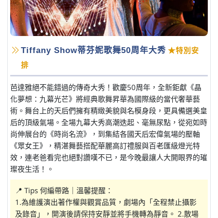
Tiffany Show蒂芬妮歌舞50周年大秀
★特別安
排
芭達雅絕不能錯過的傳奇大秀！歡慶50周年，全新鉅獻《晶
化夢想：九幕光芒》將經典歌舞昇華為國際級的當代奢華藝
術。舞台上的天后們擁有精緻美貌與名模身段，更具備選美皇
后的頂級氣場。全場九幕大秀高潮迭起、毫無尿點，從宛如時
尚伸展台的《時尚名流》，到集結各國天后宏偉氣場的壓軸
《眾女王》，精湛舞藝搭配華麗高訂禮服與百老匯級燈光特
效，連老爸看完也絕對讚嘆不已，是今晚最讓人大開眼界的璀
璨夜生活！。
📍 Tips 何編帶路｜溫馨提醒：
1.為維護演出著作權與觀賞品質，劇場內「全程禁止攝影
及錄音」，開演後請保持安靜並將手機轉為靜音。 2.散場