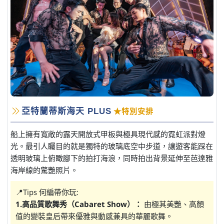
亞特蘭蒂斯海天 PLUS
★特別安排
船上擁有寬敞的露天開放式甲板與極具現代感的霓虹派對燈
光。最引人矚目的就是獨特的玻璃底空中步道，讓遊客能踩在
透明玻璃上俯瞰腳下的拍打海浪，同時拍出背景延伸至芭達雅
海岸線的驚艷照片。
📍Tips 何編帶你玩:
1.高品質歌舞秀（Cabaret Show）：
由極其美艷、高顏
值的變裝皇后帶來優雅與動感兼具的華麗歌舞。