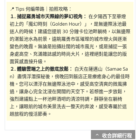
📍 Tips 何編帶路｜拍照攻略：
１. 捕捉羅勇城市天際線的夢幻視角：
在夕陽西下至華燈
初上的「魔幻時刻（Golden Hour）」，是無邊際泳池最
迷人的時候！建議您提前 30 分鐘卡位池畔躺椅，以無邊際
的湛藍池水為前景，遠眺羅勇市區璀璨的城市燈火與逐漸
變色的晚霞。無論是拍攝壯闊的城市風光，或是捕捉一張
身處高空、充滿雜誌感的時尚大片，這裡絕對能讓您的版
面質感直接升級。
２. 體驗雲端之上的徹底放鬆：
白天在薩邁山（Samae Sa
n）盡情浮潛探秘後，傍晚回到飯店正是療癒身心的最佳時
機。您可以漂浮在無邊際泳池中，感受高空清爽的微風拂
過，讓身心完全沈浸在開闊的天空下。若想進一步放鬆，
強烈建議點上一杯池畔酒吧的清涼特調，靜靜坐在躺椅
上，讓眼前的城市美景洗去一整天的奔波，感受專屬於這
趟旅程的慢活節奏。
expand_more